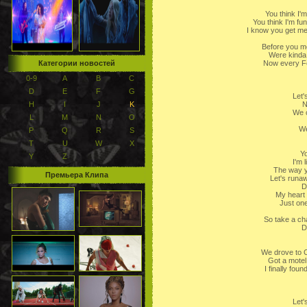
You think I'
You think I'm fu
I know you get me
Before you me
Were kinda 
Категории новостей
Now every Fe
0-9
A
B
C
D
E
F
G
Let'
H
I
J
K
N
We c
L
M
N
O
We
P
Q
R
S
T
U
W
X
Yo
Y
Z
I'm 
The way y
Премьера Клипа
Let's runaw
D
My heart
Just one
So take a ch
D
We drove to C
Got a motel 
I finally fou
Let'