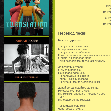
I mig
I
Be you
Let y
I
Be you
Перевод песни:
Мечта подростка
Ты думаешь, я милашка
Без грамма косметики,
Ты думаешь, я забавная,
Когда неправильно рассказываю концовку
Я знаю, ты завоевал меня,
Так я позволю моим стенам рухнуть.
До встречи с тобой
Я была в порядке,
Но бывало сложно, а
Ты вернул меня к жизни,
Теперь каждый февраль
Ты будешь моим возлюбленным.
Давай сегодня дойдем до конца,
Не сожалей, просто люби.
Мы можем танцевать, пока не умрем,
Ты и я,
Мы будем вечно молоды.
Ты заставляешь меня
Чувствовать, будто