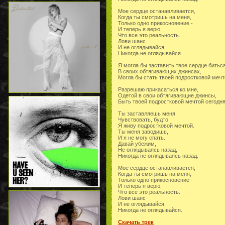
Мое сердце останавливается,
Когда ты смотришь на меня,
Только одно прикосновение -
И теперь я верю,
Что все это реальность.
Лови шанс
И не оглядывайся,
Никогда не оглядывайся.
Я могла бы заставить твое сердце битьс
В своих обтягивающих джинсах,
Могла бы стать твоей подростковой мечт
Разрешаю прикасаться ко мне,
Одетой в свои обтягивающие джинсы,
Быть твоей подростковой мечтой сегодня
Ты заставляешь меня
Чувствовать, будто
Я живу подростковой мечтой.
Ты меня заводишь,
И я не могу спать.
Давай убежим,
Не оглядываясь назад,
Никогда не оглядываясь назад.
Мое сердце останавливается,
Когда ты смотришь на меня,
Только одно прикосновение -
И теперь я верю,
Что все это реальность.
Лови шанс
И не оглядывайся,
Никогда не оглядывайся.
Скачать трек