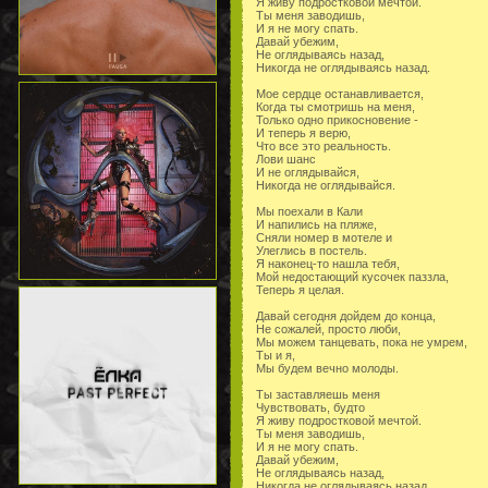
Я живу подростковой мечтой.
Ты меня заводишь,
И я не могу спать.
Давай убежим,
Не оглядываясь назад,
Никогда не оглядываясь назад.
Мое сердце останавливается,
Когда ты смотришь на меня,
Только одно прикосновение -
И теперь я верю,
Что все это реальность.
Лови шанс
И не оглядывайся,
Никогда не оглядывайся.
Мы поехали в Кали
И напились на пляже,
Сняли номер в мотеле и
Улеглись в постель.
Я наконец-то нашла тебя,
Мой недостающий кусочек паззла,
Теперь я целая.
Давай сегодня дойдем до конца,
Не сожалей, просто люби,
Мы можем танцевать, пока не умрем,
Ты и я,
Мы будем вечно молоды.
Ты заставляешь меня
Чувствовать, будто
Я живу подростковой мечтой.
Ты меня заводишь,
И я не могу спать.
Давай убежим,
Не оглядываясь назад,
Никогда не оглядываясь назад.