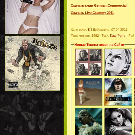
Скачать клип German Commercial
Скачать Live Grammy 2011
Категория
:
K
|
Добавлено
: 07.04.2011
Просмотров
:
1992
|
Теги
:
Katy Perry
|
Рей
Новые Тексты песен на Сайте