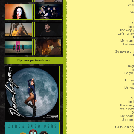
N
We c
We
Yo
I'm 
The way y
Let's runaw
D
My heart
Just one
So take a ch
D
Премьера Альбома
I mig
I
Be you
Let y
I
Be you
Yo
I'm 
The way y
Let's runaw
D
My heart
Just one
So take a ch
D