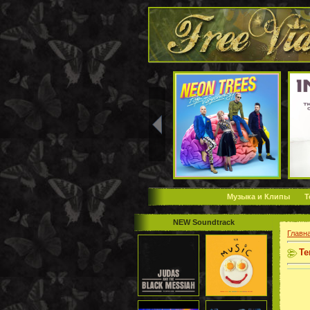
Музыка и Клипы
Т
NEW Soundtrack
Главн
Те