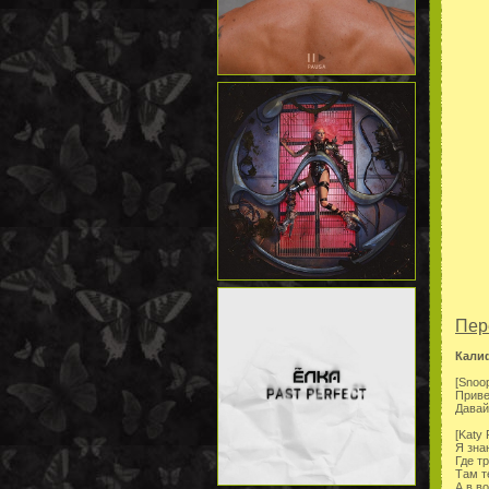
Пер
Кали
[Snoo
Приве
Давай
[Katy 
Я зна
Где т
Там т
А в в