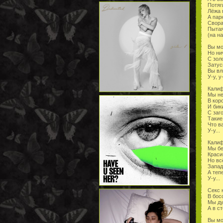
Потяг
Лёжа 
А пар
Свора
Пытая
(на на
Вы мо
Но ни
С зол
Затус
Вы вл
У-у, у-
Калиф
Мы н
В кор
И бик
С заг
Такие
Что в
У-у...
Калиф
Мы бе
Краси
Но вс
Запад
А теп
У-у...
Секс 
В бос
Мы ду
А в ст
Вы мо