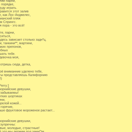
яже парни,
в порядке,
буду играть.
равится этот залив
е, как Лос-Анджелес,
ианский пляж
м Спрингс.
я пора - это всё!
те, парни,
ситься,
здесь зависает столько задн*ц,
и, танкини**, мартини,
аких препонов,
обных
ать тебе.
 девочка моя,
отришь сюда, детка,
оё вниманние уделено тебе,
ты представляешь Калифорнию
!)
Perry:]
орнийские девушки,
езабываемы!
отких шортиках
ини,
орелой кожей...
 горячие,
аше фруктовое мороженое растает...
орнийские девушки,
зупречны:
вые, молодые, страстные!
ё это мы держим под замкОм.