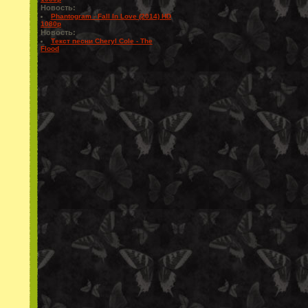
Новость:
Phantogram - Fall In Love (2014) HD
1080p
Новость:
Текст песни Cheryl Cole - The
Flood