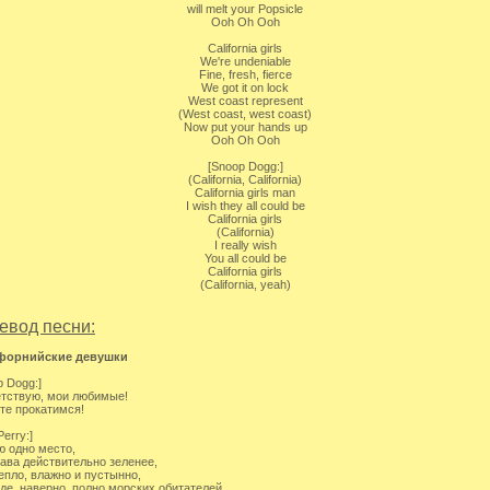
will melt your Popsicle
Ooh Oh Ooh
California girls
We're undeniable
Fine, fresh, fierce
We got it on lock
West coast represent
(West coast, west coast)
Now put your hands up
Ooh Oh Ooh
[Snoop Dogg:]
(California, California)
California girls man
I wish they all could be
California girls
(California)
I really wish
You all could be
California girls
(California, yeah)
евод песни:
форнийские девушки
p Dogg:]
тствую, мои любимые!
те прокатимся!
Perry:]
ю одно место,
рава действительно зеленее,
епло, влажно и пустынно,
оде, наверно, полно морских обитателей.