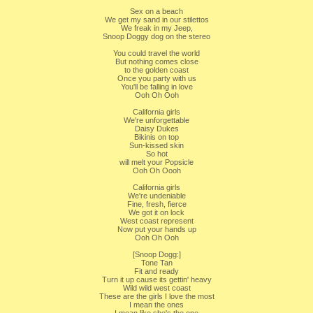
Sex on a beach
We get my sand in our stilettos
We freak in my Jeep,
Snoop Doggy dog on the stereo
You could travel the world
But nothing comes close
to the golden coast
Once you party with us
You'll be falling in love
Ooh Oh Ooh
California girls
We're unforgettable
Daisy Dukes
Bikinis on top
Sun-kissed skin
So hot
will melt your Popsicle
Ooh Oh Oooh
California girls
We're undeniable
Fine, fresh, fierce
We got it on lock
West coast represent
Now put your hands up
Ooh Oh Ooh
[Snoop Dogg:]
Tone Tan
Fit and ready
Turn it up cause its gettin' heavy
Wild wild west coast
These are the girls I love the most
I mean the ones