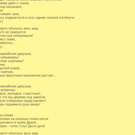
иваю джин с соком,
под пальмами,
ни
чивают шеи,
сь подкрасться и хоть одним глазком взглянуть
с)
жете объехать весь мир,
что не сравнится
отистым побережьем!
ив с нами,
юбитесь...
у...
орнийские девушки,
езабываемы!
отких шортиках*
ини,
орелой кожей...
 горячие,
аше фруктовое мороженое растает...
орнийские девушки,
зупречны:
вые, молодые, страстные!
ё это мы держим под замкОм.
ное побережье представляет!
ерь поднимите руки вверх!
на пляже -
оножки на шпильке попал песок.
рачимся в моём Джипе,
ерео - голос Снуп Догги-дога!
жете объехать весь мир,