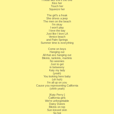
I mean like she's the one
Kiss her
Touch her
Squeeze her
The girl's a freak
She drives a jeep
The men on the beach
I'm okay
I won't play
I love the bay
Just like I love LA
Venice beach
and Palm Springs
Summer time is everything
Come on boys
Hanging out
All that ass hanging out
Bikinis, tankinis, martinis
No weenies
Just to get
in betweeny
Katy my lady
(yeah)
You looking here baby
(uh huh)
I'm all up on you
Cause you representing California
(ohhh yeah)
[Katy Perry:]
California girls
We're unforgettable
Daisy Dukes
Bikinis on top
Sun-kissed skin
So hot