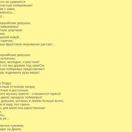
что не сравнится
отистым побережьем!
ив с нами,
юбитесь...
у...
орнийские девушки,
езабываемы!
отких шортиках
ини,
орелой кожей...
 горячие,
аше фруктовое мороженое растает...
орнийские девушки,
зупречны:
вые, молодые, страстные!
ё это мы держим под замкОм.
ное побережье представляет!
ерь поднимите руки вверх!
p Dogg:]
ятным оттенком загара,
тные и доступные,
ите музыку громче - становится горячо!
-дикое западное побережье!
 девушки, которых я люблю больше всего,
ю в виду тех самых,
ть для меня она единственная -
,
сь,
 её...
евочка чумовая,
здит на Джипе.