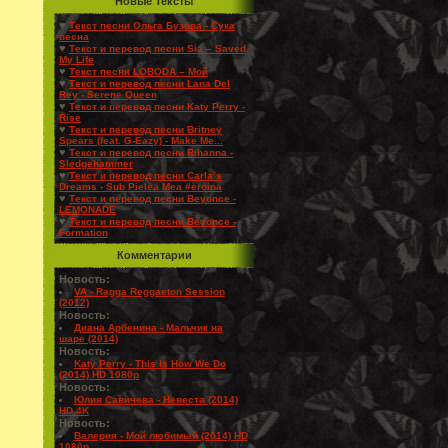
Новые Тексты
♥
Текст песни Ольга Бузова - Сука
весна
♥
Текст и перевод песни Sia – Saved
My Life
♥
Текст песни LOBODA – Мой
♥
Текст и перевод песни Lana Del
Rey - Serene Queen
♥
Текст и перевод песни Katy Perry -
Rise
♥
Текст и перевод песни Britney
Spears (feat. G-Eazy) - Make Me...
♥
Текст и перевод песни Rihanna -
Sledgehammer
♥
Текст и перевод песни Carla’s
Dreams - Sub Pielea Mea #eroina
♥
Текст и перевод песни Beyonce -
LEMONADE
♥
Текст и перевод песни Beyonce -
Formation
Комментарии
Новость:
VA - Ragga Reggaeton Session
(2012)
Новость:
Диана Арбенина - Мальчик на
шаре (2014)
Новость:
Katy Perry - This Is How We Do
(2014) HD 1080p
Новость:
Юлия Савичева - Невеста (2014)
HD 4K
Новость:
Валерия - Мой любимый (2014) HD
1080p