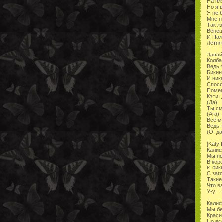
На пл
Но я 
Я не 
Мне н
Так ж
Венец
И Пал
Летня
Давай
Колба
Ведь 
Бикин
И ник
Спос
Помеш
Кэти,
(Да)
Ты см
(Ага)
Всё м
Ведь 
(О, да
[Katy 
Калиф
Мы н
В кор
И бик
С заг
Такие
Что в
У-у...
Калиф
Мы бе
Краси
Но вс