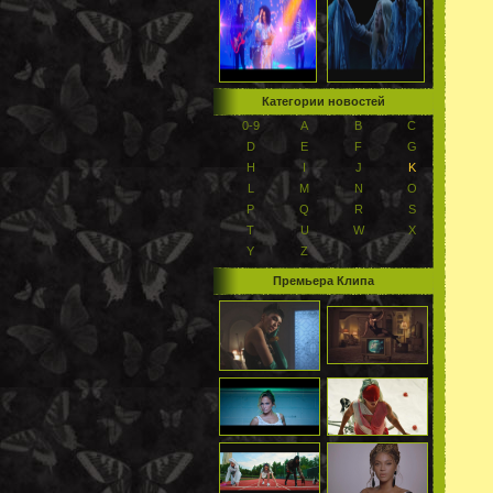
Категории новостей
0-9
A
B
C
D
E
F
G
H
I
J
K
L
M
N
O
P
Q
R
S
T
U
W
X
Y
Z
Премьера Клипа