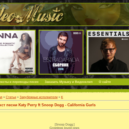
ексты и переводы песен
Заказать Музыку и Видеоклип
О сайте
ая
»
Статьи
»
Зарубежные исполнители
»
K
кст песни Katy Perry ft Snoop Dogg - California Gurls
[Snoop Dogg:]
Greetings loved ones