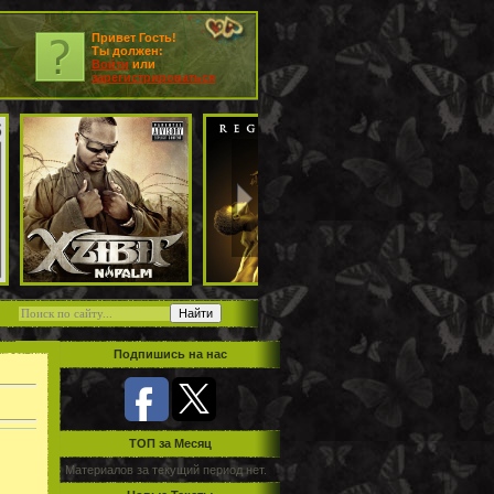
Привет Гость!
Ты должен:
Войти
или
зарегистрироваться
Подпишись на нас
TOП за Месяц
Материалов за текущий период нет.