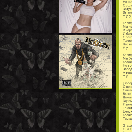
Но ни
С зол
Затус
Вы вл
У-у, у-
Калиф
Мы н
В кор
И бик
С заг
Такие
Что в
У-у...
Калиф
Мы бе
Краси
Но вс
Запад
А теп
У-у...
[Snoo
С при
Симпо
Включ
Дикое
Здесь
Я име
То ес
Целую
Касаю
Тискаю
Эта д
Она е