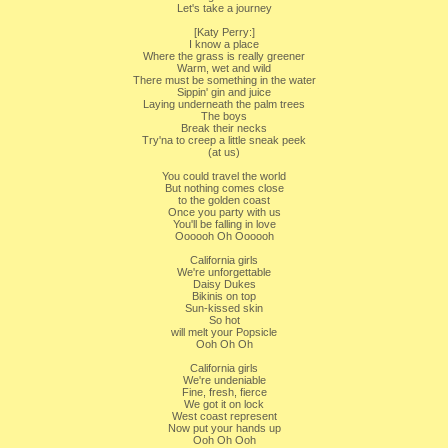
Let's take a journey
[Katy Perry:]
I know a place
Where the grass is really greener
Warm, wet and wild
There must be something in the water
Sippin' gin and juice
Laying underneath the palm trees
The boys
Break their necks
Try'na to creep a little sneak peek
(at us)
You could travel the world
But nothing comes close
to the golden coast
Once you party with us
You'll be falling in love
Oooooh Oh Oooooh
California girls
We're unforgettable
Daisy Dukes
Bikinis on top
Sun-kissed skin
So hot
will melt your Popsicle
Ooh Oh Oh
California girls
We're undeniable
Fine, fresh, fierce
We got it on lock
West coast represent
Now put your hands up
Ooh Oh Ooh