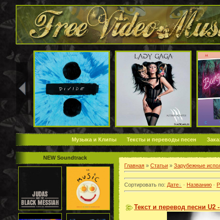
Музыка и Клипы
Тексты и переводы песен
Зака
NEW Soundtrack
Главная
»
Статьи
»
Зарубежные испо
Сортировать по
:
Дате
·
Названию
·
Р
Текст и перевод песни U2 - 