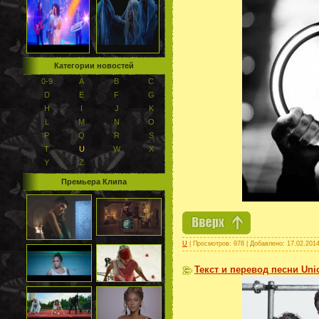
Категории новостей
0-9
A
B
C
D
E
F
G
H
I
J
K
L
M
N
O
P
Q
R
S
T
U
W
X
Y
Z
Премьера Клипа
U
| Просмотров: 978 | Добавлено:
17.02.201
Текст и перевод песни Unio