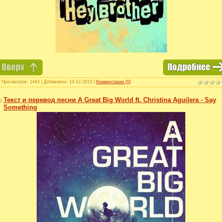
 Просмотров: 1443 | Добавлено:
10.12.2013
|
Комментарии (0)
Текст и перевод песни A Great Big World ft. Christina Aguilera - Say
Something