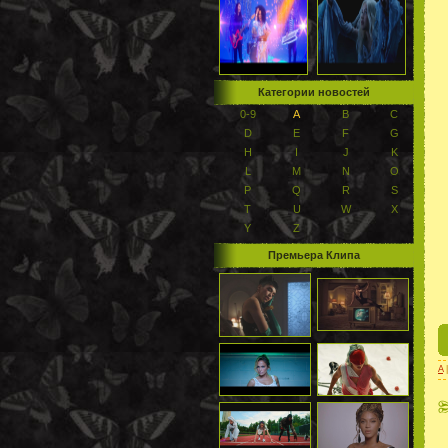
Категории новостей
0-9
A
B
C
D
E
F
G
H
I
J
K
L
M
N
O
P
Q
R
S
T
U
W
X
Y
Z
Премьера Клипа
A
|