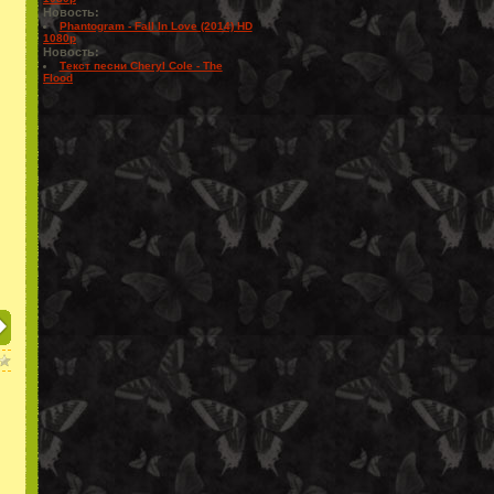
Новость:
Phantogram - Fall In Love (2014) HD
1080p
Новость:
Текст песни Cheryl Cole - The
Flood