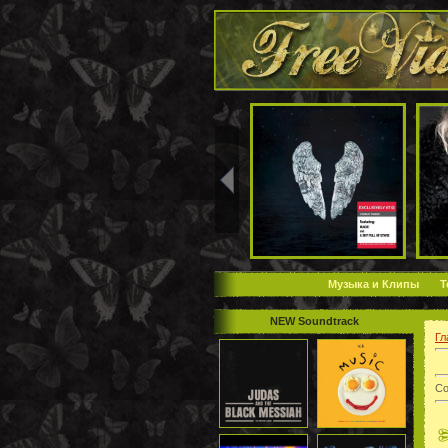
Музыка и Клипы
Т
NEW Soundtrack
Гл
Со