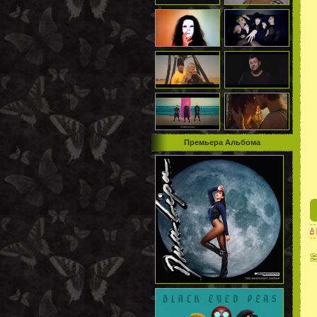
Премьера Альбома
A
|