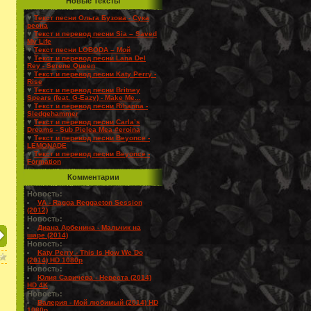
Новые Тексты
♥
Текст песни Ольга Бузова - Сука
весна
♥
Текст и перевод песни Sia – Saved
My Life
♥
Текст песни LOBODA – Мой
♥
Текст и перевод песни Lana Del
Rey - Serene Queen
♥
Текст и перевод песни Katy Perry -
Rise
♥
Текст и перевод песни Britney
Spears (feat. G-Eazy) - Make Me...
♥
Текст и перевод песни Rihanna -
Sledgehammer
♥
Текст и перевод песни Carla’s
Dreams - Sub Pielea Mea #eroina
♥
Текст и перевод песни Beyonce -
LEMONADE
♥
Текст и перевод песни Beyonce -
Formation
Комментарии
Новость:
VA - Ragga Reggaeton Session
(2012)
Новость:
Диана Арбенина - Мальчик на
шаре (2014)
Новость:
Katy Perry - This Is How We Do
(2014) HD 1080p
Новость:
Юлия Савичева - Невеста (2014)
HD 4K
Новость:
Валерия - Мой любимый (2014) HD
1080p