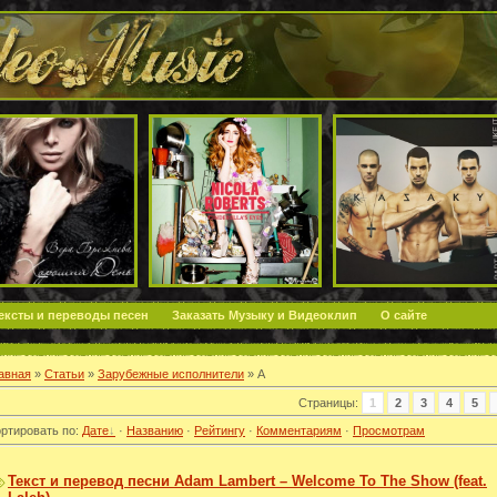
ексты и переводы песен
Заказать Музыку и Видеоклип
О сайте
авная
»
Статьи
»
Зарубежные исполнители
» A
Страницы
:
1
2
3
4
5
ртировать по
:
Дате
·
Названию
·
Рейтингу
·
Комментариям
·
Просмотрам
Текст и перевод песни Adam Lambert – Welcome To The Show (feat.