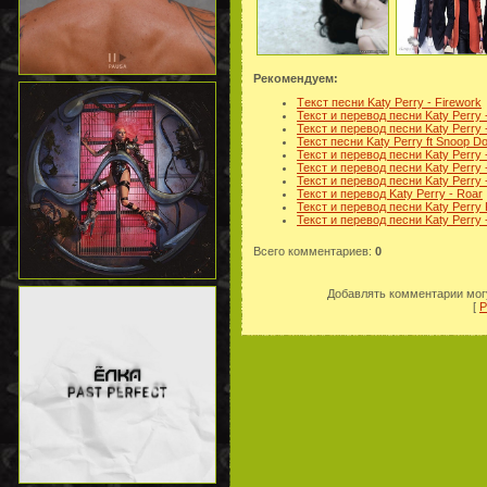
Рекомендуем:
Tекст песни Katy Perry - Firework
Текст и перевод песни Katy Perry
Текст и перевод песни Katy Perry - 
Текст песни Katy Perry ft Snoop Dog
Текст и перевод песни Katy Perry
Текст и перевод песни Katy Perry 
Текст и перевод песни Katy Perry
Текст и перевод Katy Perry - Roar
Текст и перевод песни Katy Perry F
Текст и перевод песни Katy Perry -
Всего комментариев
:
0
Добавлять комментарии могу
[
Р