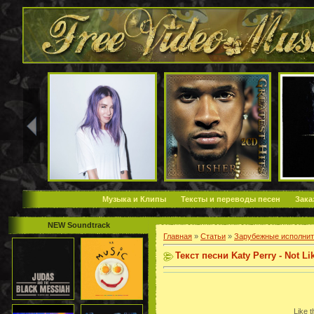
Музыка и Клипы
Тексты и переводы песен
Зака
NEW Soundtrack
Главная
»
Статьи
»
Зарубежные исполнит
Текст песни Katy Perry - Not Li
Like 