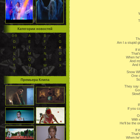
W
T
Категории новостей
0-9
A
B
C
The
D
E
F
G
Am I a stupid g
H
I
J
K
If 
That'
L
M
N
O
When he's
P
Q
R
S
And my
And t
T
U
W
X
Y
Z
Snow Whi
One d
So
Премьера Клипа
They say i
Got
Slowl
I
If you ca
O
With 
He'll be the 
If 
That'
When he's