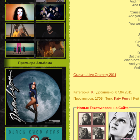
And my
And t
'Cause
And you
I
You we
J
T
Ci
W
It
But tha
When he's 
Премьера Альбома
And you
And 
Скачать Live Grammy 2011
Категория
:
K
|
Добавлено
: 07.04.2011
Просмотров
:
1705
|
Теги
:
Katy Perry
|
Рей
Новые Тексты песен на Сайте