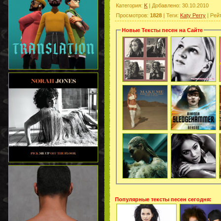
Категория
:
K
|
Добавлено
: 30.10.2010
Просмотров
:
1828
|
Теги
:
Katy Perry
|
Рей
Новые Тексты песен на Сайте
Популярные тексты песен сегодня: