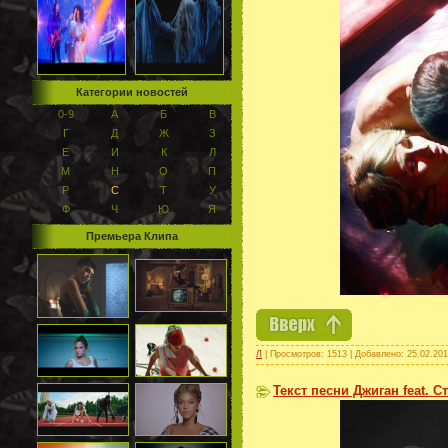
Категории новостей
0-9
А
Б
В
Г
Д
Ж
З
Е
И
К
Л
М
Н
О
П
Р
С
Т
У
Ф
Ч
Ю
Я
Премьера Клипа
Л
| Просмотров: 1513 | Добавлено:
25.02.20
Текст песни Джиган feat. 