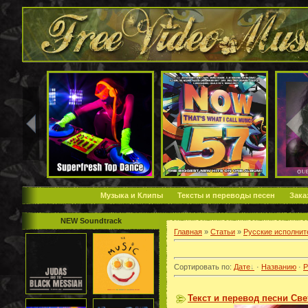
Музыка и Клипы
Тексты и переводы песен
Зака
NEW Soundtrack
Главная
»
Статьи
»
Русские исполнит
Сортировать по
:
Дате
·
Названию
·
Р
Текст и перевод песни Св