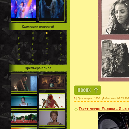
Категории новостей
0-9
А
Б
В
Г
Д
Ж
З
Е
И
К
Л
М
Н
О
П
Р
С
Т
У
Ф
Ч
Ю
Я
Премьера Клипа
Б
| Просмотров: 1830 | Добавлено:
07.05.20
Текст песни Бьянка - Я не