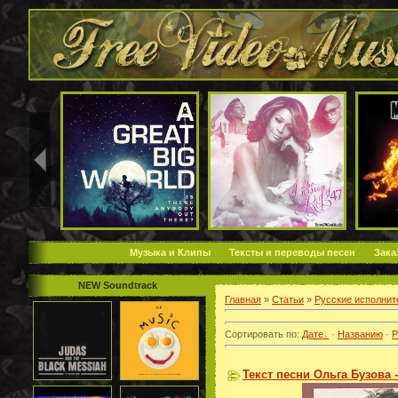
Музыка и Клипы
Тексты и переводы песен
Зака
NEW Soundtrack
Главная
»
Статьи
»
Русские исполнит
Сортировать по
:
Дате
·
Названию
·
Р
Текст песни Ольга Бузова 