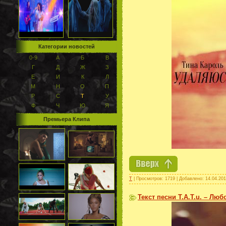
Категории новостей
0-9
А
Б
В
Г
Д
Ж
З
Е
И
К
Л
М
Н
О
П
Р
С
Т
У
Ф
Ч
Ю
Я
Премьера Клипа
Т
| Просмотров: 1719 | Добавлено:
14.04.20
Текст песни T.A.T.u. – Люб