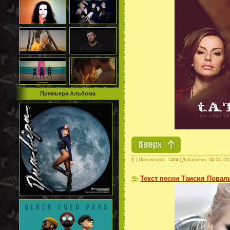
Премьера Альбома
T
| Просмотров: 1484 | Добавлено:
04.04.20
Текст песни Таисия Повали