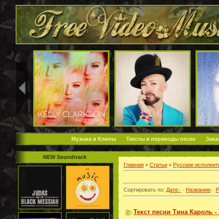
Музыка и Клипы
Тексты и переводы песен
Зака
NEW Soundtrack
Главная
»
Статьи
»
Русские исполнит
Сортировать по
:
Дате
·
Названию
·
Р
Текст песни Тина Кароль -