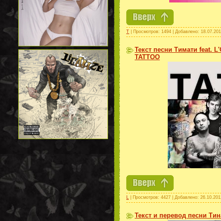
Т
| Просмотров: 1494 | Добавлено:
18.07.20
Текст песни Тимати feat. L
TATTOO
L
| Просмотров: 4427 | Добавлено:
26.10.201
Текст и перевод песни Тин