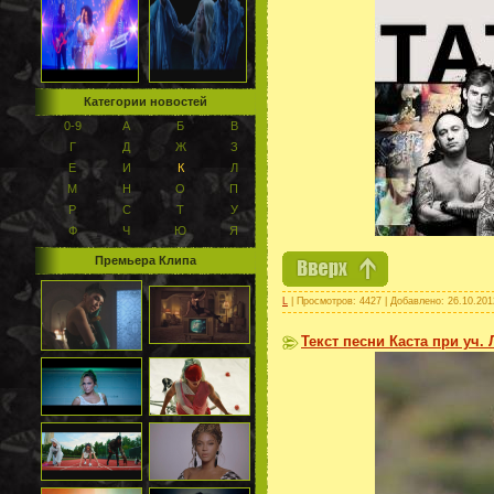
Категории новостей
0-9
А
Б
В
Г
Д
Ж
З
Е
И
К
Л
М
Н
О
П
Р
С
Т
У
Ф
Ч
Ю
Я
Премьера Клипа
L
| Просмотров: 4427 | Добавлено:
26.10.201
Текст песни Каста при уч.