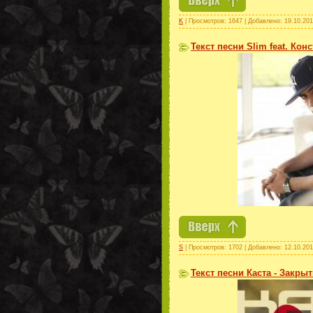
K
| Просмотров: 1647 | Добавлено:
19.10.20
Текст песни Slim feat. Кон
S
| Просмотров: 1702 | Добавлено:
12.10.20
Текст песни Каста - Закры