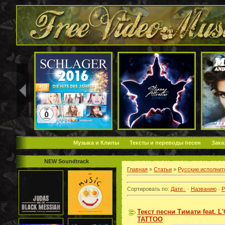
Музыка и Клипы
Тексты и переводы песен
Зака
NEW Soundtrack
Главная
»
Статьи
»
Русские исполнит
Сортировать по
:
Дате
·
Названию
·
Р
Текст песни Тимати feat. L
TATTOO