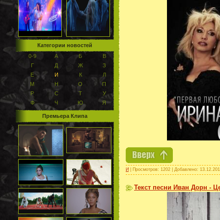
Категории новостей
0-9
А
Б
В
Г
Д
Ж
З
Е
И
К
Л
М
Н
О
П
Р
С
Т
У
Ф
Ч
Ю
Я
Премьера Клипа
И
| Просмотров: 1202 | Добавлено:
13.12.20
Текст песни Иван Дорн - Ц