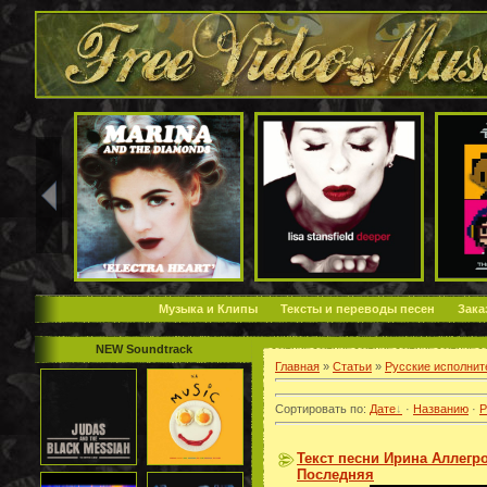
Музыка и Клипы
Тексты и переводы песен
Зака
NEW Soundtrack
Главная
»
Статьи
»
Русские исполнит
Сортировать по
:
Дате
·
Названию
·
Р
Текст песни Ирина Аллегр
Последняя