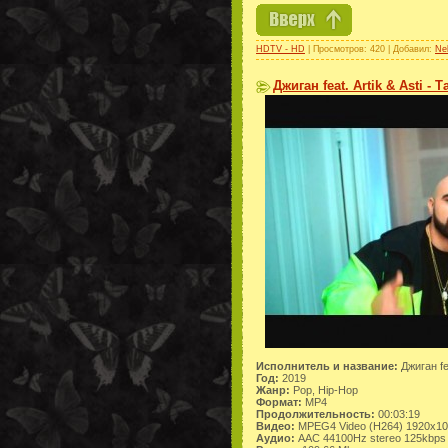
HDTV - HD
| Просмотров: 420 | Добавил:
Ne
Джиган feat. Artik & Asti -
Исполнитель и название:
Джиган fea
Год:
2019
Жанр:
Pop, Hip-Hop
Формат:
MP4
Продолжительность:
00:03:19
Видео:
MPEG4 Video (H264) 1920x1
Аудио:
AAC 44100Hz stereo 125kbps