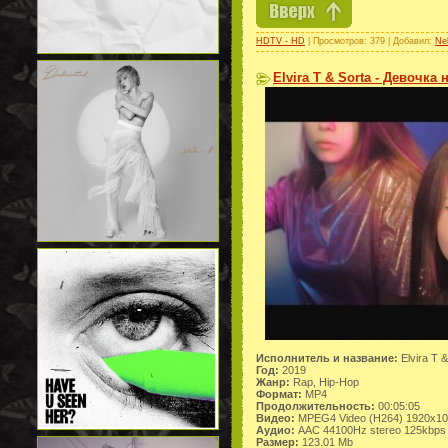
HDTV - HD
| Просмотров: 379 | Добавил:
Ne
Elvira T & Sorta - Девочка 
Исполнитель и название:
Elvira T 
Год:
2019
Жанр:
Rap, Hip-Hop
Формат:
MP4
Продолжительность:
00:05:05
Видео:
MPEG4 Video (H264) 1920x1
Аудио:
AAC 44100Hz stereo 125kbps
Размер:
123.01 Mb