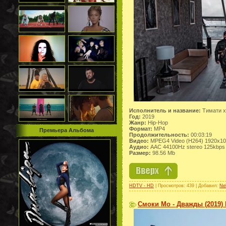
Исполнитель и название:
Тимати x
Год:
2019
Жанр:
Hip-Hop
Формат:
MP4
Премьера Альбома
Продолжительность:
00:03:19
Видео:
MPEG4 Video (H264) 1920x1
Аудио:
AAC 44100Hz stereo 125kbps
Размер:
98.56 Mb
HDTV - HD
| Просмотров: 439 | Добавил:
Ne
Смоки Мо - Дважды (2019) 