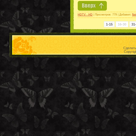
HDTV - HD
| Просмотров: 779 | Добавил:
Ne
1-15
16-30
31
Сделат
Copyrig