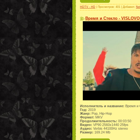
HDTV - HD
| Просмотров: 401 | Добавил:
Ne
Время и Стекло - VISLOVO 
Исполнитель и название:
Время и 
Год:
2019
Жанр:
Pop, Hip-Hop
Формат:
MKV
Продолжительность:
00:03:50
Видео:
VP90 2560x1440 25fps
Аудио:
Vorbis 44100Hz stereo
Размер:
169.24 Mb