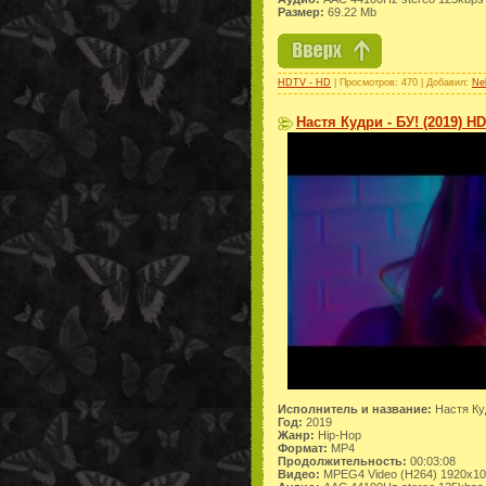
Размер:
69.22 Mb
HDTV - HD
| Просмотров: 470 | Добавил:
Ne
Настя Кудри - БУ! (2019) H
Исполнитель и название:
Настя Куд
Год:
2019
Жанр:
Hip-Hop
Формат:
MP4
Продолжительность:
00:03:08
Видео:
MPEG4 Video (H264) 1920x1