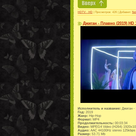
HDTV - HD
| Просмотров: 426 | Добавил:
Ne
Джиган - Плавно (2019) HD 
Исполнитель и название:
Джиган -
Год:
2019
Жанр:
Hip-Hop
Формат:
MP4
Продолжительность:
00:03:34
Видео:
MPEG4 Video (H264) 1920x1
Аудио:
AAC 44100Hz stereo 125kbps
Размер:
53.71 Mb