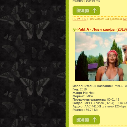
Размер:
109.66 Mb
HDTV - HD
| Просмотров: 341 | Добавил:
Ne
Pabl.A - Лови кайфы (2019
Исполнитель и название:
Pabl.A - 
Год:
2019
Жанр:
Hip-Hop
Формат:
MP4
Продолжительность:
00:01:43
Видео:
MPEG4 Video (H264) 1920x73
Аудио:
AAC 44100Hz stereo 125kbps
Размер:
39.74 Mb