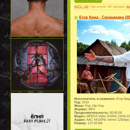
HDTV - HD
| Просмотров: 442 | Добавил:
Ne
Егор Крид - Сердцеедка (2
Исполнитель и название:
Егор Кри
Год:
2019
Жанр:
Pop, Hip-Hop
Формат:
MP4
Продолжительность:
00:05:58
Видео:
MPEG4 Video (H264) 1920x1
Аудио:
AAC 44100Hz stereo 125kbps
Размер:
137.69 Mb