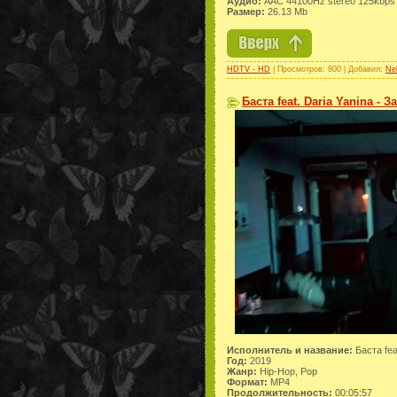
Аудио:
AAC 44100Hz stereo 125kbps
Размер:
26.13 Mb
HDTV - HD
| Просмотров: 800 | Добавил:
Ne
Баста feat. Daria Yanina - 
Исполнитель и название:
Баста fea
Год:
2019
Жанр:
Hip-Hop, Pop
Формат:
MP4
Продолжительность:
00:05:57