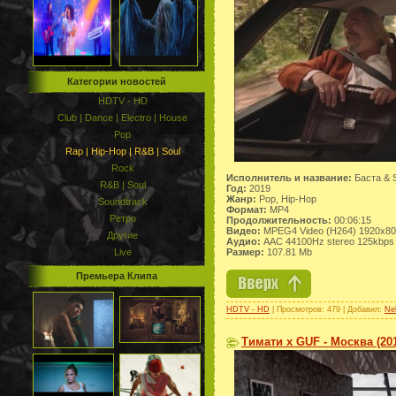
Категории новостей
HDTV - HD
Club | Dance | Electro | House
Pop
Rap | Hip-Hop | R&B | Soul
Rock
Исполнитель и название:
Баста & 
R&B | Soul
Год:
2019
Жанр:
Pop, Hip-Hop
Soundtrack
Формат:
MP4
Ретро
Продолжительность:
00:06:15
Видео:
MPEG4 Video (H264) 1920x8
Другие
Аудио:
AAC 44100Hz stereo 125kbps
Размер:
107.81 Mb
Live
Премьера Клипа
HDTV - HD
| Просмотров: 479 | Добавил:
Ne
Тимати x GUF - Москва (20