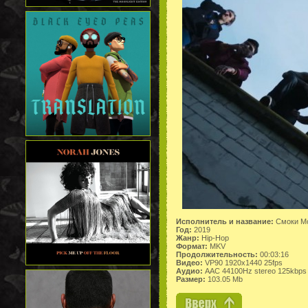
Исполнитель и название:
Смоки Мо
Год:
2019
Жанр:
Hip-Hop
Формат:
MKV
Продолжительность:
00:03:16
Видео:
VP90 1920x1440 25fps
Аудио:
AAC 44100Hz stereo 125kbps
Размер:
103.05 Mb