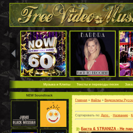
Музыка и Клипы
Тексты и переводы песен
Зака
NEW Soundtrack
Главная
»
Файлы
»
Видеоклипы Русск
Сортировать по
:
Дате
·
Названию
·
К
Баста & STRANIZA - Не пара