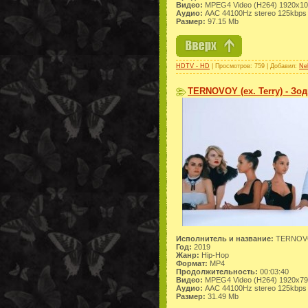
Видео:
MPEG4 Video (H264) 1920x1
Аудио:
AAC 44100Hz stereo 125kbps
Размер:
97.15 Mb
HDTV - HD
| Просмотров: 759 | Добавил:
Ne
TERNOVOY (ex. Terry) - Зод
Исполнитель и название:
TERNOVOY
Год:
2019
Жанр:
Hip-Hop
Формат:
MP4
Продолжительность:
00:03:40
Видео:
MPEG4 Video (H264) 1920x7
Аудио:
AAC 44100Hz stereo 125kbps
Размер:
31.49 Mb