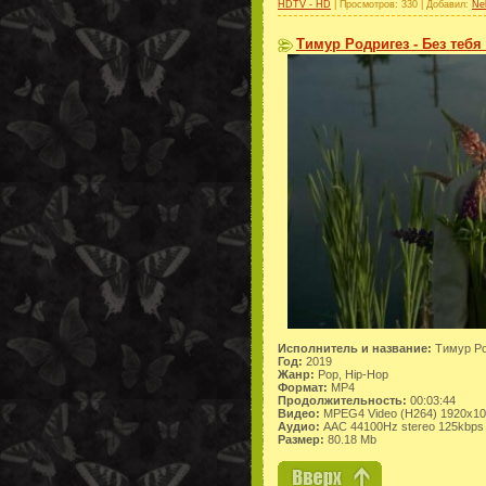
HDTV - HD
| Просмотров: 330 | Добавил:
Ne
Тимур Родригез - Без тебя 
Исполнитель и название:
Тимур Род
Год:
2019
Жанр:
Pop, Hip-Hop
Формат:
MP4
Продолжительность:
00:03:44
Видео:
MPEG4 Video (H264) 1920x1
Аудио:
AAC 44100Hz stereo 125kbps
Размер:
80.18 Mb