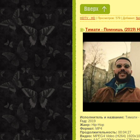
HDTV - HD
| Просмотров: 579 | Добавил:
Ne
Тимати - Помнишь (2019) H
Исполнитель и название:
Тимати -
Год:
2019
Жанр:
Hip-Hop
Формат:
MP4
Продолжительность:
00:04:27
Видео:
MPEG4 Video (H264) 1920x1
Аудио:
AAC 44100Hz stereo 125kbps