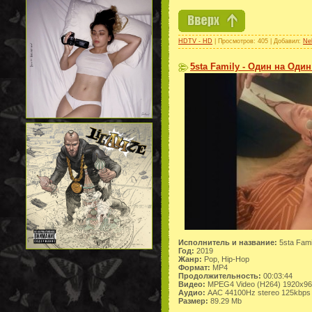
HDTV - HD
| Просмотров: 405 | Добавил:
Ne
5sta Family - Один на Один
Исполнитель и название:
5sta Fami
Год:
2019
Жанр:
Pop, Hip-Hop
Формат:
MP4
Продолжительность:
00:03:44
Видео:
MPEG4 Video (H264) 1920x9
Аудио:
AAC 44100Hz stereo 125kbps
Размер:
89.29 Mb