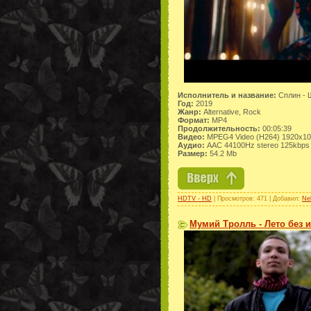
Исполнитель и название:
Сплин - 
Год:
2019
Жанр:
Alternative, Rock
Формат:
MP4
Продолжительность:
00:05:39
Видео:
MPEG4 Video (H264) 1920x1
Аудио:
AAC 44100Hz stereo 125kbps
Размер:
54.2 Mb
HDTV - HD
| Просмотров: 471 | Добавил:
Ne
Мумий Тролль - Лето без и