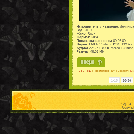
Исполнитель и название:
Ленинград
Год:
2019
Жанр:
Rock
Формат:
MP4
Продолжительность:
00:06:00
Видео:
MPEG4 Video (H264) 1920x7
Аудио:
AAC 44100Hz stereo 128kbps
Размер:
48.67 Mb
HDTV - HD
| Просмотров: 594 | Добавил:
Ne
1-15
16-30
Сделат
Copyrig