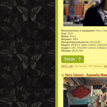
Исполнитель и название:
Ногу Свел
Год:
2020
Жанр:
Rock
Формат:
MP4
Продолжительность:
00:03:00
Видео:
MPEG4 Video (H264) 1920x9
Аудио:
AAC 44100Hz stereo 125kbps
Размер:
86.81 Mb
HDTV - HD
| Просмотров: 380 | Добавил:
Ne
Ногу Свело! - Карамба Мам