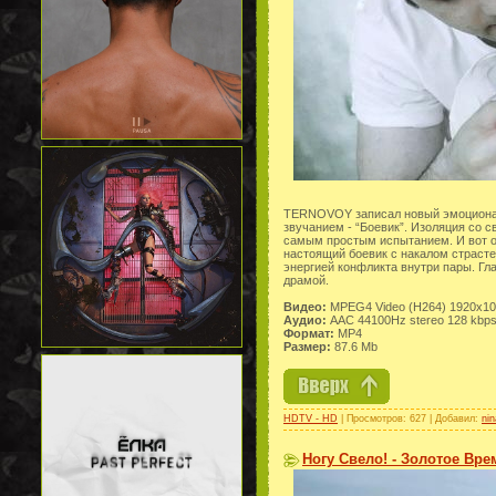
TERNOVOY записал новый эмоционал
звучанием - “Боевик”. Изоляция со с
самым простым испытанием. И вот о
настоящий боевик с накалом страсте
энергией конфликта внутри пары. Гла
драмой.
Видео:
MPEG4 Video (H264) 1920x108
Аудио:
AAC 44100Hz stereo 128 kbp
Формат:
MP4
Размер:
87.6 Mb
HDTV - HD
| Просмотров: 627 | Добавил:
ni
Ногу Свело! - Золотое Вре