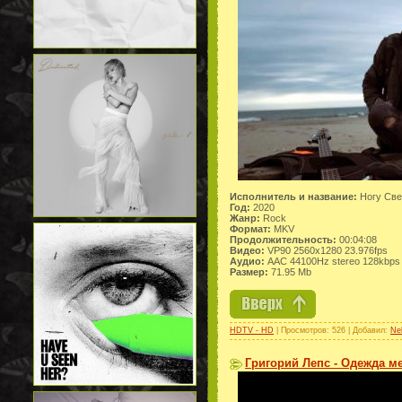
Исполнитель и название:
Ногу Све
Год:
2020
Жанр:
Rock
Формат:
MKV
Продолжительность:
00:04:08
Видео:
VP90 2560x1280 23.976fps
Аудио:
AAC 44100Hz stereo 128kbps
Размер:
71.95 Mb
HDTV - HD
| Просмотров: 526 | Добавил:
Ne
Григорий Лепс - Одежда ме