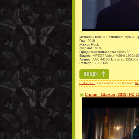
Исполнитель и название:
Мумий Тр
Год:
2019
Жанр:
Rock
Формат:
MP4
Продолжительность:
00:03:32
Видео:
MPEG4 Video (H264) 1920x1
Аудио:
AAC 44100Hz stereo 125kbps
Размер:
65.62 Mb
HDTV - HD
| Просмотров: 710 | Добавил:
Ne
Сплин - Шаман (2019) HD 1