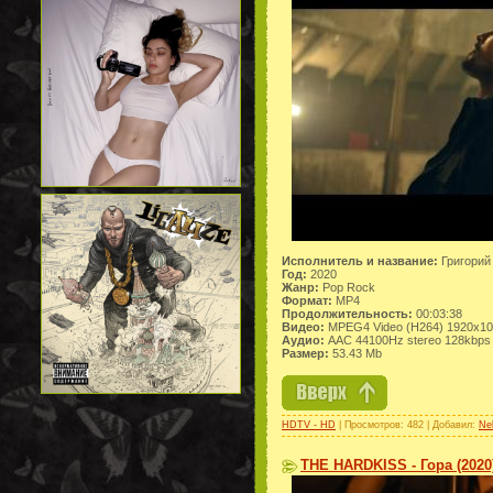
Исполнитель и название:
Григорий
Год:
2020
Жанр:
Pop Rock
Формат:
MP4
Продолжительность:
00:03:38
Видео:
MPEG4 Video (H264) 1920x1
Аудио:
AAC 44100Hz stereo 128kbps
Размер:
53.43 Mb
HDTV - HD
| Просмотров: 482 | Добавил:
Ne
THE HARDKISS - Гора (2020