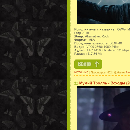
Исполнитель и название:
IOWA - М
Год:
2019
Жанр:
Alternative, Rock
Формат:
MKV
Продолжительность:
00:04:40
Видео:
VP90 2560x1080 24fps
Аудио:
AAC 44100Hz stereo 125kbps
Размер:
117.34 Mb
HDTV - HD
| Просмотров: 462 | Добавил:
Ne
Мумий Тролль - Всходы (2