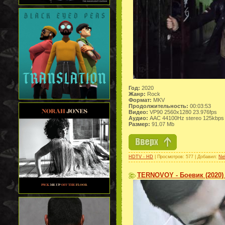
Год:
2020
Жанр:
Rock
Формат:
MKV
Продолжительность:
00:03:53
Видео:
VP90 2560x1280 23.976fps
Аудио:
AAC 44100Hz stereo 125kbps
Размер:
91.07 Mb
HDTV - HD
| Просмотров: 577 | Добавил:
Ne
TERNOVOY - Боевик (2020)