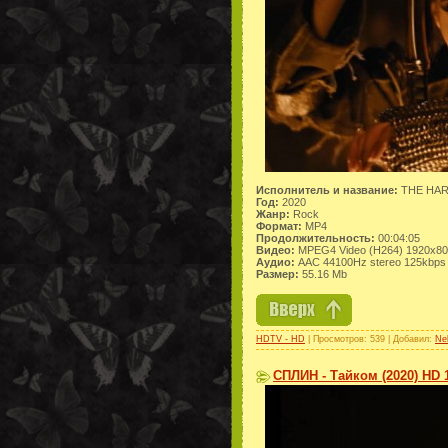
Исполнитель и название:
THE HARD
Год:
2020
Жанр:
Rock
Формат:
MP4
Продолжительность:
00:04:05
Видео:
MPEG4 Video (H264) 1920x8
Аудио:
AAC 44100Hz stereo 125kbps
Размер:
55.16 Mb
HDTV - HD
| Просмотров: 539 | Добавил:
Ne
СПЛИН - Тайком (2020) HD 