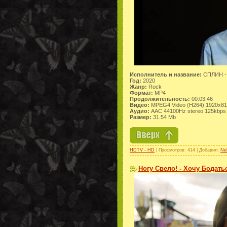
Исполнитель и название:
СПЛИН -
Год:
2020
Жанр:
Rock
Формат:
MP4
Продолжительность:
00:03:46
Видео:
MPEG4 Video (H264) 1920x8
Аудио:
AAC 44100Hz stereo 125kbps
Размер:
31.54 Mb
HDTV - HD
| Просмотров: 414 | Добавил:
Ne
Ногу Свело! - Хочу Бодатьс