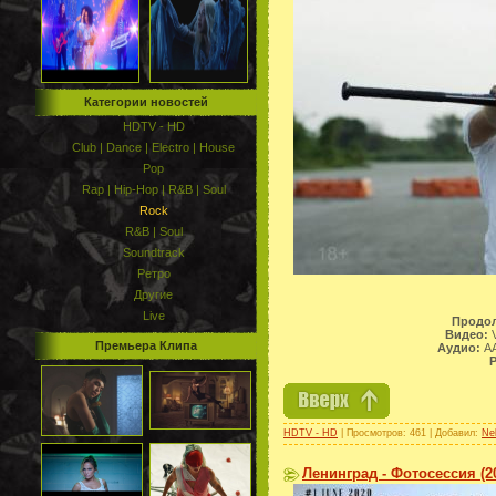
Категории новостей
HDTV - HD
Club | Dance | Electro | House
Pop
Rap | Hip-Hop | R&B | Soul
Rock
R&B | Soul
Soundtrack
Ретро
Другие
Live
Продол
Видео:
V
Премьера Клипа
Аудио:
AA
Р
HDTV - HD
| Просмотров: 461 | Добавил:
Ne
Ленинград - Фотосессия (2