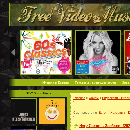
Музыка и Клипы
Тексты и переводы песен
Зака
NEW Soundtrack
Главная
»
Файлы
»
Видеоклипы Русск
Сортировать по
:
Дате
·
Названию
·
К
Ногу Свело! - Заебали! (20