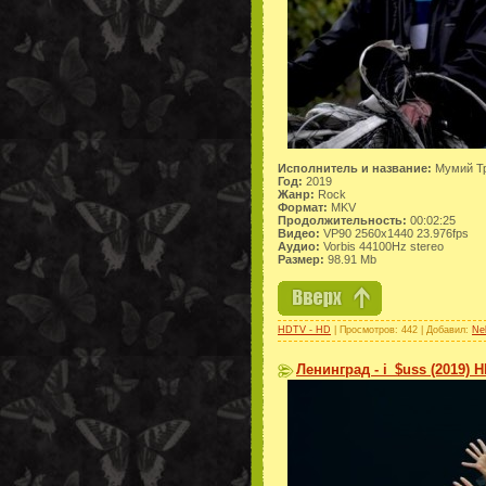
Исполнитель и название:
Мумий Тр
Год:
2019
Жанр:
Rock
Формат:
MKV
Продолжительность:
00:02:25
Видео:
VP90 2560x1440 23.976fps
Аудио:
Vorbis 44100Hz stereo
Размер:
98.91 Mb
HDTV - HD
| Просмотров: 442 | Добавил:
Ne
Ленинград - i_$uss (2019) 