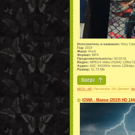
Исполнитель и название:
Ногу Све
Год:
2019
Жанр:
Rock
Формат:
MP4
Продолжительность:
00:03:41
Видео:
MPEG4 Video (H264) 1280x7
Аудио:
AAC 44100Hz stereo 125kbps
Размер:
51.73 Mb
HDTV - HD
| Просмотров: 520 | Добавил:
Ne
IOWA - Маяки (2019) HD 14