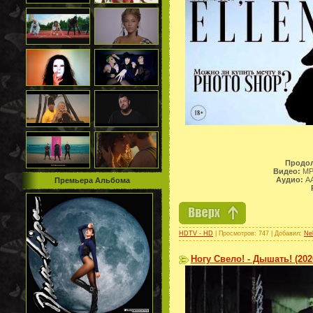
Продол
Видео:
MPE
Аудио:
AA
Премьера Альбома
HDTV - HD
| Просмотров: 747 | Добавил:
Ne
Ногу Свело! - Дышать! (202