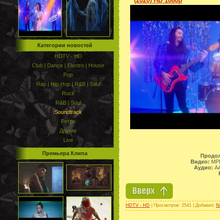
(2020) HD 1080p
Категории новостей
HDTV - HD
Club | Dance | Electro | House
Pop
Rap | Hip-Hop | R&B | Soul
Rock
R&B | Soul
Soundtrack
Ретро
Другие
Live
Премьера Клипа
Продол
Видео:
MPE
Аудио:
AA
HDTV - HD
| Просмотров: 2541 | Добавил:
N