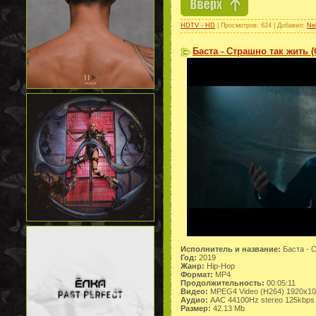
HDTV - HD
| Просмотров: 624 | Добавил:
Ne
Баста - Страшно так жить (
Исполнитель и название:
Баста - С
Год:
2019
Жанр:
Hip-Hop
Формат:
MP4
Продолжительность:
00:05:11
Видео:
MPEG4 Video (H264) 1920x1
Аудио:
AAC 44100Hz stereo 125kbps
Размер:
42.13 Mb