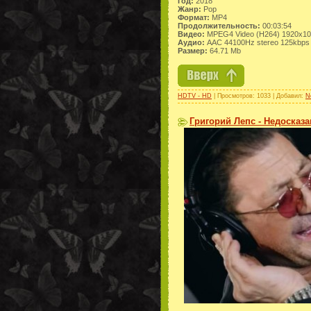
Год:
2018
Жанр:
Pop
Формат:
MP4
Продолжительность:
00:03:54
Видео:
MPEG4 Video (H264) 1920x1
Аудио:
AAC 44100Hz stereo 125kbps
Размер:
64.71 Mb
HDTV - HD
| Просмотров: 1033 | Добавил:
N
Григорий Лепс - Недосказан