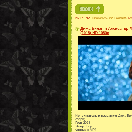
HDTV - HD
| Просмотров: 664 | Добавил:
Ne
Дима Билан и Александр Ф
(2018) HD 1080p
Исполнитель и название:
Дима Бил
озеро)
Год:
2018
Жанр:
Pop
Формат:
MP4