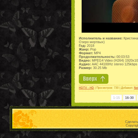
Исполнитель и название:
Кристина
Озеро мертвых)
Год:
2018
Жанр:
Pop
Формат:
MP4
Продолжительность:
00:03:53
Видео:
MPEG4 Video (H264) 1920x1
Аудио:
AAC 44100Hz stereo 125kbps
Размер:
30.25 Mb
HDTV - HD
| Просмотров: 730 | Добавил:
Ne
1-15
16-30
Сделат
Copyrig