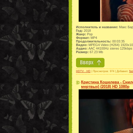
Исполнитель и название:
Макс Барс
Год:
2018
Жанр:
Pop
Формат:
MP4
Продолжительность:
00:03:35
Видео:
MPEG4 Video (H264) 1920x1
Аудио:
AAC 44100Hz stereo 125kbps
Размер:
67.23 Mb
HDTV - HD
| Просмотров: 974 | Добавил:
Ne
Кристина Кошелева - Снил
мертвых) (2018) HD 1080p