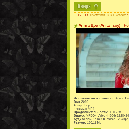
HDTV - HD
| Просмотров: 1014 | Добавил:
N
Анита Цой (Anita Tsoy) - Н
Исполнитель и название:
Анита Цой
Год:
2019
Жанр:
Pop
Формат:
MP4
Продолжительность:
00:06:38
Видео:
MPEG4 Video (H264) 1920x9
Аудио:
AAC 44100Hz stereo 125kbps
Размер:
120.11 Mb