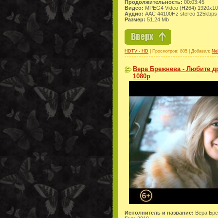
Продолжительность:
00:03:45
Видео:
MPEG4 Video (H264) 1920x1
Аудио:
AAC 44100Hz stereo 125kbps
Размер:
51.24 Mb
HDTV - HD
| Просмотров: 805 | Добавил:
Ne
Вера Брежнева - Любите др
1080p
Исполнитель и название:
Вера Бреж