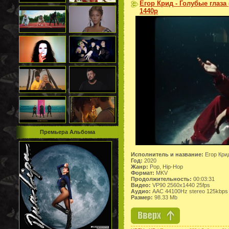
Егор Крид - Голубые глаза
1440p
Премьера Альбома
Исполнитель и название:
Егор Кри
Год:
2020
Жанр:
Pop, Hip-Hop
Формат:
MKV
Продолжительность:
00:03:31
Видео:
VP90 2560x1440 25fps
Аудио:
AAC 44100Hz stereo 125kbps
Размер:
98.33 Mb