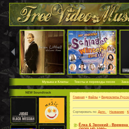
Музыка и Клипы
Тексты и переводы песен
Зака
NEW Soundtrack
Главная
»
Файлы
»
Видеоклипы Русск
Сортировать по
:
Дате
·
Названию
·
К
Ёлка & Звонкий - Времена 