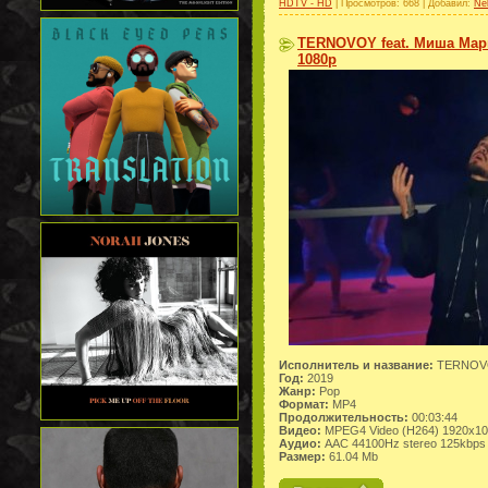
HDTV - HD
| Просмотров: 668 | Добавил:
Ne
TERNOVOY feat. Миша Марв
1080p
Исполнитель и название:
TERNOVOY
Год:
2019
Жанр:
Pop
Формат:
MP4
Продолжительность:
00:03:44
Видео:
MPEG4 Video (H264) 1920x1
Аудио:
AAC 44100Hz stereo 125kbps
Размер:
61.04 Mb