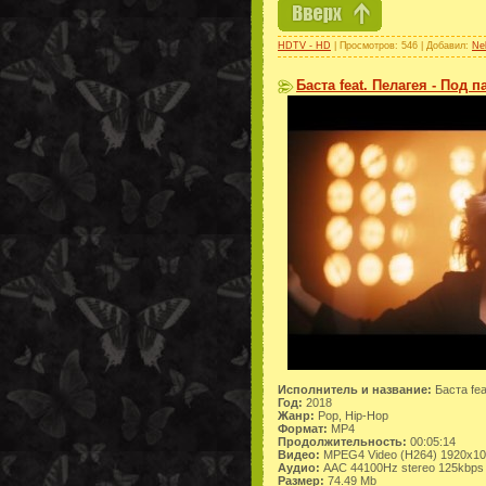
HDTV - HD
| Просмотров: 546 | Добавил:
Ne
Баста feat. Пелагея - Под 
Исполнитель и название:
Баста fea
Год:
2018
Жанр:
Pop, Hip-Hop
Формат:
MP4
Продолжительность:
00:05:14
Видео:
MPEG4 Video (H264) 1920x1
Аудио:
AAC 44100Hz stereo 125kbps
Размер:
74.49 Mb