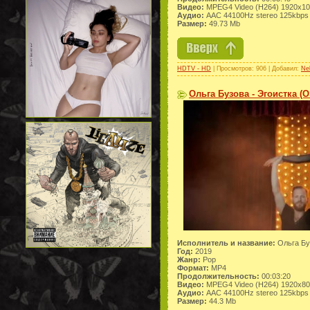
Видео:
MPEG4 Video (H264) 1920x1
Аудио:
AAC 44100Hz stereo 125kbps
Размер:
49.73 Mb
HDTV - HD
| Просмотров: 906 | Добавил:
Ne
Ольга Бузова - Эгоистка (
Исполнитель и название:
Ольга Бу
Год:
2019
Жанр:
Pop
Формат:
MP4
Продолжительность:
00:03:20
Видео:
MPEG4 Video (H264) 1920x8
Аудио:
AAC 44100Hz stereo 125kbps
Размер:
44.3 Mb