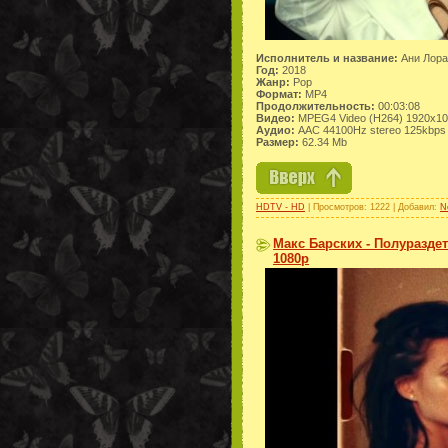
Исполнитель и название:
Ани Лора
Год:
2018
Жанр:
Pop
Формат:
MP4
Продолжительность:
00:03:08
Видео:
MPEG4 Video (H264) 1920x1
Аудио:
AAC 44100Hz stereo 125kbps
Размер:
62.34 Mb
HDTV - HD
| Просмотров: 1222 | Добавил:
N
Макс Барских - Полураздета
1080p