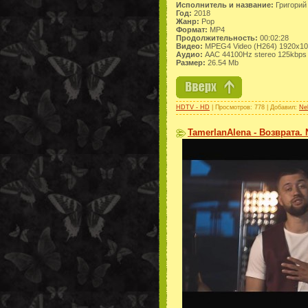
Исполнитель и название:
Григорий 
Год:
2018
Жанр:
Pop
Формат:
MP4
Продолжительность:
00:02:28
Видео:
MPEG4 Video (H264) 1920x1
Аудио:
AAC 44100Hz stereo 125kbps
Размер:
26.54 Mb
HDTV - HD
| Просмотров: 778 | Добавил:
Ne
TamerlanAlena - Возврата. 