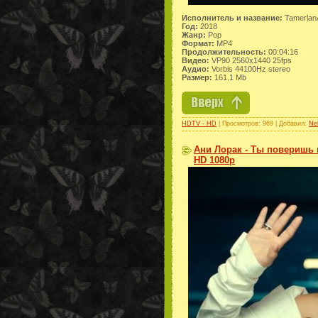
Исполнитель и название:
TamerlanA
Год:
2018
Жанр:
Pop
Формат:
MP4
Продолжительность:
00:04:16
Видео:
VP90 2560x1440 25fps
Аудио:
Vorbis 44100Hz stereo
Размер:
161.1 Mb
HDTV - HD
| Просмотров: 969 | Добавил:
Ne
Ани Лорак - Ты поверишь в
HD 1080p