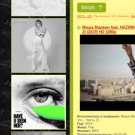
HDTV - HD
| Просмотров: 620 | Добавил:
Ne
Миша Марвин feat. НАZИМА 
2) (2019) HD 1080p
Исполнитель и название:
Миша Мар
это... Часть 2)
Год:
2019
Жанр:
Pop
Формат:
MP4
Продолжительность:
00:03:45