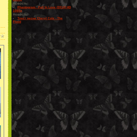
Новость:
Phantogram - Fall In Love (2014) HD
1080p
Новость:
Текст песни Cheryl Cole - The
Flood