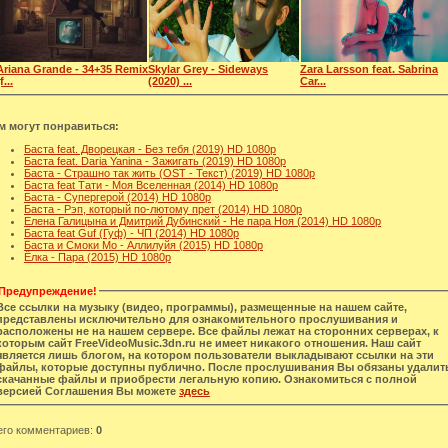
Ariana Grande - 34+35 Remix
Skylar Grey - Sideways
Zara Larsson feat. Sabrina
f...
(2020) ...
Car...
м могут понравиться:
Баста feat. Дворецкая - Без тебя (2019) HD 1080p
Баста feat. Daria Yanina - Зажигать (2019) HD 1080p
Баста - Страшно так жить (OST - Текст) (2019) HD 1080p
Баста feat Тати - Моя Вселенная (2014) HD 1080p
Баста - Супергерой (2014) HD 1080p
Баста - Рэп, который по-лютому прет (2014) HD 1080p
Елена Галицына и Дмитрий Дубинский - Не пара Ноя (2014) HD 1080p
Баста feat Guf (Гуф) - ЧП (2014) HD 1080p
Баста и Смоки Мо - Аллилуйя (2015) HD 1080p
Ёлка - Пара (2015) HD 1080p
Предупреждение!
Все ссылки на музыку (видео, программы), размещенные на нашем сайте,
представлены исключительно для ознакомительного прослушивания и
расположены не на нашем сервере. Все файлы лежат на сторонних серверах, к
которым сайт FreeVideoMusic.3dn.ru не имеет никакого отношения. Наш сайт
является лишь блогом, на котором пользователи выкладывают ссылки на эти
файлы, которые доступны публично. После прослушивания Вы обязаны удалит
скачанные файлы и приобрести легальную копию. Ознакомиться с полной
версией Соглашения Вы можете
здесь
его комментариев
:
0