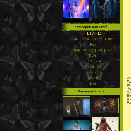
Категории новостей
HDTV - HD
Club | Dance | Electro | House
Pop
Rap | Hip-Hop | R&B | Soul
Rock
R&B | Soul
Soundtrack
Ретро
Другие
Ис
Го
Live
Жа
Фо
Премьера Клипа
Пр
Ви
Ау
Ра