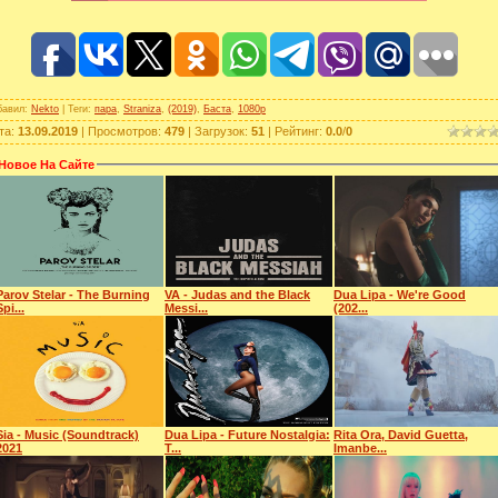
бавил
:
Nekto
|
Теги
:
пара
,
Straniza
,
(2019)
,
Баста
,
1080p
та
:
13.09.2019
|
Просмотров
:
479
|
Загрузок
:
51
|
Рейтинг
:
0.0
/
0
Новое На Сайте
Parov Stelar - The Burning
VA - Judas and the Black
Dua Lipa - We're Good
Spi...
Messi...
(202...
Sia - Music (Soundtrack)
Dua Lipa - Future Nostalgia:
Rita Ora, David Guetta,
2021
T...
Imanbe...