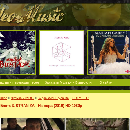
ексты и переводы песен
Заказать Музыку и Видеоклип
О сайте
авная
»
музыка и клипы
»
Видеоклипы Русские
»
HDTV - HD
Баста & STRANIZA - Не пара (2019) HD 1080p