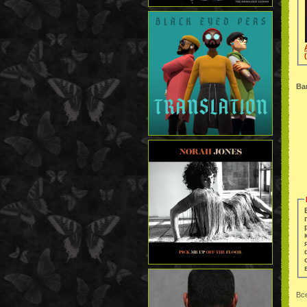
(
Ва
Вс