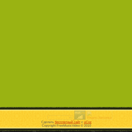
Сделать
бесплатный сайт
с
uCoz
Copyright FreeMusicVideo © 2010