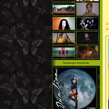
До
Да
Премьера Альбома