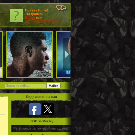
Привет Гость!
Ты должен:
Войти
или
зарегистрироваться
Подпишись на нас
TOП за Месяц
Материалов за текущий период нет.