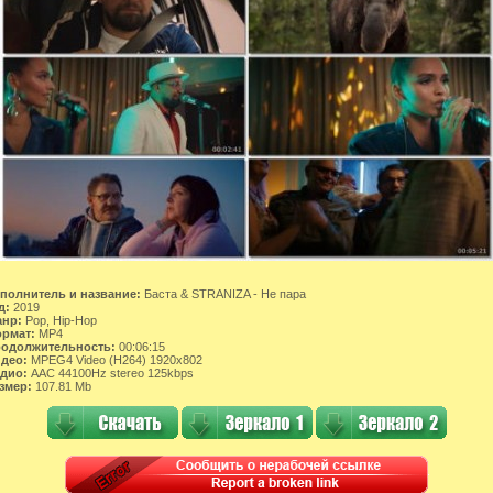
полнитель и название:
Баста & STRANIZA - Не пара
д:
2019
нр:
Pop, Hip-Hop
рмат:
MP4
одолжительность:
00:06:15
део:
MPEG4 Video (H264) 1920x802
дио:
AAC 44100Hz stereo 125kbps
змер:
107.81 Mb