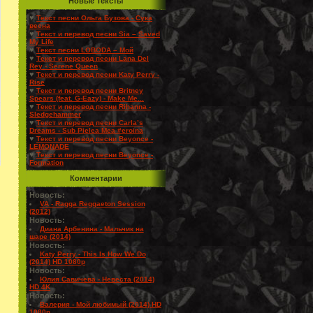
Новые Тексты
♥
Текст песни Ольга Бузова - Сука
весна
♥
Текст и перевод песни Sia – Saved
My Life
♥
Текст песни LOBODA – Мой
♥
Текст и перевод песни Lana Del
Rey - Serene Queen
♥
Текст и перевод песни Katy Perry -
Rise
♥
Текст и перевод песни Britney
Spears (feat. G-Eazy) - Make Me...
♥
Текст и перевод песни Rihanna -
Sledgehammer
♥
Текст и перевод песни Carla’s
Dreams - Sub Pielea Mea #eroina
♥
Текст и перевод песни Beyonce -
LEMONADE
♥
Текст и перевод песни Beyonce -
Formation
Комментарии
Новость:
VA - Ragga Reggaeton Session
(2012)
Новость:
Диана Арбенина - Мальчик на
шаре (2014)
Новость:
Katy Perry - This Is How We Do
(2014) HD 1080p
Новость:
Юлия Савичева - Невеста (2014)
HD 4K
Новость:
Валерия - Мой любимый (2014) HD
1080p