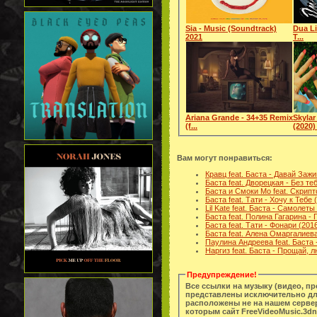
Sia - Music (Soundtrack)
Dua Li
2021
T...
Ariana Grande - 34+35 Remix
Skylar
(f...
(2020) 
Вам могут понравиться:
Кравц feat. Баста - Давай Заж
Баста feat. Дворецкая - Без те
Баста и Смоки Мо feat. Скрипт
Баста feat. Тати - Хочу к Тебе
Lil Kate feat. Баста - Самолет
Баста feat. Полина Гагарина -
Баста feat. Тати - Фонари (20
Баста feat. Алена Омаргалиев
Паулина Андреева feat. Баста
Наргиз feat. Баста - Прощай, 
Предупреждение!
Все ссылки на музыку (видео, п
представлены исключительно дл
расположены не на нашем сервер
которым сайт FreeVideoMusic.3dn