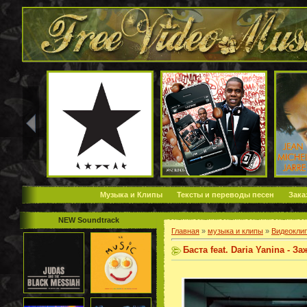
Музыка и Клипы
Тексты и переводы песен
Зака
NEW Soundtrack
Главная
»
музыка и клипы
»
Видеокли
Баста feat. Daria Yanina - З