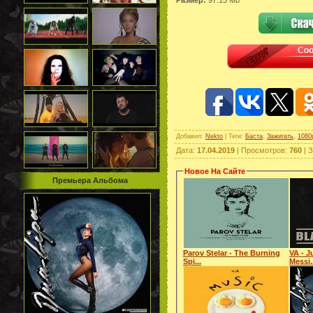
Добавил
:
Nekto
|
Теги
:
Баста
,
Зажигать
,
1080
Дата
:
17.04.2019
|
Просмотров
:
760
|
З
Новое На Сайте
Премьера Альбома
Parov Stelar - The Burning
VA - J
Spi...
Messi.