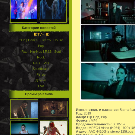
Категории новостей
HDTV - HD
Club | Dance | Electro | House
Pop
Rap | Hip-Hop | R&B | Soul
Rock
R&B | Soul
Soundtrack
Ретро
Другие
Live
Премьера Клипа
Исполнитель и название:
Баста feat
Год:
2019
Жанр:
Hip-Hop, Pop
Формат:
MP4
Продолжительность:
00:05:57
Видео:
MPEG4 Video (H264) 1920x10
Аудио:
AAC 44100Hz stereo 125kbps
Размер:
97.15 Mb