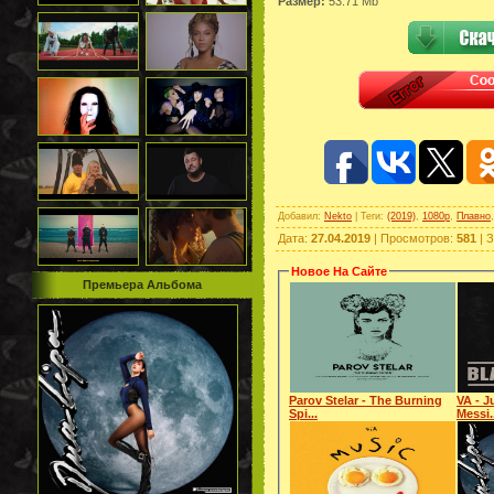
Размер:
53.71 Mb
Добавил
:
Nekto
|
Теги
:
(2019)
,
1080p
,
Плавно
Дата
:
27.04.2019
|
Просмотров
:
581
|
З
Новое На Сайте
Премьера Альбома
Parov Stelar - The Burning
VA - J
Spi...
Messi.