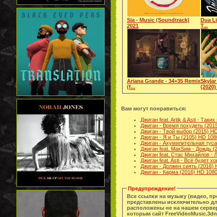
Sia - Music (Soundtrack)
Dua Li
2021
T...
Ariana Grande - 34+35 Remix
Skylar
(f...
(2020) 
Вам могут понравиться:
Джиган feat. Artik & Asti - Так
Джиган - Время похудеть (201
Джиган - Твой выбор (2015) H
Джиган - Я и Ты (2105) HD 108
Джиган - Ахумилительная туса
Джиган feat. МакSим - Дождь (
Джиган feat. Стас Михайлов - 
Джиган feat. Asti - Всё будет 
Джиган - Должен сиять (2016)
Джиган - Карма (2016) HD 108
Предупреждение!
Все ссылки на музыку (видео, п
представлены исключительно дл
расположены не на нашем сервер
которым сайт FreeVideoMusic.3dn