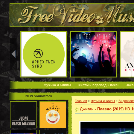
Музыка и Клипы
Тексты и переводы песен
Зака
NEW Soundtrack
Главная
»
музыка и клипы
»
Видеокли
Джиган - Плавно (2019) HD 