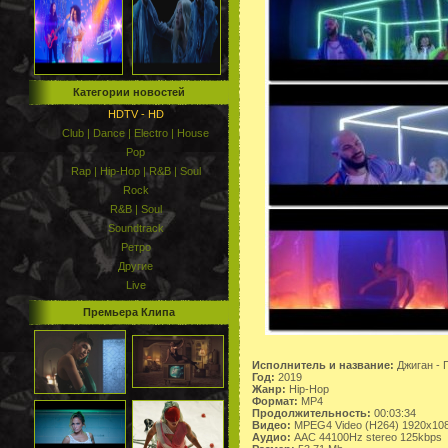
Категории новостей
HDTV - HD
Club | Dance | Electro | House
Pop
Rap | Hip-Hop | R&B | Soul
Rock
R&B | Soul
Soundtrack
Ретро
Другие
Live
Премьера Клипа
Исполнитель и название:
Джиган - 
Год:
2019
Жанр:
Hip-Hop
Формат:
MP4
Продолжительность:
00:03:34
Видео:
MPEG4 Video (H264) 1920x10
Аудио:
AAC 44100Hz stereo 125kbps