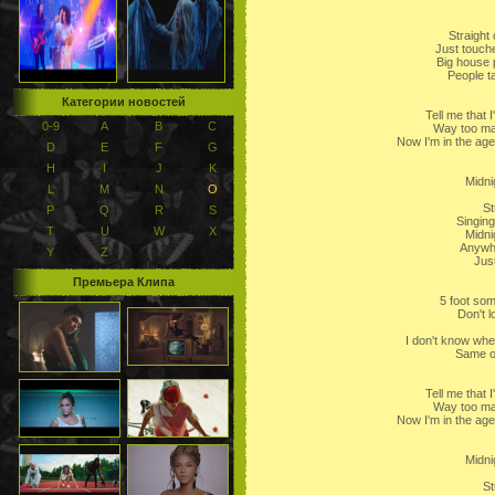
Straight 
Just touch
Big house 
People ta
Категории новостей
Tell me that 
0-9
A
B
C
Way too ma
Now I'm in the ag
D
E
F
G
H
I
J
K
Midni
L
M
N
O
St
P
Q
R
S
Singing
T
U
W
X
Midni
Anywh
Y
Z
Just
Премьера Клипа
5 foot som
Don't 
I don't know whe
Same ol
Tell me that 
Way too ma
Now I'm in the ag
Midni
St