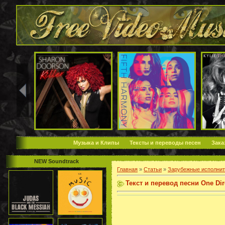
Музыка и Клипы
Тексты и переводы песен
Зака
NEW Soundtrack
Главная
»
Статьи
»
Зарубежные исполнит
Текст и перевод песни One Dir