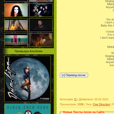
Singing
Midni
Anywh
J
You an
I don'
Baby this i
I know
For t
I don't wa
Midni
Премьера Альбома
St
Singing
Midni
Anywh
Just
Категория
:
O
|
Добавлено
: 02.02.2014
Просмотров
:
1335
|
Теги
:
One Direction
|
Р
Новые Тексты песен на Сайте