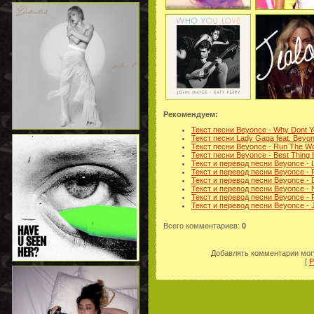
Рекомендуем:
Текст песни Beyonce - Why Dont 
Текст песни Lady Gaga feat. Beyon
Текст песни Beyonce - Run The Wor
Текст песни Beyonce - Best Thing 
Текст и перевод песни Beyonce - 
Текст и перевод песни Beyonce - P
Текст и перевод песни Beyonce - 
Текст и перевод песни Beyonce - 
Текст и перевод песни Beyonce - Pa
Текст и перевод песни Beyonce - 
Всего комментариев
:
0
Добавлять комментарии могу
[
Р