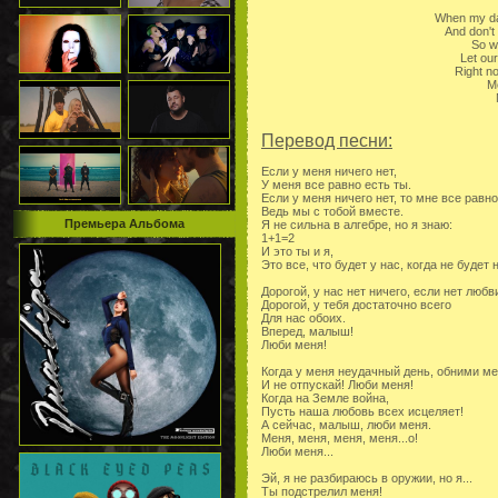
When my day
And don't
So w
Let our
Right n
Me
Перевод песни:
Если у меня ничего нет,
У меня все равно есть ты.
Если у меня ничего нет, то мне все равно
Ведь мы с тобой вместе.
Премьера Альбома
Я не сильна в алгебре, но я знаю:
1+1=2
И это ты и я,
Это все, что будет у нас, когда не будет 
Дорогой, у нас нет ничего, если нет любв
Дорогой, у тебя достаточно всего
Для нас обоих.
Вперед, малыш!
Люби меня!
Когда у меня неудачный день, обними м
И не отпускай! Люби меня!
Когда на Земле война,
Пусть наша любовь всех исцеляет!
А сейчас, малыш, люби меня.
Меня, меня, меня, меня...о!
Люби меня...
Эй, я не разбираюсь в оружии, но я...
Ты подстрелил меня!