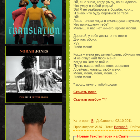
Эй, я не знаю, когда умру, но я надеюсь...
Что умру с тобой рядом!
Эй! Я не разбираюсь в борьбе, но я...
Я знаю, что буду бороться за тебя!
Эй!
Лишь только когда я сжала руки в кулаки, 
Что принадлежу тебе*,
Малыш, у нас нет ничего, кроме любви.
Дорогой, у тебя достаточно всего
Для нас обоих.
Ууу!
Люби меня!
Когда у меня неудачный день, обними м
И не отпускай! Люби меня!
Когда на Земле война,
Пусть наша любовь всех исцеляет!
А сейчас, малыш, люби меня.
Меня, меня, меня, меня...о!
Люби меня...
*
досл.: лежу с тобой рядом
Скачать клип
Скачать альбом "4"
.
Категория
:
B
|
Добавлено
: 02.10.2011
Просмотров
:
2187
|
Теги
:
Beyoncé
|
Рейти
Новые Тексты песен на Сайте