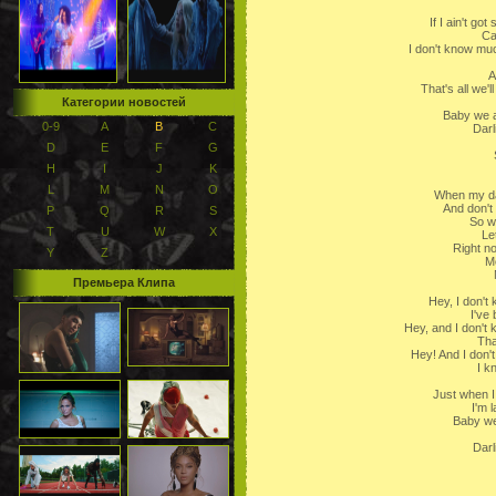
If I ain't go
Ca
I don't know muc
A
That's all we'
Категории новостей
Baby we ai
0-9
A
B
C
Darl
D
E
F
G
H
I
J
K
L
M
N
O
When my day
And don't
P
Q
R
S
So w
T
U
W
X
Let
Right n
Y
Z
Me
Премьера Клипа
Hey, I don't
I've
Hey, and I don't 
Tha
Hey! And I don't
I kn
Just when I 
I'm l
Baby we 
Darl