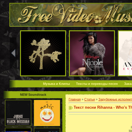
Музыка и Клипы
Тексты и переводы песен
Зака
NEW Soundtrack
Главная
»
Статьи
»
Зарубежные исполнит
Текст песни Rihanna - Who's T
Mo