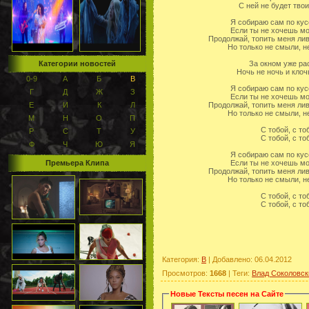
С ней не будет твои
Я собираю сам по кус
Если ты не хочешь м
Продолжай, топить меня лив
Но только не смыли, не
Категории новостей
За окном уже ра
Ночь не ночь и клочь
0-9
А
Б
В
Я собираю сам по кус
Г
Д
Ж
З
Если ты не хочешь м
Е
И
К
Л
Продолжай, топить меня лив
Но только не смыли, не
М
Н
О
П
С тобой, с то
Р
С
Т
У
С тобой, с то
Ф
Ч
Ю
Я
Я собираю сам по кус
Премьера Клипа
Если ты не хочешь м
Продолжай, топить меня лив
Но только не смыли, не
С тобой, с то
С тобой, с то
Категория
:
В
|
Добавлено
: 06.04.2012
Просмотров
:
1668
|
Теги
:
Влад Соколовск
Новые Тексты песен на Сайте