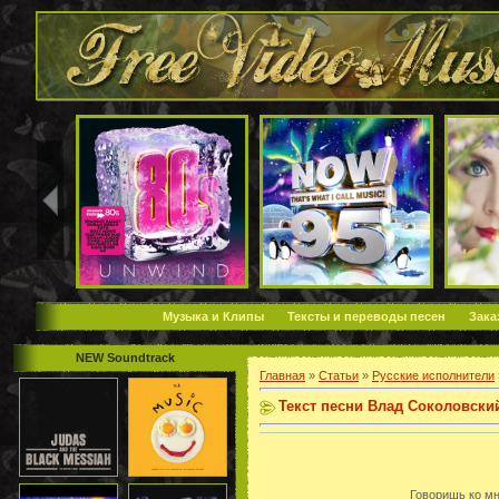
Музыка и Клипы
Тексты и переводы песен
Зака
NEW Soundtrack
Главная
»
Статьи
»
Русские исполнители
Текст песни Влад Соколовски
Говоришь ко мне