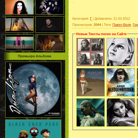
.
Категория
:
Г
|
Добавлено
: 21.03.2012
Просмотров
:
2044
|
Теги
:
Павел Воля
,
Гор
Новые Тексты песен на Сайте
Премьера Альбома