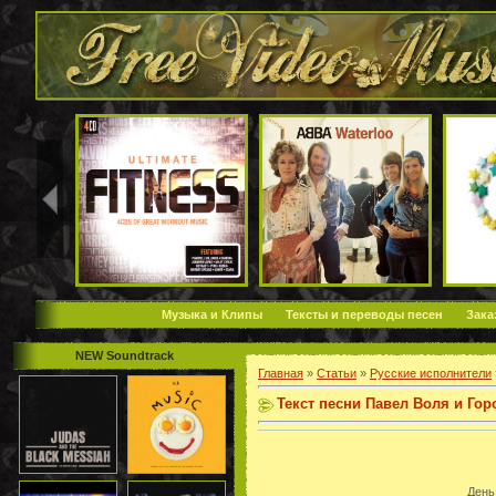
Музыка и Клипы
Тексты и переводы песен
Зака
NEW Soundtrack
Главная
»
Статьи
»
Русские исполнители
Текст песни Павел Воля и Гор
День 