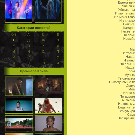
Время не н
Час за 
Убегают за
И как те, к
На моих глаз
И в глазах
Я как их
Категории новостей
Каждое
Несёт те
0-9
А
Б
В
Но помн
Новый 
Г
Д
Ж
З
Е
И
К
Л
Ма
М
Н
О
П
И тольк
Наша 
Р
С
Т
У
Я знаю
Ф
Ч
Ю
Я
Но слыши
Наша 
Премьера Клипа
Толь
Музык
Тысяча воп
Никогда бы не п
Девуш
Млад
Наше в
По дороге
Ты лысый
Не ссы муж
Ведь на тв
Эти умира
Самы
Это время 