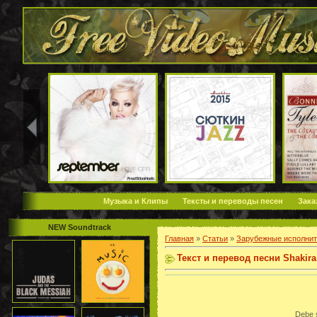
Музыка и Клипы
Тексты и переводы песен
Зака
NEW Soundtrack
Главная
»
Статьи
»
Зарубежные исполнит
Текст и перевод песни Shakira
Debe s