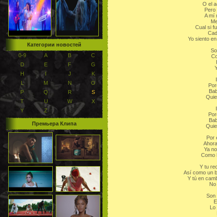
O el a
Pero
A mí
Me
Cual si f
Cad
Yo siento en
Категории новостей
So
0-9
A
B
C
Co
D
E
F
G
Y
H
I
J
K
L
M
N
O
Por
Bab
P
Q
R
S
Quie
T
U
W
X
Y
Z
Por
Bab
Премьера Клипа
Quie
Por 
Ahora 
Ya no
Como l
Y tu r
Así como un b
Y tú en cam
No 
Son
E
Lo