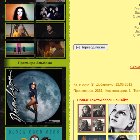
Por
Bab
Quie
Por
Bab
Quie
Премьера Альбома
Скача
Категория
:
S
|
Добавлено
: 12.05.2012
Просмотров
:
2331
|
Комментарии
:
1
|
Тег
Новые Тексты песен на Сайте