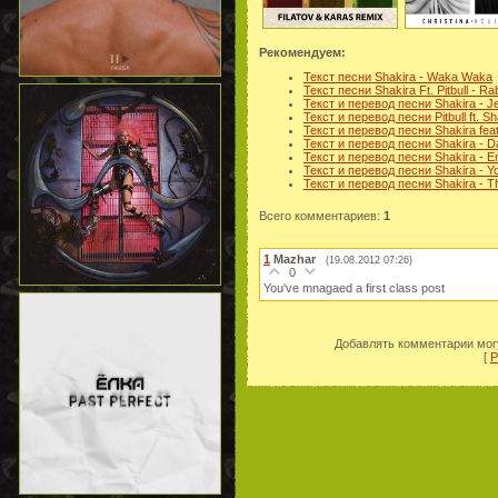
Рекомендуем:
Текст песни Shakira - Waka Waka
Текст песни Shakira Ft. Pitbull - Ra
Текст и перевод песни Shakira - Je
Текст и перевод песни Pitbull ft. Sha
Текст и перевод песни Shakira fea
Текст и перевод песни Shakira - Dar
Текст и перевод песни Shakira - E
Текст и перевод песни Shakira - Yo
Текст и перевод песни Shakira - Th
Всего комментариев
:
1
1
Mazhar
(19.08.2012 07:26)
0
You've mnagaed a first class post
Добавлять комментарии могу
[
Р