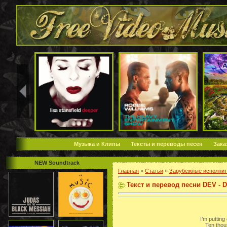
Музыка и Клипы
Тексты и переводы песен
Зака
NEW Soundtrack
Главная
»
Статьи
»
Зарубежные исполнит
Текст и перевод песни DEV - 
I’m puttin
Ten thou