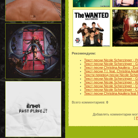
Рекомендуем:
Текст песни Nicole Scherzinger - P
Текст песни Nicole Scherzinger - 
Текст песни Christina Aguilera - Ex
Текст песни T.I. feat. Christina Agui
Тексти перевод песни Nicole Scherz
Текст песни Nicole Scherzinger - 
Текст песни Nicole Scherzinger - Ki
Текст песни Nicole Scherzinger - C
Текст песни Nicole Scherzinger - C
Текст песни Christina Aguilera feat
Всего комментариев
:
0
Добавлять комментарии могу
[
Р