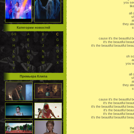
you see
lik
all
s
a
they al
Категории новостей
s
0-9
A
B
C
cause it's the beautiful b
D
E
F
G
it's the beautiful beau
H
I
J
K
it's the beautiful beautiful bea
L
M
N
O
oh s
P
Q
R
S
a
T
U
W
X
you w
Y
Z
all
Премьера Клипа
s
a
they al
s
cause it's the beautiful b
it's the beautiful beau
it's the beautiful beautiful bea
it's the beautiful beau
it's the beautiful beau
it's the beautiful beautiful bea
th
i 