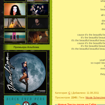
wha
beau
all
do
all
do
cause it's the beautiful b
it's the beautiful beau
it's the beautiful beautiful bea
cause it's the beautiful b
it's the beautiful beau
Премьера Альбома
it's the beautiful beautiful bea
yeah
so super beau
eve
they
Категория
:
C
|
Добавлено
: 11.08.2011
Просмотров
:
2245
|
Теги
:
Nicole Scherzing
Новые Тексты песен на Сайте