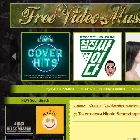
Музыка и Клипы
Тексты и переводы песен
Зака
NEW Soundtrack
Главная
»
Статьи
»
Зарубежные исполнит
Текст песни Nicole Scherzinger 
the girls