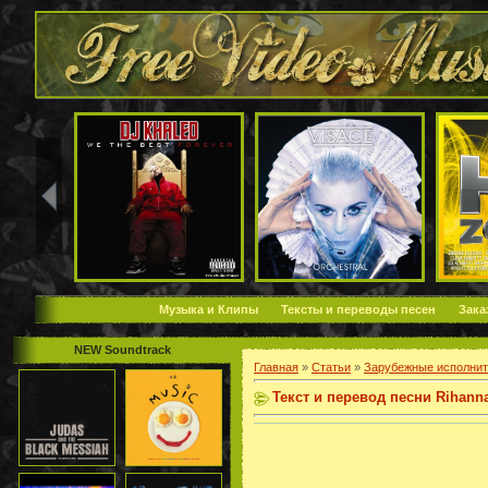
Музыка и Клипы
Тексты и переводы песен
Зака
NEW Soundtrack
Главная
»
Статьи
»
Зарубежные исполнит
Текст и перевод песни Rihanna 