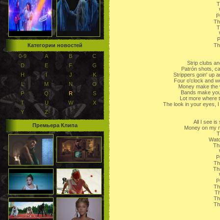
T
P
Th
T
P
Категории новостей
Th
0-9
A
B
C
Strip clubs and
D
E
F
G
Patrón shots, can
H
I
J
K
Strippers goin' up a
Four o'clock and we 
L
M
N
O
Money make the wo
Bands make your 
P
Q
R
S
Lot more where t
T
U
W
X
The look in your eyes, 
Y
Z
All I see is
Премьера Клипа
Money on my m
T
Watch
Thr
P
Th
Thr
P
Th
Th
Th
Th