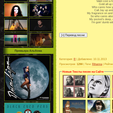
Valet cost a h
Gold all up 
Who cares how you
Call Jay up and
My fragrance on and t
So who cares about
My pocket's deep, a
I'm goin' dumb wit
Премьера Альбома
Категория
:
R
|
Добавлено
: 10.11.2013
Просмотров
:
1290
|
Теги
:
Rihanna
|
Рейти
Новые Тексты песен на Сайте