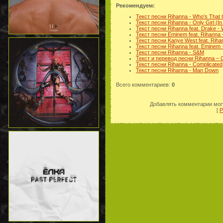
Рекомендуем:
Текст песни Rihanna - Who's That 
Текст песни Rihanna - Only Girl (In
Текст песни Rihanna feat. Drake 
Текст песни Eminem feat. Rihanna 
Текст песни Kanye West feat. Rihann
Текст песни Rihanna feat. Eminem -
Текст песни Rihanna - S&M
Текст и перевод песни Rihanna – C
Текст песни Rihanna - Complicated
Текст песни Rihanna - Man Down
Всего комментариев
:
0
Добавлять комментарии могу
[
Р