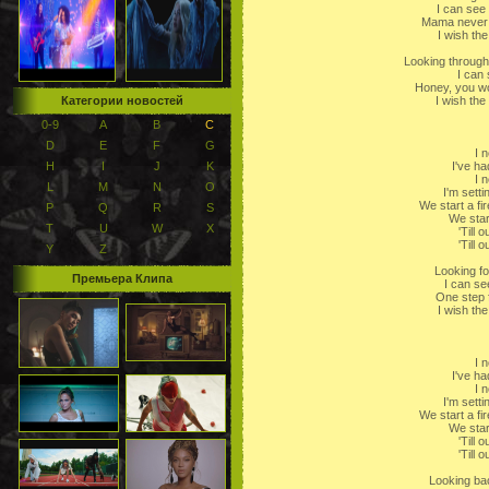
I can see
Mama never 
I wish th
Looking through
I can
Honey, you won
Категории новостей
I wish th
0-9
A
B
C
D
E
F
G
I 
H
I
J
K
I've h
I 
L
M
N
O
I'm settin
We start a f
P
Q
R
S
We start
T
U
W
X
'Till 
'Till 
Y
Z
Looking fo
Премьера Клипа
I can se
One step 
I wish th
I 
I've h
I 
I'm settin
We start a f
We start
'Till 
'Till 
Looking bac