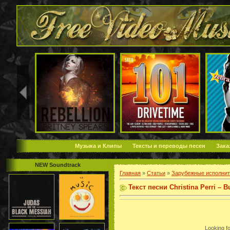
Музыка и Клипы
Тексты и переводы песен
Зака
NEW Soundtrack
Главная
»
Статьи
»
Зарубежные исполнит
Текст песни Christina Perri – 
Looking for