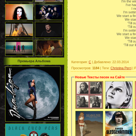
I'm the wi
I've h
I n
I'm settin
We start a f
We start
'Till 
'Till 
I'm settin
We start a f
We start
'Till 
'Till o
Премьера Альбома
Категория
:
C
|
Добавлено
: 22.03.2014
Просмотров
:
1184
|
Теги
:
Christina Perri
|
Р
Новые Тексты песен на Сайте