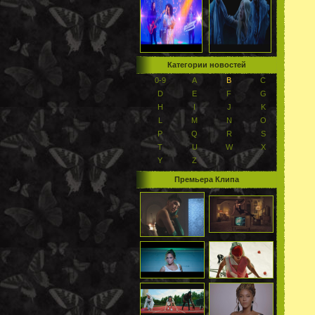
Категории новостей
0-9
A
B
C
D
E
F
G
H
I
J
K
L
M
N
O
P
Q
R
S
T
U
W
X
Y
Z
Премьера Клипа