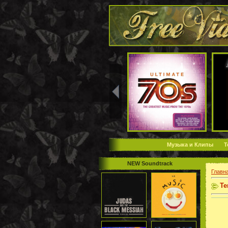
Музыка и Клипы
Т
NEW Soundtrack
Главн
Те