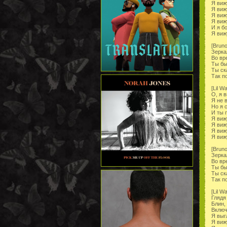
Я виж
Я виж
Я виж
Я виж
И я б
Я виж
[Bruno
Зерка
Во вр
Ты бы
Ты ск
Так п
[Lil W
О, я 
Я не 
Но я 
И ты 
Я виж
Я виж
Я виж
Я виж
[Bruno
Зерка
Во вр
Ты бы
Ты ск
Так п
[Lil W
Глядя
Блин,
Включ
Я выг
Я виж