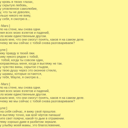
у кровь в твоих глазах,
у скрытую любовь,
у уязвленное самолюбие,
у, что ты не доволен,
ольше никого не вижу,
у себя, я смотрю в...
 Mars:]
ло на стене, мы снова одни.
емя всех моих взлетов и падений,
ло моим единственным другом.
азало мне, что они смогут понять, каков я на самом деле.
очему же мы сейчас с тобой снова разговариваем?
ayne:]
вижу правду в твоей лжи.
вижу никого рядом с тобой,
с тобой, когда ты совсем один,
поправляешь меня, когда я выгляжу не так.
у чувство вины, скрытое стыдом,
у твою душу через это оконное стекло,
у шрамы, которые остаются,
у тебя, Wayne, я смотрю в...
 Mars:]
ло на стене, мы снова одни.
емя всех моих взлетов и падений,
ло моим единственным другом.
азало мне, что они смогут понять, каков я на самом деле.
очему же мы сейчас с тобой снова разговариваем?
ayne:]
 на себя сейчас, я вижу своё прошлое.
 я выгляжу точно, как мой чёртов папаша!
ите свет поярче, какой-то дым в отражении.
ляжу хорошо даже в разбитом зеркале.
у улыбку моей мамы, это благословение,