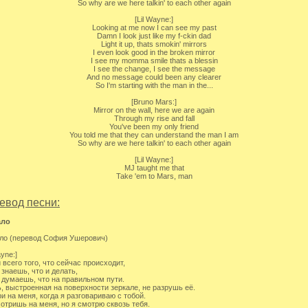
So why are we here talkin' to each other again
[Lil Wayne:]
Looking at me now I can see my past
Damn I look just like my f-ckin dad
Light it up, thats smokin' mirrors
I even look good in the broken mirror
I see my momma smile thats a blessin
I see the change, I see the message
And no message could been any clearer
So I'm starting with the man in the...
[Bruno Mars:]
Mirror on the wall, here we are again
Through my rise and fall
You've been my only friend
You told me that they can understand the man I am
So why are we here talkin' to each other again
[Lil Wayne:]
MJ taught me that
Take 'em to Mars, man
евод песни:
ало
ло (перевод София Ушерович)
ayne:]
 всего того, что сейчас происходит,
 знаешь, что и делать,
 думаешь, что на правильном пути.
, выстроенная на поверхности зеркале, не разрушь её.
и на меня, когда я разговариваю с тобой.
отришь на меня, но я смотрю сквозь тебя.