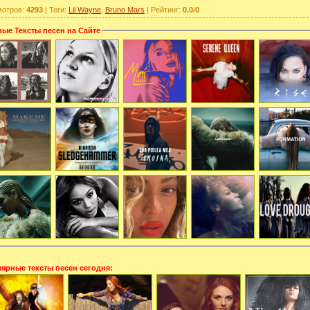
мотров
:
4293
|
Теги
:
Lil Wayne
,
Bruno Mars
|
Рейтинг
:
0.0
/
0
ые Тексты песен на Сайте
ярные тексты песен сегодня: