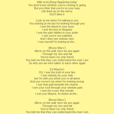
With everything happening today
You dont know whether you're coming or going
But you think that you're on your way
Life lined up on the mirror
Don't blow it
Look at me when I'm talking to you
You looking at me but I'm looking through you
I see the blood in your eyes
I see the love in disguise
I see the pain hidden in your pride
I see you're not satisfied
And I dont see nobody else
I see myself I'm looking at the...
[Bruno Mars:]
Mirror on the wall, here we are again
Through my rise and fall
You've been my only friend
You told me that they can understand the man I am
So why are we here talkin' to each other again
[Lil Wayne:]
Oh, I see the truth in your lies
I see nobody by your side
but I'm with you when you re all alone
And you correct me when I'm looking wrong
I see that guilt beneath the shame
I see your soul through your window pain
I see the scars that remain
I see you Wayne, Im lookin at the...
[Bruno Mars:]
Mirror on the wall, here we are again
Through my rise and fall
You've been my only friend
You told me that they can understand the man I am