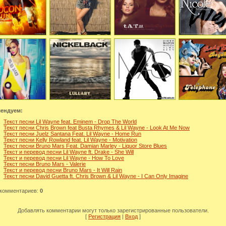
ендуем:
Текст песни Lil Wayne feat. Eminem - Drop The World
Текст песни Chris Brown feat Busta Rhymes & Lil Wayne - Look At Me Now
Текст песни Juelz Santana Feat. Lil Wayne - Home Run
Текст песни Kelly Rowland feat. Lil Wayne - Motivation
Текст песни Bruno Mars Feat. Damian Marley - Liquor Store Blues
Текст и перевод песни Lil Wayne ft. Drake - She Will
Текст и перевод песни Lil Wayne - How To Love
Текст песни Bruno Mars - Valerie
Текст и перевод песни Bruno Mars - It Will Rain
Текст песни David Guetta ft. Chris Brown & Lil Wayne - I Can Only Imagine
 комментариев
:
0
Добавлять комментарии могут только зарегистрированные пользователи.
[
Регистрация
|
Вход
]