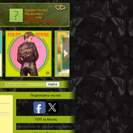
Привет Гость!
Ты должен:
Войти
или
зарегистрироваться
Подпишись на нас
TOП за Месяц
Материалов за текущий период нет.