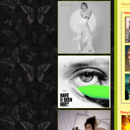
Прос
Нов
Попул