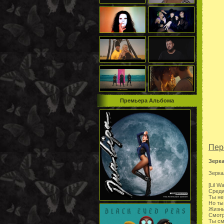
Премьера Альбома
Пер
Зерк
Зерка
[Lil W
Среди
Ты не
Но ты
Жизнь
Смотр
Ты см