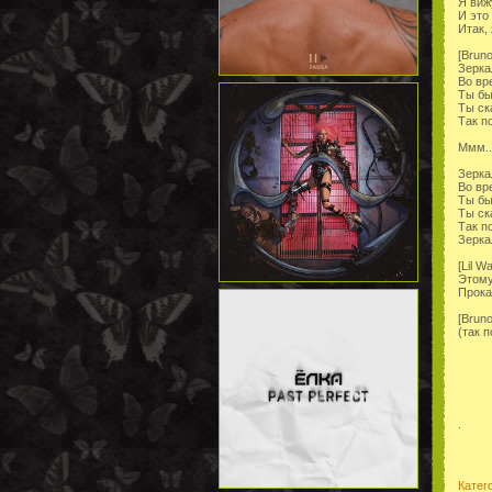
Я виж
И это
Итак,
[Bruno
Зерка
Во вр
Ты бы
Ты ск
Так п
Ммм..
Зерка
Во вр
Ты бы
Ты ск
Так п
Зеркал
[Lil W
Этому
Прока
[Bruno
(так 
.
Катег