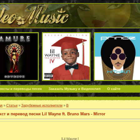
ексты и переводы песен
Заказать Музыку и Видеоклип
О сайте
ая
»
Статьи
»
Зарубежные исполнители
»
B
кст и перевод песни Lil Wayne ft. Bruno Mars - Mirror
[Lil Wayne:]