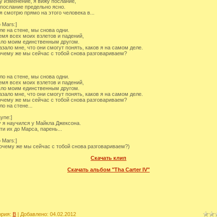
у изменение, я вижу послание,
 послание предельно ясно.
 я смотрю прямо на этого человека в...
 Mars:]
ле на стене, мы снова одни.
емя всех моих взлетов и падений,
ло моим единственным другом.
азало мне, что они смогут понять, каков я на самом деле.
очему же мы сейчас с тобой снова разговариваем?
ло на стене, мы снова одни.
емя всех моих взлетов и падений,
ло моим единственным другом.
азало мне, что они смогут понять, каков я на самом деле.
очему же мы сейчас с тобой снова разговариваем?
о на стене...
ayne:]
 я научился у Майкла Джексона.
ти их до Марса, парень...
 Mars:]
почему же мы сейчас с тобой снова разговариваем?)
Скачать клип
Скачать альбом "Tha Carter IV"
ория
:
B
|
Добавлено
: 04.02.2012