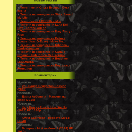
Новые Тексты
♥
Текст песни Ольга Бузова - Сука
весна
♥
Текст и перевод песни Sia – Saved
My Life
♥
Текст песни LOBODA – Мой
♥
Текст и перевод песни Lana Del
Rey - Serene Queen
♥
Текст и перевод песни Katy Perry -
Rise
♥
Текст и перевод песни Britney
Spears (feat. G-Eazy) - Make Me...
♥
Текст и перевод песни Rihanna -
Sledgehammer
♥
Текст и перевод песни Carla’s
Dreams - Sub Pielea Mea #eroina
♥
Текст и перевод песни Beyonce -
LEMONADE
♥
Текст и перевод песни Beyonce -
Formation
Комментарии
Новость:
VA - Ragga Reggaeton Session
(2012)
Новость:
Диана Арбенина - Мальчик на
шаре (2014)
Новость:
Katy Perry - This Is How We Do
(2014) HD 1080p
Новость:
Юлия Савичева - Невеста (2014)
HD 4K
Новость:
Валерия - Мой любимый (2014) HD
1080p