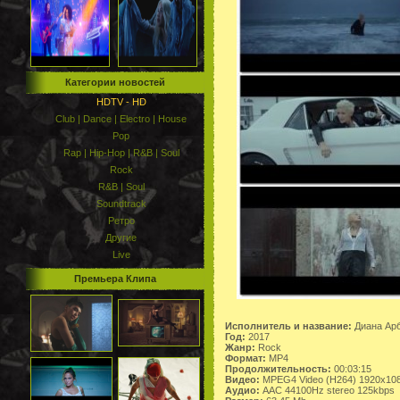
Категории новостей
HDTV - HD
Club | Dance | Electro | House
Pop
Rap | Hip-Hop | R&B | Soul
Rock
R&B | Soul
Soundtrack
Ретро
Другие
Live
Премьера Клипа
Исполнитель и название:
Диана Арб
Год:
2017
Жанр:
Rock
Формат:
MP4
Продолжительность:
00:03:15
Видео:
MPEG4 Video (H264) 1920x10
Аудио:
AAC 44100Hz stereo 125kbps