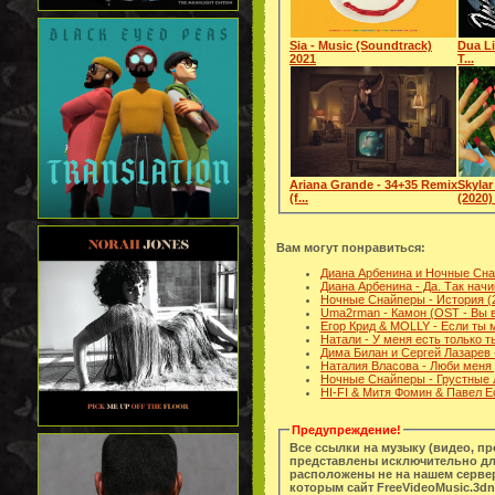
Sia - Music (Soundtrack)
Dua Li
2021
T...
Ariana Grande - 34+35 Remix
Skylar
(f...
(2020) 
Вам могут понравиться:
Диана Арбенина и Ночные Сна
Диана Арбенина - Да. Так нач
Ночные Снайперы - История (
Uma2rman - Камон (OST - Вы в
Егор Крид & MOLLY - Если ты 
Натали - У меня есть только т
Дима Билан и Сергей Лазарев 
Наталия Власова - Люби меня
Ночные Снайперы - Грустные 
HI-FI & Митя Фомин & Павел Е
Предупреждение!
Все ссылки на музыку (видео, п
представлены исключительно дл
расположены не на нашем сервер
которым сайт FreeVideoMusic.3dn