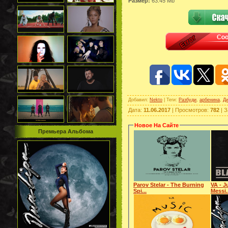
Размер:
63.45 Mb
Добавил
:
Nekto
|
Теги
:
Разбуди
,
арбенина
,
Д
Дата
:
11.06.2017
|
Просмотров
:
782
|
З
Новое На Сайте
Премьера Альбома
Parov Stelar - The Burning
VA - J
Spi...
Messi.