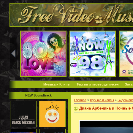
Музыка и Клипы
Тексты и переводы песен
Зака
NEW Soundtrack
Главная
»
музыка и клипы
»
Видеокли
Диана Арбенина и Ночные С