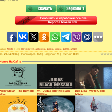
змер:
75.26 Mb
бавил
:
Nekto
|
Теги
:
Начинается
,
арбенина
,
Диана
,
жизнь
,
1080p
,
(2014)
та
:
29.04.2014
|
Просмотров
:
859
|
Загрузок
:
71
|
Рейтинг
:
0.0
/
0
Новое На Сайте
Parov Stelar - The Burning
VA - Judas and the Black
Dua Lipa - We're Good
Spi...
Messi...
(202...