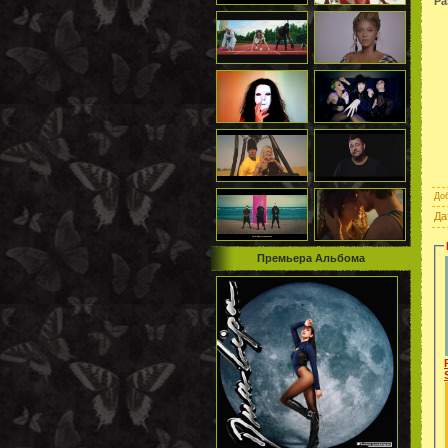
Ра
До
Да
Премьера Альбома