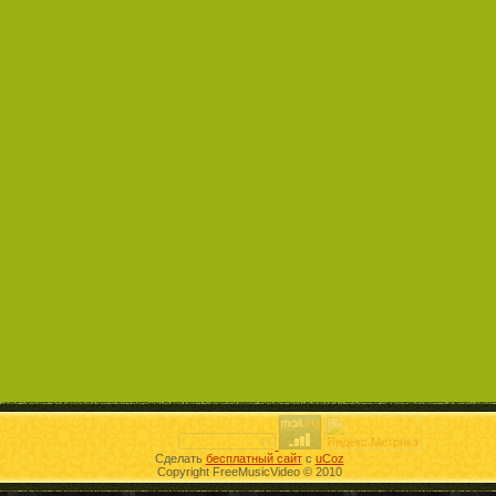
Сделать
бесплатный сайт
с
uCoz
Copyright FreeMusicVideo © 2010