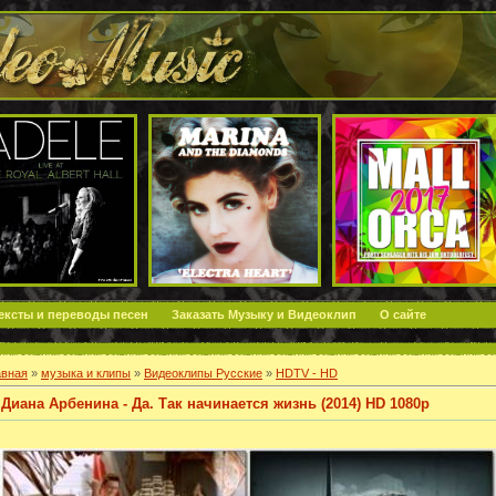
ексты и переводы песен
Заказать Музыку и Видеоклип
О сайте
авная
»
музыка и клипы
»
Видеоклипы Русские
»
HDTV - HD
Диана Арбенина - Да. Так начинается жизнь (2014) HD 1080p