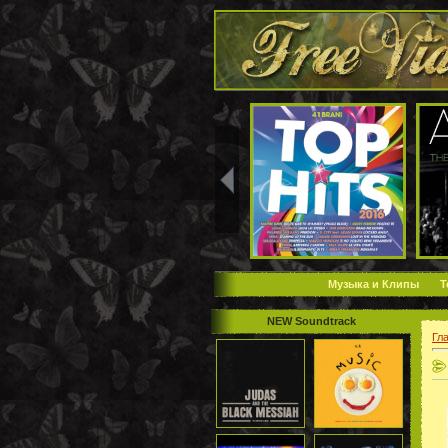
Музыка и Клипы
Т
NEW Soundtrack
Гл