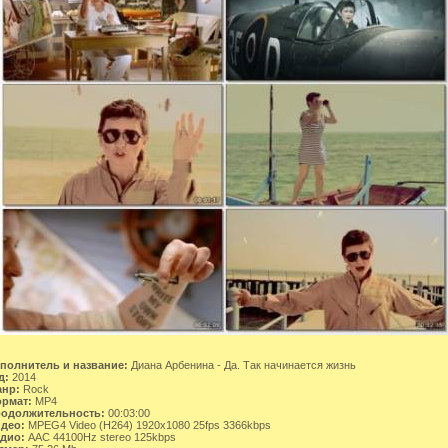
полнитель и название:
Диана Арбенина - Да. Так начинается жизнь
д:
2014
нр:
Rock
рмат:
MP4
одолжительность:
00:03:00
део:
MPEG4 Video (H264) 1920x1080 25fps 3366kbps
дио:
AAC 44100Hz stereo 125kbps