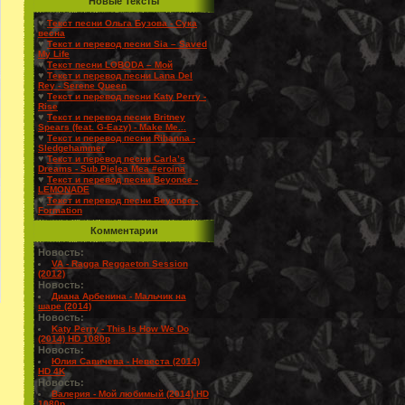
Новые Тексты
♥
Текст песни Ольга Бузова - Сука
весна
♥
Текст и перевод песни Sia – Saved
My Life
♥
Текст песни LOBODA – Мой
♥
Текст и перевод песни Lana Del
Rey - Serene Queen
♥
Текст и перевод песни Katy Perry -
Rise
♥
Текст и перевод песни Britney
Spears (feat. G-Eazy) - Make Me...
♥
Текст и перевод песни Rihanna -
Sledgehammer
♥
Текст и перевод песни Carla’s
Dreams - Sub Pielea Mea #eroina
♥
Текст и перевод песни Beyonce -
LEMONADE
♥
Текст и перевод песни Beyonce -
Formation
Комментарии
Новость:
VA - Ragga Reggaeton Session
(2012)
Новость:
Диана Арбенина - Мальчик на
шаре (2014)
Новость:
Katy Perry - This Is How We Do
(2014) HD 1080p
Новость:
Юлия Савичева - Невеста (2014)
HD 4K
Новость:
Валерия - Мой любимый (2014) HD
1080p