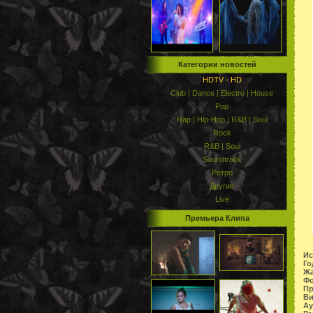
Категории новостей
HDTV - HD
Club | Dance | Electro | House
Pop
Rap | Hip-Hop | R&B | Soul
Rock
R&B | Soul
Soundtrack
Ретро
Другие
Live
Премьера Клипа
Ис
Го
Жа
Фо
Пр
Ви
Ау