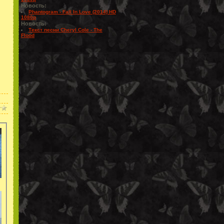
Новость:
Phantogram - Fall In Love (2014) HD
1080p
Новость:
Текст песни Cheryl Cole - The
Flood