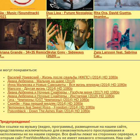
Sia - Music (Soundtrack)
Dua Lipa - Future Nostalgia:
Rita Ora, David Guetta,
2021
T...
Imanbe...
Ariana Grande - 34+35 Remix
Skylar Grey - Sideways
Zara Larsson feat. Sabrina
f...
(2020) ...
Car...
м могут понравиться:
Василий Уриевский - Жизнь после свадьбы (#ЖПС) (2014) HD 1080p
Диана Арбенина - Мальчик на шаре (2014)
Инна Маликова и Новые Самоцветы - Вся жизнь впереди (2014) HD 1080p
Mancorе - Другая жизнь (2014) HD 1080p
Диана Арбенина и Ночные Снайперы - Разбуди меня (2017) HD 1080p
Диана Арбенина и Ночные Снайперы - Инстаграм (2018) HD 1080p
Гига - Чемпионы (OST Чемпионы) (2014) HD 1080p
Скрябін - Наш перший медляк (2014) HD 1080p
Nemowave feat Sweet Ross - Freedom (2014) HD 1080p
Poisonblack - Down The Ashes Rain (2014) HD 1080p
Предупреждение!
Все ссылки на музыку (видео, программы), размещенные на нашем сайте,
представлены исключительно для ознакомительного прослушивания и
расположены не на нашем сервере. Все файлы лежат на сторонних серверах, к
которым сайт FreeVideoMusic.3dn.ru не имеет никакого отношения. Наш сайт