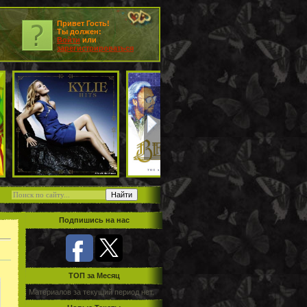
Привет Гость!
Ты должен:
Войти
или
зарегистрироваться
Подпишись на нас
TOП за Месяц
Материалов за текущий период нет.