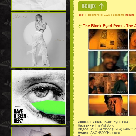
Rock
| Просмотров: 1327 | Добавил:
naduha_
The Black Eyed Peas - The 
Исполлнитель:
Black Eyed Peas
Название:
The Apl Song
Видео:
MPEG4 Video (H264) 640x352 
Аудио:
AAC 48000Hz stere