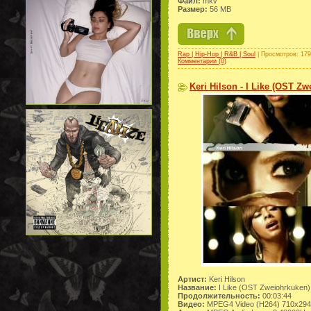
Файл:
mkv
Размер:
56 MB
Rap | Hip-Hop | R&B | Soul
| Просмотров: 179
Комментарии (0)
Keri Hilson - I Like (OST Z
Артист:
Keri Hilson
Название:
I Like (OST Zweiohrkuken)
Продолжительность:
00:03:44
Видео:
MPEG4 Video (H264) 710x294