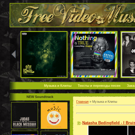
Музыка и Клипы
Тексты и переводы песен
Зака
NEW Soundtrack
Главная
»
Музыка и Клипы
Natasha Bedingfield - I Brui