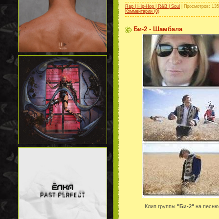
Rap | Hip-Hop | R&B | Soul
| Просмотров: 135
Комментарии (0)
Би-2 - Шамбала
Клип группы
"Би-2"
на песн