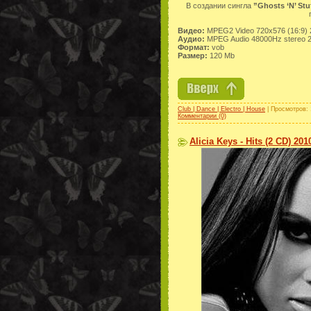
В создании сингла
”Ghosts ‘N’ Stu
Видео:
MPEG2 Video 720x576 (16:9) 
Аудио:
MPEG Audio 48000Hz stereo 
Формат:
vob
Размер:
120 Mb
Club | Dance | Electro | House
| Просмотров: 
Комментарии (0)
Alicia Keys - Hits (2 CD) 201