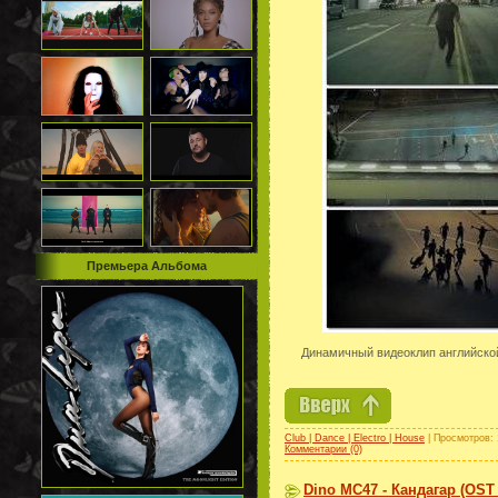
Премьера Альбома
Динамичный видеоклип английско
Club | Dance | Electro | House
| Просмотров: 
Комментарии (0)
Dino MC47 - Кандагар (OST