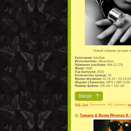
Новый сборник лучших к
Категория:
Альбом
Исполнитель:
Alicia Keys
Название альбома:
Hits (2 CD)
Жанр:
R&B
Год выпуска:
2010
Количество треков:
35
Время звучания:
01:16:16 + 01:14:03
Формат | Качество:
МP3 | VBR (128-
Размер файла:
106 mb + 102 mb
R&B | Soul
| Просмотров: 2681 | Добавил:
na
Тимати & Busta Rhymes ft. 