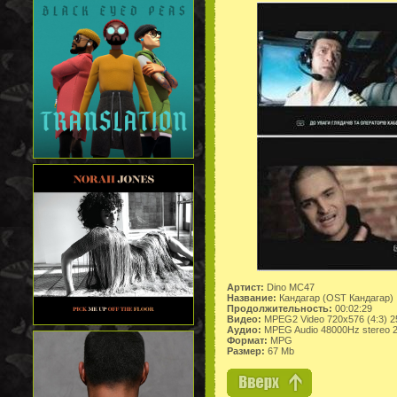
Артист:
Dino MC47
Название:
Кандагар (OST Кандагар)
Продолжительность:
00:02:29
Видео:
MPEG2 Video 720x576 (4:3) 2
Аудио:
MPEG Audio 48000Hz stereo 
Формат:
MPG
Размер:
67 Mb