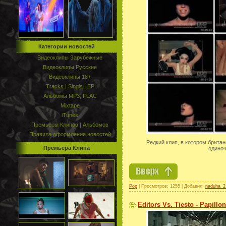
Категории новостей
Видеоклипы Зарубежные
Видеоклипы Русские
Видеоклипы 18+
Tracks | Singls | EP
Альбомы MP3, FLAC
Mixtape
iTunes
Премьеры Клипов | Альбомов
Правила оформления новостей
Редкий клип, в котором брита
Премьера Клипа
одиноч
Pop
| Просмотров: 1255 | Добавил:
naduha_2
Editors Vs. Tiesto - Papillon