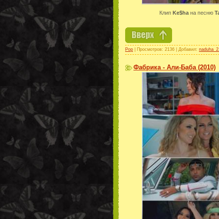
Клип
Ke$ha
на песню
T
Pop
| Просмотров: 2136 | Добавил:
naduha_2
Фабрика - Али-Баба (2010)