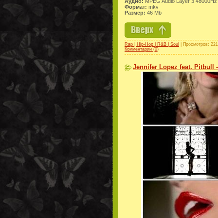
Аудио:
MPEG Audio Layer 3 48000Hz 
Формат:
mkv
Размер:
46 Mb
Rap | Hip-Hop | R&B | Soul
| Просмотров: 221
Комментарии (0)
Jennifer Lopez feat. Pitbull