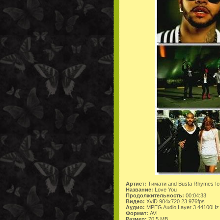
Артист:
Тимати and Busta Rhymes fea
Название:
Love You
Продолжительность:
00:04:33
Видео:
XviD 904x720 23.976fps
Аудио:
MPEG Audio Layer 3 44100Hz 
Формат:
AVI
Размер:
70,5 MB