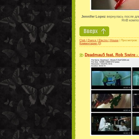
Jennifer Lopez
вернулась после дл
RnB комп
Club | Dance | Electro | House
| Просмотров: 
Комментарии (0)
Deadmau5 feat. Rob Swire - 