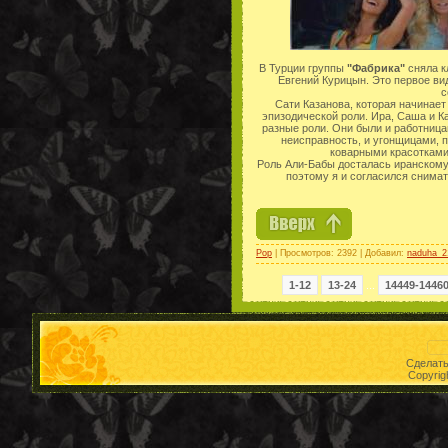
В Турции группы
"Фабрика"
сняла к
Евгений Курицын. Это первое ви
с
Сати Казанова, которая начинает 
эпизодической роли. Ира, Саша и К
разные роли. Они были и работница
неисправность, и угонщицами, 
коварными красотками
Роль Али-Бабы досталась иранскому 
поэтому я и согласился снимат
Pop
| Просмотров: 2392 | Добавил:
naduha_2
1-12
13-24
...
14449-1446
Сделат
Copyrig