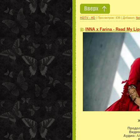
HDTV - HD
| Просмотров: 436 | Добавил:
Ne
INNA x Farina - Read My Lip
Ж
Продол
Видео
Аудио:
AA
Р