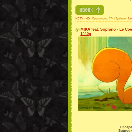
HDTV - HD
| Просмотров: 774 | Добавил:
Ne
MIKA feat. Soprano - Le Coe
1440p
Продол
Видео:
V