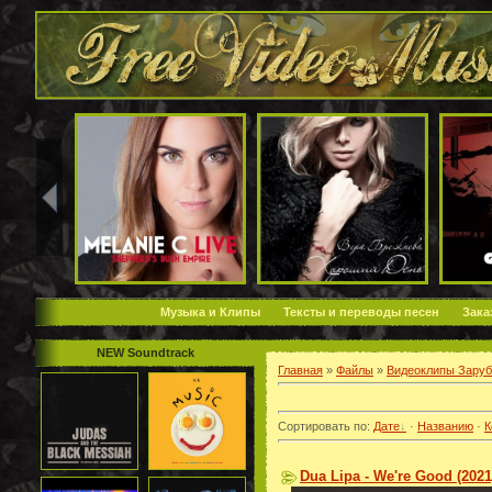
Музыка и Клипы
Тексты и переводы песен
Зака
NEW Soundtrack
Главная
»
Файлы
»
Видеоклипы Зару
Сортировать по
:
Дате
·
Названию
·
К
Dua Lipa - We're Good (202