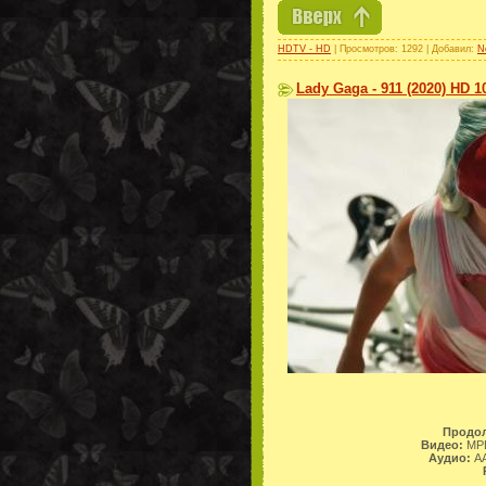
HDTV - HD
| Просмотров: 1292 | Добавил:
N
Lady Gaga - 911 (2020) HD 1
Продол
Видео:
MPE
Аудио:
AA