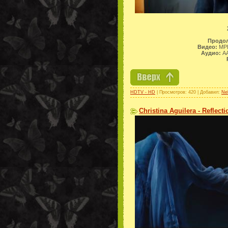
Продол
Видео:
MPE
Аудио:
AA
HDTV - HD
| Просмотров: 420 | Добавил:
Ne
Christina Aguilera - Reflect