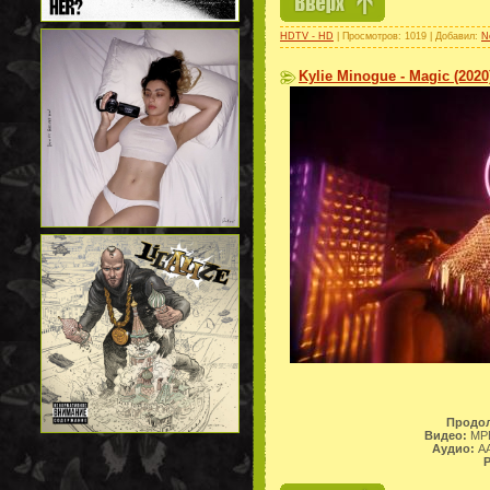
HDTV - HD
| Просмотров: 1019 | Добавил:
N
Kylie Minogue - Magic (202
Продол
Видео:
MPE
Аудио:
AA
Р