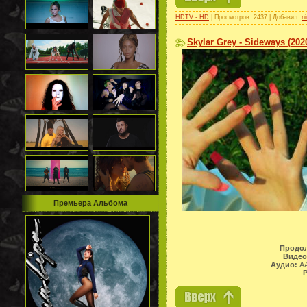
HDTV - HD
| Просмотров: 2437 | Добавил:
n
Skylar Grey - Sideways (202
Премьера Альбома
Продол
Видео
Аудио:
AA
Р