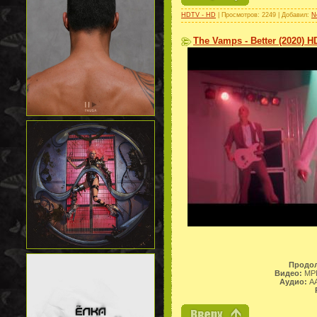
HDTV - HD
| Просмотров: 2249 | Добавил:
N
The Vamps - Better (2020) H
Продол
Видео:
MPE
Аудио:
AA