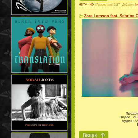
HDTV - HD
| Просмотров: 2117 | Добавил:
N
Zara Larsson feat. Sabrina 
Продол
Видео:
MPE
Аудио:
AA