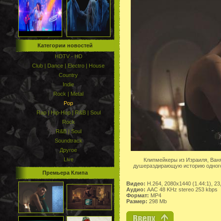
Категории новостей
HDTV - HD
Club | Dance | Electro | House
Country
Indie
Rock | Metal
Pop
Rap | Hip-Hop | R&B | Soul
Rock
R&B | Soul
Soundtrack
Другое
Live
Клипмейкеры из Израиля, Ваня
душераздирающую историю одного 
Премьера Клипа
Видео:
H.264, 2080x1440 (1.44:1), 23
Аудио:
AAC 48 KHz stereo 253 kbps
Формат:
MP4
Размер:
298 Mb