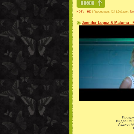
HDTV - HD
| Просмотров: 424 | Добавил:
Ne
Jennifer Lopez & Maluma - P
Продол
Видео:
MPE
Аудио:
AA