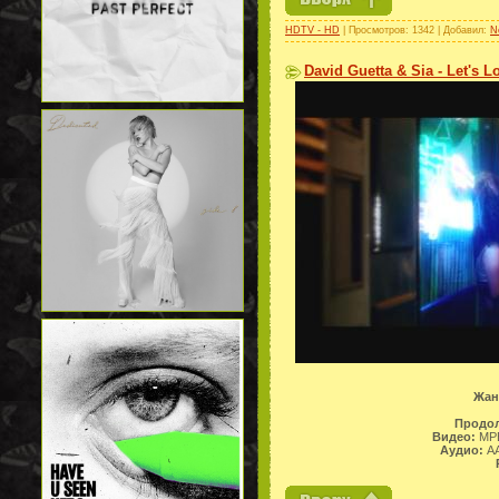
HDTV - HD
| Просмотров: 1342 | Добавил:
N
David Guetta & Sia - Let's L
Жан
Продол
Видео:
MPE
Аудио:
AA