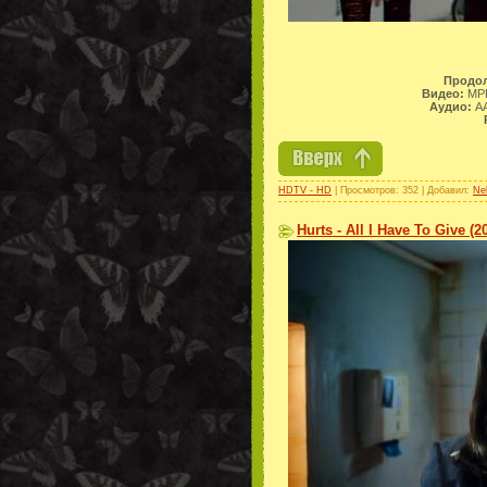
Продол
Видео:
MPE
Аудио:
AA
HDTV - HD
| Просмотров: 352 | Добавил:
Ne
Hurts - All I Have To Give (