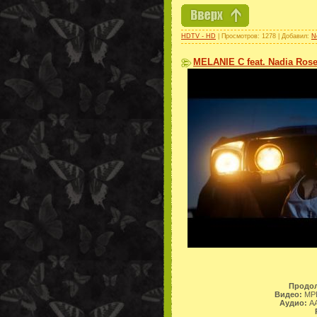
HDTV - HD
| Просмотров: 1278 | Добавил:
N
MELANIE C feat. Nadia Rose 
Продол
Видео:
MPE
Аудио:
AA