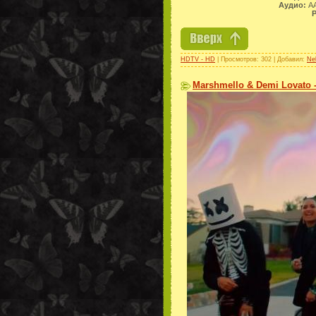
Аудио:
AA
Р
HDTV - HD
| Просмотров: 302 | Добавил:
Ne
Marshmello & Demi Lovato -