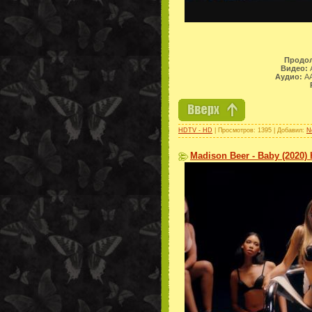
Продол
Видео:
A
Аудио:
AA
HDTV - HD
| Просмотров: 1395 | Добавил:
N
Madison Beer - Baby (2020)