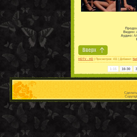
Продо
Видео:
A
Аудио:
AA
HDTV - HD
| Просмотров: 411 | Добавил:
Ne
1-15
16-30
Сделат
Copyrig