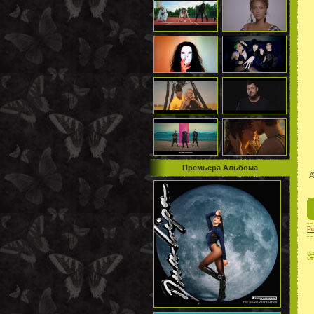
Премьера Альбома
A
P