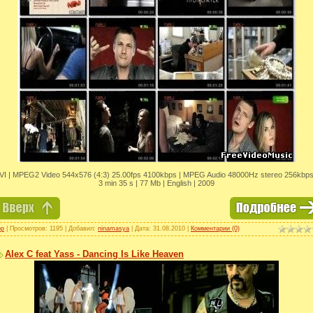
VI | MPEG2 Video 544x576 (4:3) 25.00fps 4100kbps | MPEG Audio 48000Hz stereo 256kbps
3 min 35 s | 77 Mb | English | 2009
op
| Просмотров: 1195 | Добавил:
ninamasya
| Дата:
31.08.2010
|
Комментарии (0)
Alex C feat Yass - Dancing Is Like Heaven