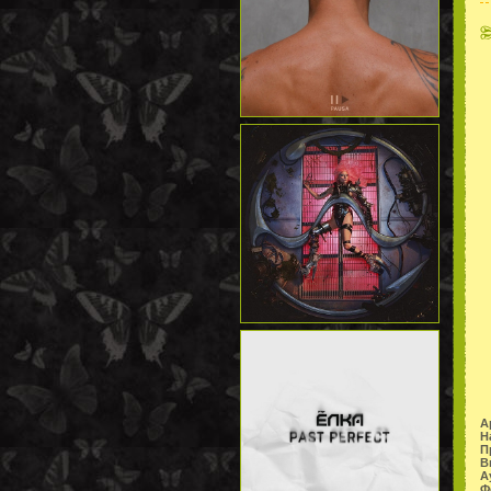
А
Н
П
В
А
Ф