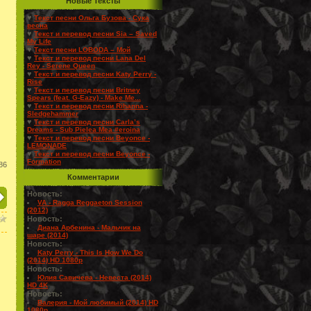
Новые Тексты
♥
Текст песни Ольга Бузова - Сука
весна
♥
Текст и перевод песни Sia – Saved
My Life
♥
Текст песни LOBODA – Мой
♥
Текст и перевод песни Lana Del
Rey - Serene Queen
♥
Текст и перевод песни Katy Perry -
Rise
♥
Текст и перевод песни Britney
Spears (feat. G-Eazy) - Make Me...
♥
Текст и перевод песни Rihanna -
Sledgehammer
♥
Текст и перевод песни Carla’s
Dreams - Sub Pielea Mea #eroina
♥
Текст и перевод песни Beyonce -
LEMONADE
♥
Текст и перевод песни Beyonce -
Formation
86
Комментарии
Новость:
VA - Ragga Reggaeton Session
(2012)
Новость:
Диана Арбенина - Мальчик на
шаре (2014)
Новость:
Katy Perry - This Is How We Do
(2014) HD 1080p
Новость:
Юлия Савичева - Невеста (2014)
HD 4K
Новость:
Валерия - Мой любимый (2014) HD
1080p