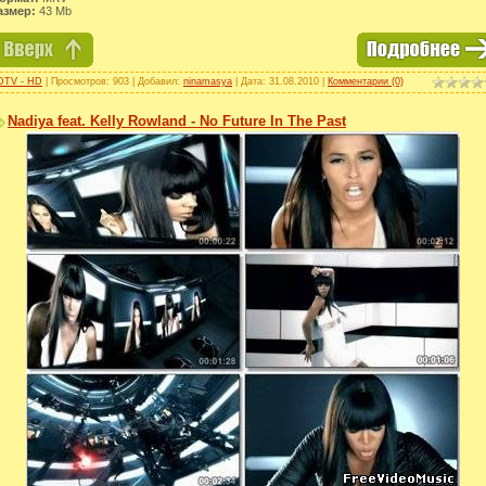
азмер:
43 Mb
DTV - HD
| Просмотров: 903 | Добавил:
ninamasya
| Дата:
31.08.2010
|
Комментарии (0)
Nadiya feat. Kelly Rowland - No Future In The Past