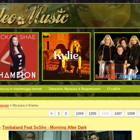
ексты и переводы песен
Заказать Музыку и Видеоклип
О сайте
авная
»
Музыка и Клипы
«
1
2
...
1204
1205
1206
1207
1208
Timbaland Feat SoShy - Morning After Dark