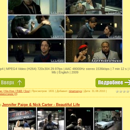
p4 | MPEG4 Video (H264) 720x304 29.97fps | AAC 48000Hz stereo 1536kbps | 7 min 12 s | 
Mb | English | 2009
p | Hip-Hop | R&B | Soul
| Просмотров: 1831 | Добавил:
ninamasya
| Дата:
31.08.2010
|
мментарии (0)
Jennifer Paige & Nick Carter - Beautiful Life