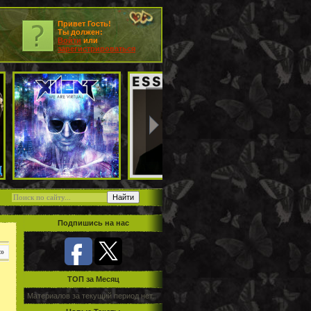
Привет Гость!
Ты должен:
Войти
или
зарегистрироваться
Подпишись на нас
»
TOП за Месяц
Материалов за текущий период нет.