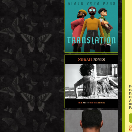
И
Н
П
В
А
Ф
Р
Cl
Ко