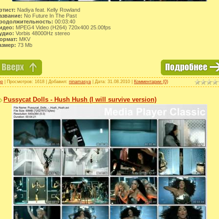
ртист:
Nadiya feat. Kelly Rowland
азвание:
No Future In The Past
родолжительность:
00:03:40
идео:
MPEG4 Video (H264) 720x400 25.00fps
удио:
Vorbis 48000Hz stereo
ормат:
MKV
азмер:
73 Mb
op
| Просмотров: 1618 | Добавил:
ninamasya
| Дата:
31.08.2010
|
Комментарии (0)
Pussycat Dolls - Hush Hush (I will survive version)