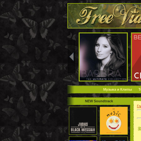
Музыка и Клипы
Т
NEW Soundtrack
Гл