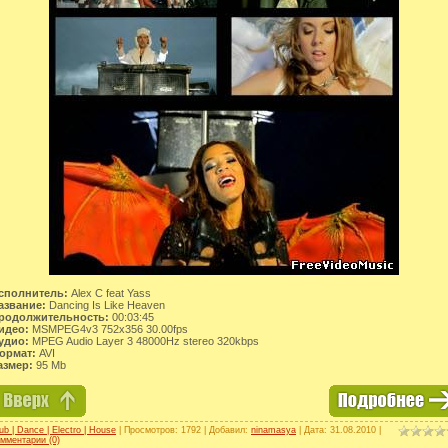
сполнитель:
Alex C feat Yass
азвание:
Dancing Is Like Heaven
родолжительность:
00:03:45
идео:
MSMPEG4v3 752x356 30.00fps
удио:
MPEG Audio Layer 3 48000Hz stereo 320kbps
ормат:
AVI
азмер:
95 Mb
ub | Dance | Electro | House
| Просмотров: 1792 | Добавил:
ninamasya
| Дата:
31.08.2010
|
мментарии (0)