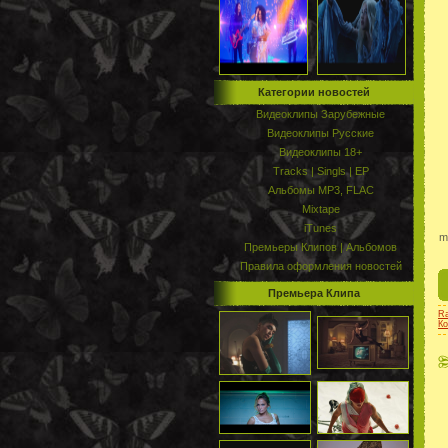
Категории новостей
Видеоклипы Зарубежные
Видеоклипы Русские
Видеоклипы 18+
Tracks | Singls | EP
Альбомы MP3, FLAC
Mixtape
iTunes
m
Премьеры Клипов | Альбомов
Правила оформления новостей
Премьера Клипа
Ra
Ко