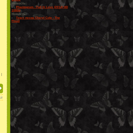
Новость:
Phantogram - Fall In Love (2014) HD
1080p
Новость:
Текст песни Cheryl Cole - The
Flood
 |