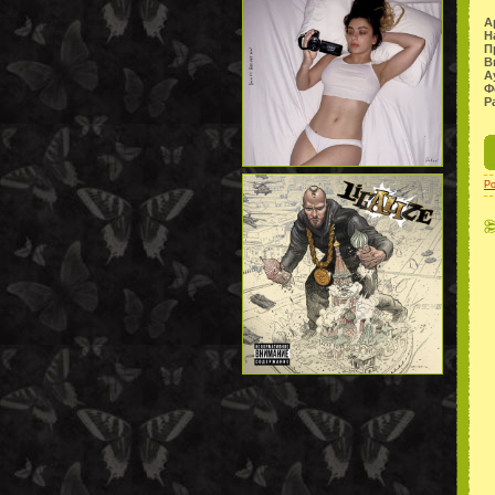
А
Н
П
В
А
Ф
Р
P