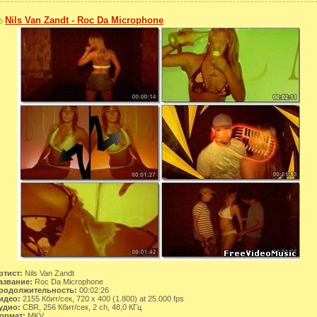
Nils Van Zandt - Roc Da Microphone
ртист:
Nils Van Zandt
азвание:
Roc Da Microphone
родолжительность:
00:02:26
идео:
2155 Кбит/сек, 720 x 400 (1.800) at 25.000 fps
удио:
CBR, 256 Кбит/сек, 2 ch, 48,0 КГц
ормат:
MKV