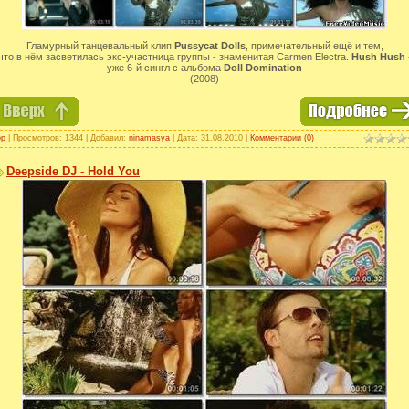
Гламурный танцевальный клип
Pussycat Dolls
, примечательный ещё и тем,
что в нём засветилась экс-участница группы - знаменитая Carmen Electra.
Hush Hush
уже 6-й сингл с альбома
Doll Domination
(2008)
op
| Просмотров: 1344 | Добавил:
ninamasya
| Дата:
31.08.2010
|
Комментарии (0)
Deepside DJ - Hold You