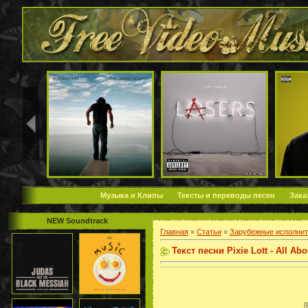
Музыка и Клипы
Тексты и переводы песен
Зака
NEW Soundtrack
Главная
»
Статьи
»
Зарубежные исполнит
Текст песни Pixie Lott - All Ab
[