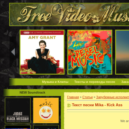
Музыка и Клипы
Тексты и переводы песен
Зака
NEW Soundtrack
Главная
»
Статьи
»
Зарубежные исполнит
Текст песни Mika - Kick Ass
We ar