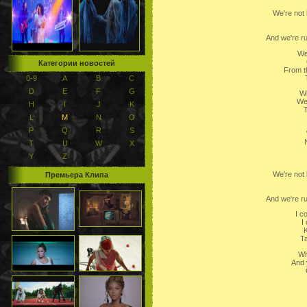
We're not 
And we're ru
We
Категории новостей
From th
0-9
A
B
C
D
E
F
G
Wi
We 
H
I
J
K
T
L
M
N
O
P
Q
R
S
T
U
W
X
Y
Z
We're not 
Премьера Клипа
And we're ru
I c
I
K
T
Wh
And 