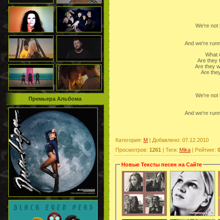
We're not 
And we're runn
What 
Are they 
Are they 
Are they
We're not 
Премьера Альбома
And we're runn
Категория
:
M
|
Добавлено
: 07.12.2010
Просмотров
:
1261
|
Теги
:
Mika
|
Рейтинг
:
0
Новые Тексты песен на Сайте