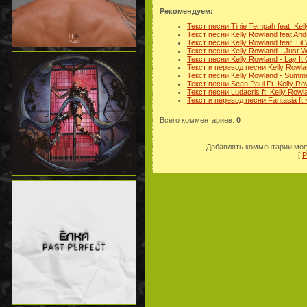
Рекомендуем:
Текст песни Tinie Tempah feat. Kell
Текст песни Kelly Rowland feat And
Текст песни Kelly Rowland feat. Lil
Текст песни Kelly Rowland - Just 
Текст песни Kelly Rowland - Lay It
Текст и перевод песни Kelly Rowla
Текст песни Kelly Rowland - Summ
Текст песни Sean Paul Ft. Kelly R
Текст песни Ludacris ft. Kelly Rowl
Текст и перевод песни Fantasia ft K
Всего комментариев
:
0
Добавлять комментарии могу
[
Р