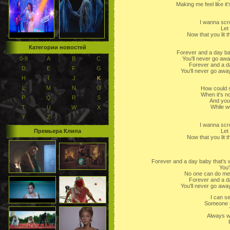
Making me feel like i
I wanna scr
Let 
Now that you lit the
Категории новостей
Forever and a day bab
You'll never go aw
0-9
A
B
C
Forever and a day
D
E
F
G
You'll never go away
H
I
J
K
L
M
N
O
How could 
When it's n
P
Q
R
S
And you
While we
T
U
W
X
Y
Z
I wanna scr
Let 
Премьера Клипа
Now that you lit the
Forever and a day baby that's 
You'
No one can do me 
Forever and a day
You'll never go away
I can se
Someone sp
Always w