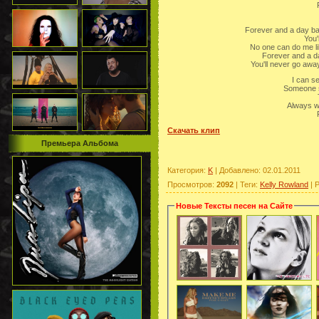
Forever and a day bab
You'
No one can do me l
Forever and a day
You'll never go away
I can se
Someone sp
Always w
Скачать клип
Премьера Альбома
Категория
:
K
|
Добавлено
: 02.01.2011
Просмотров
:
2092
|
Теги
:
Kelly Rowland
|
Р
Новые Тексты песен на Сайте