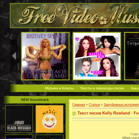
Музыка и Клипы
Тексты и переводы песен
Зака
NEW Soundtrack
Главная
»
Статьи
»
Зарубежные исполнит
Текст песни Kelly Rowland - Fo
I can
When you'r