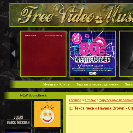
Музыка и Клипы
Тексты и переводы песен
Зака
NEW Soundtrack
Главная
»
Статьи
»
Зарубежные исполнит
Текст песни Havana Brown - Cit
In