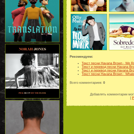
Рекомендуем:
Текст песни Havana Brown - We Ru
Текст и перевод песни Havana Brow
Текст и перевод песни Havana Brow
Текст песни Havana Brown - What
Всего комментариев
:
0
Добавлять комментарии могу
[
Р