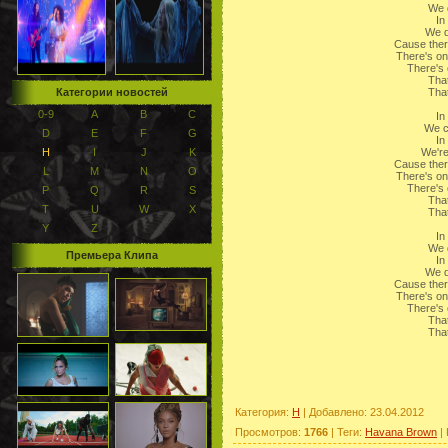
We d
In
We d
Cause ther
There's on
There's
That
Категории новостей
That
0-9
A
B
C
In
We c
D
E
F
G
In
H
I
J
K
We're
Cause ther
L
M
N
O
There's on
There's
P
Q
R
S
That
T
U
W
X
That
Y
Z
In
We d
Премьера Клипа
In
We d
Cause ther
There's on
There's
That
That
Категория
:
H
|
Добавлено
: 23.04.2012
Просмотров
:
1766
|
Теги
:
Havana Brown
|