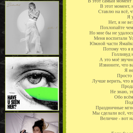
В этот самый момент
В этот момент,
Ставлю на всё, ч
Я 
Нет, я не в
Похлопайте чем
Но мне бы не удалось
Меня воспитали You
Южной части Ямай
Потому что я в
Голливуд 
А это моё звучн
Извините, что ва
Я не
Просто 
Лучше верить, что в
Прода
Не знаю, э
Обо всём
Под
Праздничные мгно
Мы сделали всё, чт
Величие - вот н