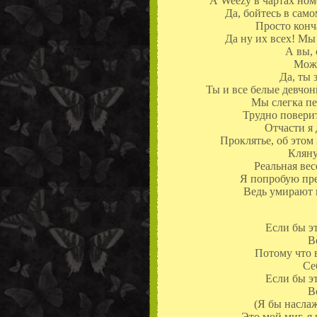
А Weezy в чартах ном
Да, бойтесь в само
Просто конч
Да ну их всех! Мы 
А вы,
Може
Да, ты 
Ты и все белые девчо
Мы слегка пе
Трудно поверит
Отчасти я 
Проклятье, об этом
Кляну
Реальная вес
Я попробую пре
Ведь умирают 
Если бы э
В
Потому что 
Се
Если бы э
В
(Я бы наслаж
Это мой миг, я