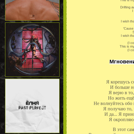
This is my
Drifting 
I
I wish th
'Cause 
S
I wish th
(I c
This is my
(I c
Мгновен
Я корешусь со
И больше н
Я верю в то,
Но жить ещё 
Не волнуйтесь обо 
Я получаю то, 
И да... Я прин
Я окропляю 
В этот са