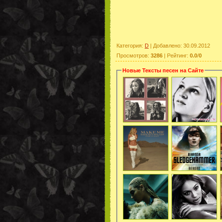
Категория
:
D
|
Добавлено
: 30.09.2012
Просмотров
:
3286
|
Рейтинг
:
0.0
/
0
Новые Тексты песен на Сайте