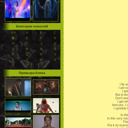
Категории новостей
0-9
A
B
C
D
E
F
G
H
I
J
K
L
M
N
O
P
Q
R
S
T
U
W
X
Y
Z
Премьера Клипа
I fly 
I am no
I be
But to li
Don't wo
I get wh
And yes, I c
I sprinkle
In th
In this very mo
Thi
Put it on everyth