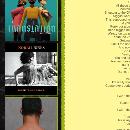
D
All these 
Shoutou
Shoutout to the 
Niggas wann
This supposed to 
A you
Forty got a bu
These niggas be 
Weezy on top an
Yeah, be ve
Getting
Fuck it me and 
And now
Can c
Yeah,
You and all
Are we drinkin
I can't
I'm p
Damn, th
As 
I'm really tr
'Cause everybody 
I wish th
'Cause 
S
I wish th
(I c
This is my
(I c