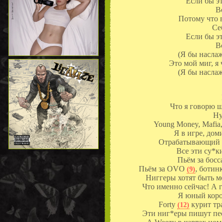
Если бы э
В
Потому что 
Се
Если бы э
В
(Я бы наслаж
Это мой миг, я
(Я бы наслаж
Что я говорю 
Ну
Young Money, Mafia,
Я в игре, дом
Отрабатывающий 
Все эти су*ки
Пьём за бос
Пьём за OVO
, боти
(9)
Ниггеры хотят быть м
Что именно сейчас! А 
Я юный коро
Forty
курит тра
(12)
Эти ниг*еры пишут песн