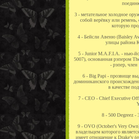
поедин
3 - метательное холодное ору
собой верёвку или ремень, 
которую про
4 - Бейсли Авеню (Baisley A
улицы района К
5 - Junior M.A.F.I.A. - нью-
5007), основанная рэпером The 
- рэпер, член
6 - Big Papi - прозвище 
доминиканского происхождени
в качестве по
7 - CEO - Chief Executive Of
Y
8 - 500 Degreez -
9 - OVO (October's Very Own
владельцем которого является
имеет отношение к Drake'у (