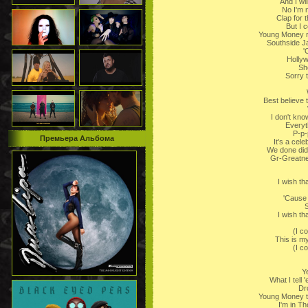
And I wil
No I'm 
Clap for
But I c
Young Money ra
Southside J
'
Hollyw
Sh
Sorry 
Best believe
I don't kno
Everyt
P-p-
Премьера Альбома
It's a cel
We done did 
Gr-Greatnes
I wish th
'Cause 
S
I wish th
(I c
This is my
(I c
Y
What I tell
Dr
Young Money th
I'm in T