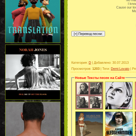
No mat
I kno
Cause our lo
Ma
Категория
:
D
|
Добавлено
: 30.07.2013
Просмотров
:
1203
|
Теги
:
Demi Lovato
|
Ре
Новые Тексты песен на Сайте