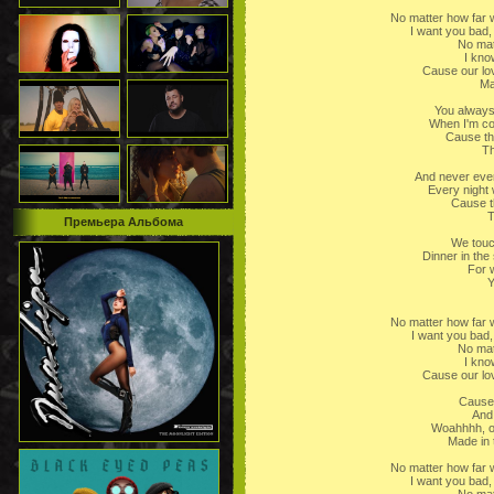
No matter how far w
I want you bad,
No mat
I kno
Cause our lo
Ma
You always 
When I'm col
Cause tha
Th
And never ever 
Every night 
Cause th
T
Премьера Альбома
We touc
Dinner in the 
For w
Y
No matter how far w
I want you bad,
No mat
I kno
Cause our lo
Cause 
And 
Woahhhh, o
Made in 
No matter how far w
I want you bad,