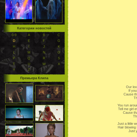
Категории новостей
0-9
A
B
C
D
E
F
G
H
I
J
K
L
M
N
O
P
Q
R
S
T
U
W
X
Y
Z
Премьера Клипа
Our lov
If you 
Cause tha
Th
You run arou
Tell me girl
Cause tha
Th
Just a little 
Hair blowing 
Just y