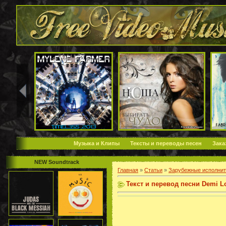
Музыка и Клипы
Тексты и переводы песен
Зака
NEW Soundtrack
Главная
»
Статьи
»
Зарубежные исполнит
Текст и перевод песни Demi Lo