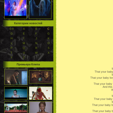
Категории новостей
0-9
A
B
C
D
E
F
G
H
I
J
K
L
M
N
O
P
Q
R
S
T
U
W
X
Y
Z
Премьера Клипа
That your baby
That your baby bo
That your baby
And this
W
That your baby b
That your baby b
That your baby 