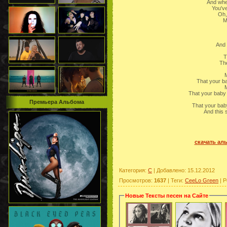
And when
You've
Oh,
M
And 
T
The
That your ba
That your baby 
Премьера Альбома
That your bab
And this 
скачать ал
Категория
:
C
|
Добавлено
: 15.12.2012
Просмотров
:
1637
|
Теги
:
CeeLo Green
|
Р
Новые Тексты песен на Сайте