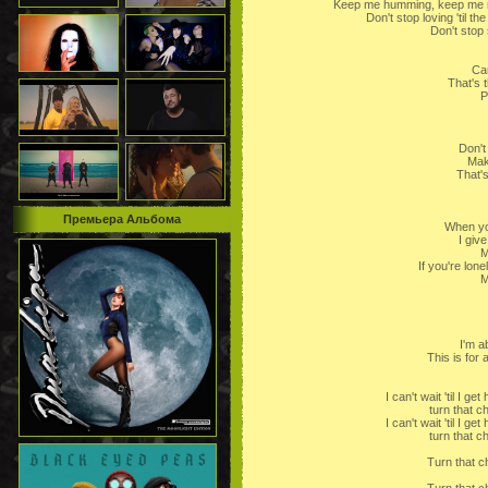
Keep me humming, keep me 
Don't stop loving 'til th
Don't stop
Can
That's 
P
Don't
Mak
That's
Премьера Альбома
When you
I give
M
If you're lonel
M
I'm ab
This is for
I can't wait 'til I g
turn that c
I can't wait 'til I g
turn that c
Turn that ch