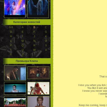
Категории новостей
0-9
A
B
C
D
E
F
G
H
I
J
K
L
M
N
O
P
Q
R
S
T
U
W
X
Y
Z
Премьера Клипа
That s
I kiss you when you lick 
You like it wet an
I know you never wast
I wonde
M
Keep me coming, keep m