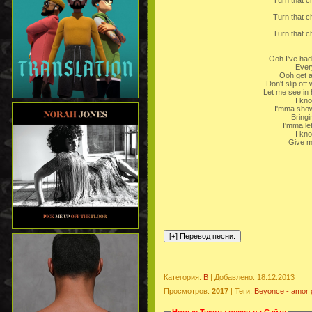
Turn that ch
Turn that ch
Turn that ch
Ooh I've had
Ever
Ooh get a
Don't slip off 
Let me see in h
I kn
I'mma show
Bringi
I'mma le
I kn
Give m
Категория
:
B
|
Добавлено
: 18.12.2013
Просмотров
:
2017
|
Теги
:
Beyonce - amor 