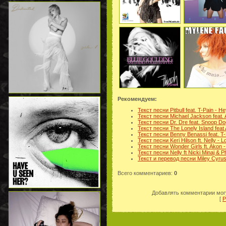
Рекомендуем:
Текст песни Pitbull fеаt. T-Pain - H
Текст песни Michael Jackson feat.
Текст песни Dr. Dre feat. Snoop D
Текст песни The Lonely Island feat 
Текст песни Benny Benassi feat. T-
Текст песни Keri Hilson ft. Nelly - L
Текст песни Wonder Girls ft. Akon 
Текст песни Nelly ft Nicki Minaj & P
Текст и перевод песни Miley Cyrus f
Всего комментариев
:
0
Добавлять комментарии могу
[
Р