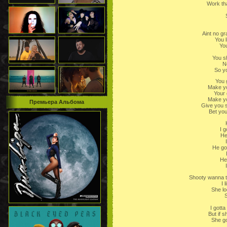
Work tha
Aint no gr
You l
You
You s
N
So y
You 
Make yo
Your
Make yo
Премьера Альбома
Give you s
Bet you
I g
He
He go
He 
Shooty wanna t
I 
She lo
S
I gott
But if 
She go