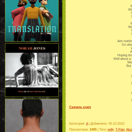
M
Wo
M
Wo
Aint nothi
Go ahea
W
A
Hoping tha
Well about a
Wel
But 
Скачать клип
Категория
:
A
|
Добавлено
: 30.10.2010
Просмотров
:
2485
|
Теги
:
nelly
,
T-Pain
,
Ako