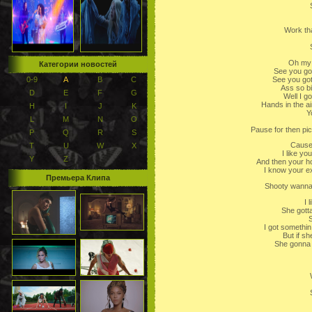
Work tha
Oh my 
Категории новостей
See you go
See you go
0-9
A
B
C
Ass so bi
D
E
F
G
Well I g
Hands in the ai
H
I
J
K
Y
L
M
N
O
Pause for then pi
P
Q
R
S
Cause
T
U
W
X
I like yo
Y
Z
And then your h
I know your e
Премьера Клипа
Shooty wanna
I 
She gotta
S
I got somethi
But if s
She gonna 