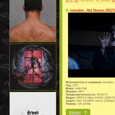
HDTV - HD
| Просмотров: 786 | Добавил:
Ne
ionnalee - Not Human (2017
Исполнитель и название:
ionnalee 
Год:
2017
Жанр:
Indie Pop
Формат:
MP4
Продолжительность:
00:06:07
Видео:
MPEG4 Video (H264) 1920x1
Аудио:
AAC 44100Hz stereo 125kbps
Размер:
105.29 Mb