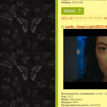
Размер:
48.54 Mb
HDTV - HD
| Просмотров: 509 | Добавил:
Ne
Lorde - Green Light (2017) 
Исполнитель и название:
Lorde - G
Год:
2017
Жанр:
Alternative
Формат:
MP4
Продолжительность:
00:04:03