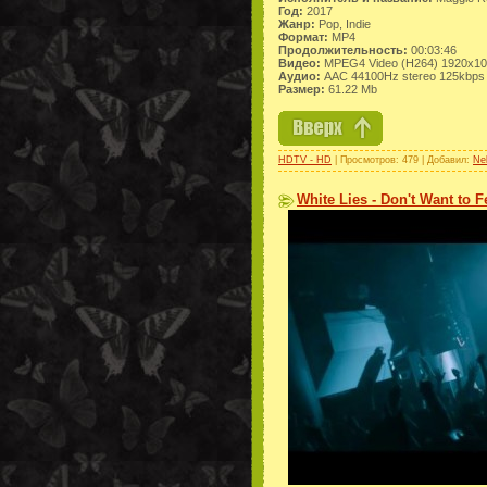
Год:
2017
Жанр:
Pop, Indie
Формат:
MP4
Продолжительность:
00:03:46
Видео:
MPEG4 Video (H264) 1920x10
Аудио:
AAC 44100Hz stereo 125kbps
Размер:
61.22 Mb
HDTV - HD
| Просмотров: 479 | Добавил:
Ne
White Lies - Don't Want to Fe