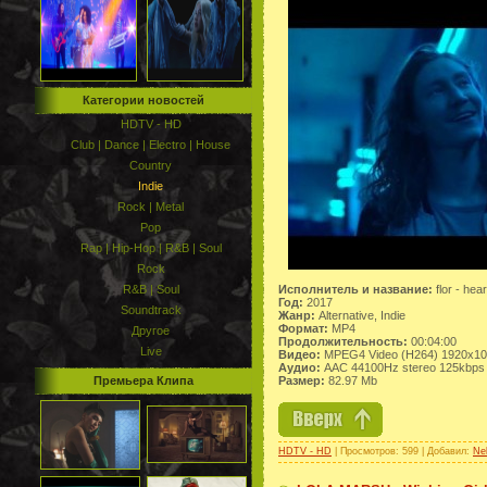
Категории новостей
HDTV - HD
Club | Dance | Electro | House
Country
Indie
Rock | Metal
Pop
Rap | Hip-Hop | R&B | Soul
Rock
Исполнитель и название:
flor - hear
R&B | Soul
Год:
2017
Soundtrack
Жанр:
Alternative, Indie
Формат:
MP4
Другое
Продолжительность:
00:04:00
Live
Видео:
MPEG4 Video (H264) 1920x1
Аудио:
AAC 44100Hz stereo 125kbps
Размер:
82.97 Mb
Премьера Клипа
HDTV - HD
| Просмотров: 599 | Добавил:
Ne