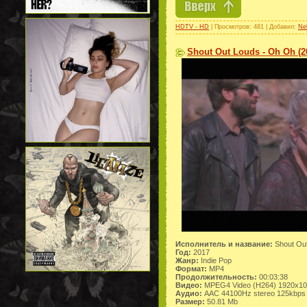
HDTV - HD
| Просмотров: 481 | Добавил:
Ne
Shout Out Louds - Oh Oh (2
Исполнитель и название:
Shout Ou
Год:
2017
Жанр:
Indie Pop
Формат:
MP4
Продолжительность:
00:03:38
Видео:
MPEG4 Video (H264) 1920x1
Аудио:
AAC 44100Hz stereo 125kbps
Размер:
50.81 Mb