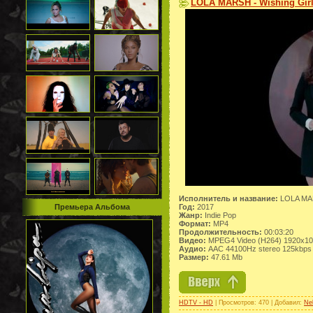
LOLA MARSH - Wishing Girl
Исполнитель и название:
LOLA MAR
Год:
2017
Премьера Альбома
Жанр:
Indie Pop
Формат:
MP4
Продолжительность:
00:03:20
Видео:
MPEG4 Video (H264) 1920x1
Аудио:
AAC 44100Hz stereo 125kbps
Размер:
47.61 Mb
HDTV - HD
| Просмотров: 470 | Добавил:
Ne