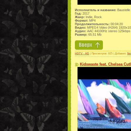
Исполнитель и название:
Baustelle
Год:
2017
Жанр:
Indie, Rock
Формат:
MP4
Продолжительность:
00:04:20
Видео:
MPEG4 Video (H264) 1920x10
Аудио:
AAC 44100Hz stereo 125kbps
Размер:
65.51 Mb
HDTV - HD
| Просмотров: 825 | Добавил:
Ne
Kidswaste feat. Chelsea Cut