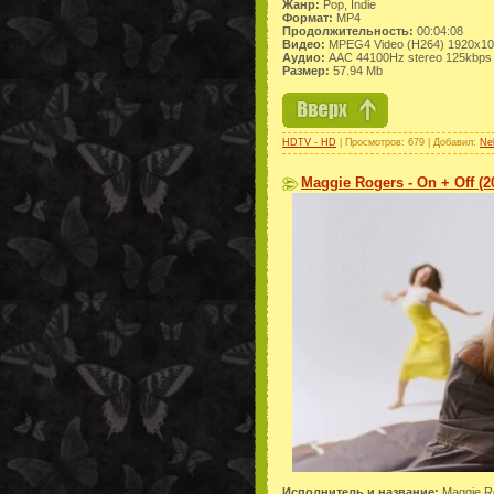
Жанр:
Pop, Indie
Формат:
MP4
Продолжительность:
00:04:08
Видео:
MPEG4 Video (H264) 1920x10
Аудио:
AAC 44100Hz stereo 125kbps
Размер:
57.94 Mb
HDTV - HD
| Просмотров: 679 | Добавил:
Ne
Maggie Rogers - On + Off (2
Исполнитель и название:
Maggie Ro