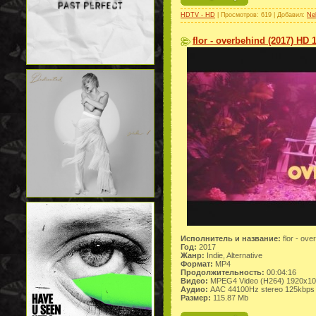
HDTV - HD
| Просмотров: 619 | Добавил:
Ne
flor - overbehind (2017) HD 
Исполнитель и название:
flor - ove
Год:
2017
Жанр:
Indie, Alternative
Формат:
MP4
Продолжительность:
00:04:16
Видео:
MPEG4 Video (H264) 1920x1
Аудио:
AAC 44100Hz stereo 125kbps
Размер:
115.87 Mb