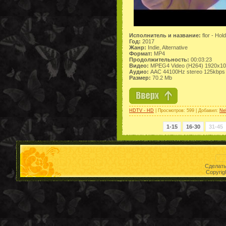
Исполнитель и название:
flor - Hol
Год:
2017
Жанр:
Indie, Alternative
Формат:
MP4
Продолжительность:
00:03:23
Видео:
MPEG4 Video (H264) 1920x10
Аудио:
AAC 44100Hz stereo 125kbps
Размер:
70.2 Mb
HDTV - HD
| Просмотров: 599 | Добавил:
Ne
1-15
16-30
31-45
Сделат
Copyrig