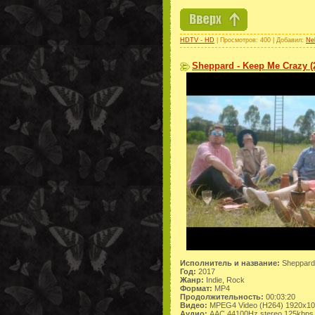
HDTV - HD
| Просмотров: 400 | Добавил:
Ne
Sheppard - Keep Me Crazy (
Исполнитель и название:
Sheppard
Год:
2017
Жанр:
Indie, Rock
Формат:
MP4
Продолжительность:
00:03:20
Видео:
MPEG4 Video (H264) 1920x1
Аудио:
AAC 44100Hz stereo 125kbps