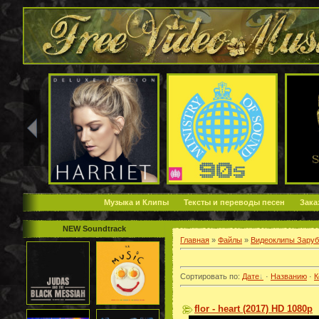
Музыка и Клипы
Тексты и переводы песен
Зака
NEW Soundtrack
Главная
»
Файлы
»
Видеоклипы Зару
Сортировать по
:
Дате
·
Названию
·
К
flor - heart (2017) HD 1080p