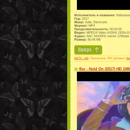
Исполнитель и название:
Kidswaste
Год:
2017
Жанр:
Indie, Electronic
Формат:
MP4
Продолжительность:
00:04:55
Видео:
MPEG4 Video (H264) 1920x10
Аудио:
AAC 44100Hz stereo 125kbps
Размер:
90.46 Mb
HDTV - HD
| Просмотров: 639 | Добавил:
Ne
flor - Hold On (2017) HD 108