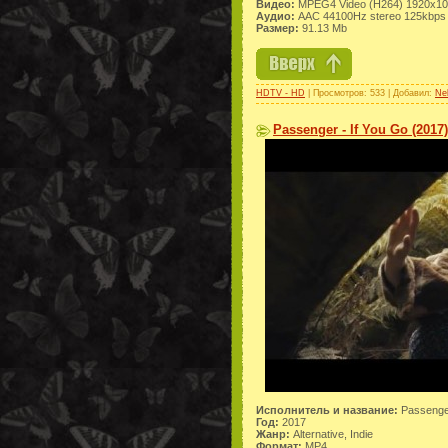
Видео:
MPEG4 Video (H264) 1920x10
Аудио:
AAC 44100Hz stereo 125kbps
Размер:
91.13 Mb
HDTV - HD
| Просмотров: 533 | Добавил:
Ne
Passenger - If You Go (2017
Исполнитель и название:
Passenger
Год:
2017
Жанр:
Alternative, Indie
Формат:
MP4