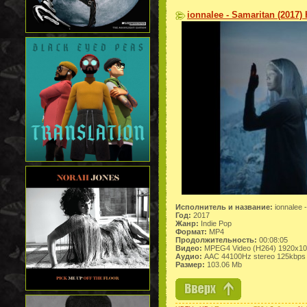
ionnalee - Samaritan (2017)
Исполнитель и название:
ionnalee 
Год:
2017
Жанр:
Indie Pop
Формат:
MP4
Продолжительность:
00:08:05
Видео:
MPEG4 Video (H264) 1920x1
Аудио:
AAC 44100Hz stereo 125kbps
Размер:
103.06 Mb