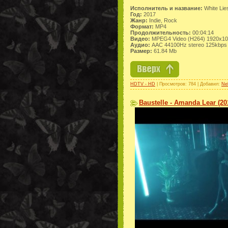
Исполнитель и название:
White Lies
Год:
2017
Жанр:
Indie, Rock
Формат:
MP4
Продолжительность:
00:04:14
Видео:
MPEG4 Video (H264) 1920x10
Аудио:
AAC 44100Hz stereo 125kbps
Размер:
61.84 Mb
HDTV - HD
| Просмотров: 784 | Добавил:
Ne
Baustelle - Amanda Lear (2