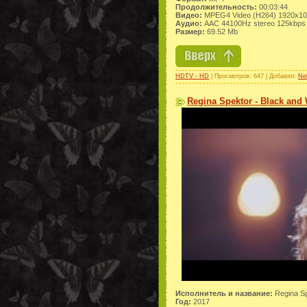
Продолжительность:
00:03:44
Видео:
MPEG4 Video (H264) 1920x10
Аудио:
AAC 44100Hz stereo 125kbps
Размер:
69.52 Mb
HDTV - HD
| Просмотров: 647 | Добавил:
Ne
Regina Spektor - Black and 
Исполнитель и название:
Regina Sp
Год:
2017