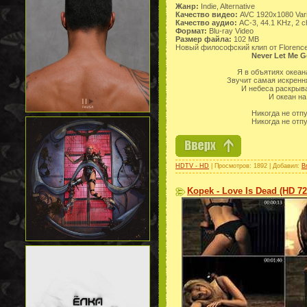
Жанр:
Indie, Alternative
Качество видео:
AVC 1920x1080 Vari
Качество аудио:
AC-3, 44.1 KHz, 2 c
Формат:
Blu-ray Video
Размер файла:
102 MB
Новый философский клип от Florence
Never Let Me G
Я в объятиях океан
Звучит самая искрення
И небеса раскрыв
И океан на
Никогда не отпу
Никогда не отпу
HDTV - HD
| Просмотров: 1892 | Добавил:
B
Kopek - Love Is Dead (HD 72