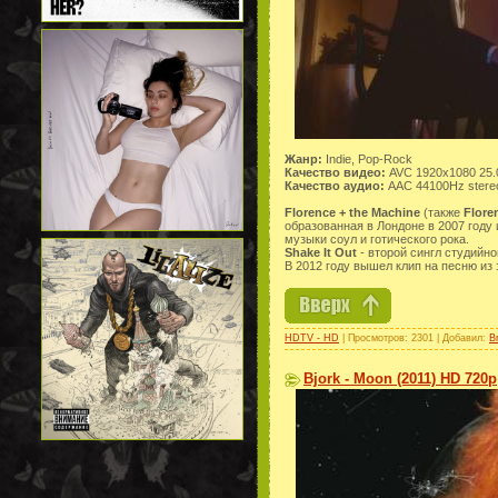
Жанр:
Indie, Pop-Rock
Качество видео:
AVC 1920x1080 25.
Качество аудио:
AAC 44100Hz stere
Florence + the Machine
(также
Flore
образованная в Лондоне в 2007 году
музыки соул и готического рока.
Shake It Out
- второй сингл студийн
В 2012 году вышел клип на песню из
HDTV - HD
| Просмотров: 2301 | Добавил:
B
Bjork - Moon (2011) HD 720p