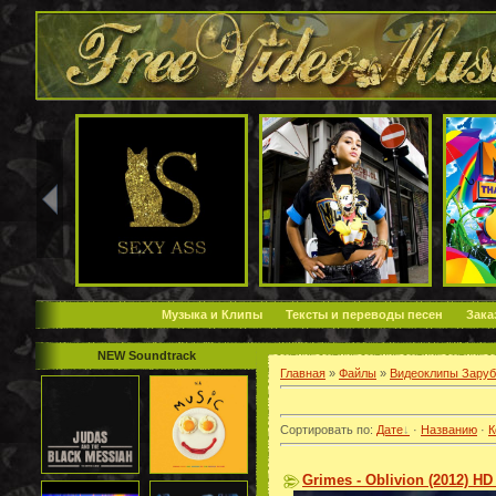
Музыка и Клипы
Тексты и переводы песен
Зака
NEW Soundtrack
Главная
»
Файлы
»
Видеоклипы Зару
Сортировать по
:
Дате
·
Названию
·
К
Grimes - Oblivion (2012) HD