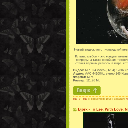
Новый видеоклип от исландской пе
Кстати, альбом - это концептуальн
природы, а также новейших технол
станет первым релизом в мире, кот
Видео:
MPEG4 Video (H264) 1280x720
Аудио:
AAC 44100Hz stereo 148 Kbp
Формат:
MP4
Размер:
111.26 Mb
HDTV - HD
| Просмотров: 1606 | Добавил:
n
Björk - To Lee, With Love, N