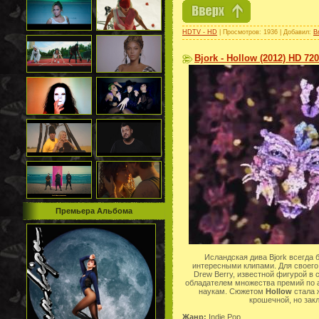
HDTV - HD
| Просмотров: 1936 | Добавил:
B
Bjork - Hollow (2012) HD 72
Премьера Альбома
Исландская дива Bjork всегда
интересными клипами. Для своего
Drew Berry, известной фигурой в
обладателем множества премий по
наукам. Сюжетом
Hollow
стала ж
крошечной, но зак
Жанр:
Indie Pop