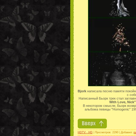
Bjork
написала песню памяти покойн
с соб
Написанный Бьорк трек стал загла
With Love, Nick"
В некотором смысле, Бьорк возвр
альбома певицы "Homogenic" 1997 
HDTV - HD
| Просмотров: 2290 | Добавил:
n