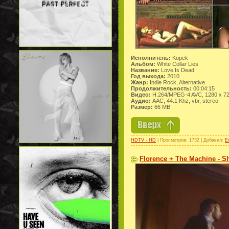
Исполнитель:
Kopek
Альбом:
White Collar Lies
Название:
Love Is Dead
Год выхода:
2010
Жанр:
Indie Rock, Alternative
Продолжительность:
00:04:15
Видео:
H.264/MPEG-4 AVC, 1280 x 7
Аудио:
AAC, 44.1 Khz, vbr, stereo
Размер:
66 MB
HDTV - HD
| Просмотров: 1732 | Добавил:
Ev
Florence + The Machine - Sh