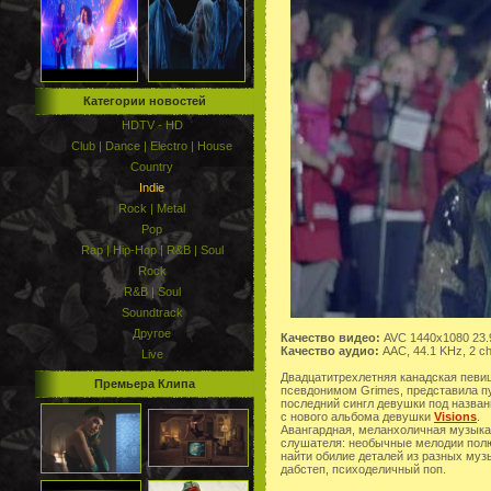
Категории новостей
HDTV - HD
Club | Dance | Electro | House
Country
Indie
Rock | Metal
Pop
Rap | Hip-Hop | R&B | Soul
Rock
R&B | Soul
Soundtrack
Другое
Качество видео:
AVC 1440x1080 23.
Качество аудио:
AAC, 44.1 KHz, 2 c
Live
Двадцатитрехлетняя канадская певица
Премьера Клипа
псевдонимом Grimes, представила пу
последний сингл девушки под назван
с нового альбома девушки
Visions
.
Авангардная, меланхоличная музыка
слушателя: необычные мелодии пол
найти обилие деталей из разных муз
дабстеп, психоделичный поп.