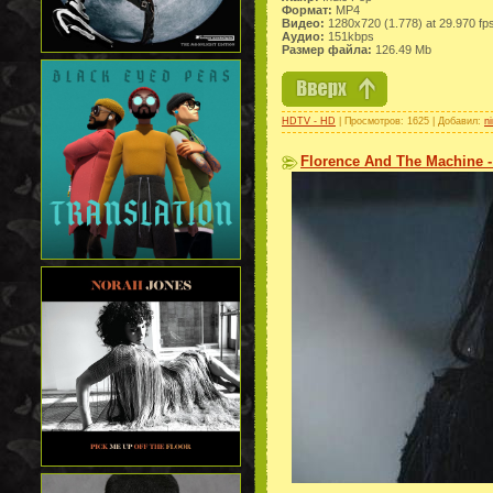
Формат:
MP4
Видео:
1280x720 (1.778) at 29.970 fp
Аудио:
151kbps
Размер файла:
126.49 Mb
HDTV - HD
| Просмотров: 1625 | Добавил:
n
Florence And The Machine -