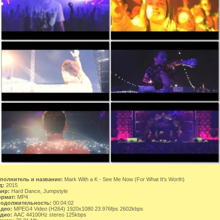
полнитель и название:
Mark With a K - See Me Now (For What It's Worth)
д:
2015
нр:
Hard Dance, Jumpstyle
рмат:
MP4
одолжительность:
00:04:02
део:
MPEG4 Video (H264) 1920x1080 23.976fps 2602kbps
дио:
AAC 44100Hz stereo 125kbps