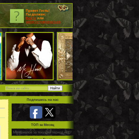
Привет Гость!
Ты должен:
Войти
или
зарегистрироваться
Подпишись на нас
TOП за Месяц
Материалов за текущий период нет.