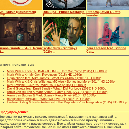
Sia - Music (Soundtrack)
Dua Lipa - Future Nostalgia:
Rita Ora, David Guetta,
2021
T...
Imanbe...
Ariana Grande - 34+35 Remix
Skylar Grey - Sideways
Zara Larsson feat. Sabrina
f...
(2020) ...
Car...
м могут понравиться:
Mark With a K feat. RUNAGROUND - Here We Come (2015) HD 1080p
Mark With a K - My Own Revolution (2015) HD 1080p
Orjan Nilsen feat. Mike James - What It's All About (2015) HD 1080p
Mark With a K & Chris Willis feat MC Alee - Something More (2014) HD 1080p
Avril Lavigne - Give You What You Like (2015) HD 1080p
David Guetta feat. Emeli Sandé - What I Did For Love (2015) HD 1080p
Armin van Buuren & Mark Sixma - Panta Rhei (ASOT) (2015) HD 1080p
Armin van Buuren & Mark Sixma - Panta Rhei (2015) HD 1080p
Bassjackers, Afrojack - What We Live For (2015) HD 1080p
Lindsey Stirling & Josh Groban with The Muppets - Pure Imagination (2015) HD 1080p
Предупреждение!
Все ссылки на музыку (видео, программы), размещенные на нашем сайте,
представлены исключительно для ознакомительного прослушивания и
расположены не на нашем сервере. Все файлы лежат на сторонних серверах, к
которым сайт FreeVideoMusic.3dn.ru не имеет никакого отношения. Наш сайт