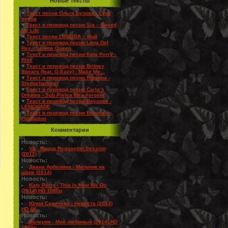
Новые Тексты
♥
Текст песни Ольга Бузова - Сука
весна
♥
Текст и перевод песни Sia – Saved
My Life
♥
Текст песни LOBODA – Мой
♥
Текст и перевод песни Lana Del
Rey - Serene Queen
♥
Текст и перевод песни Katy Perry -
Rise
♥
Текст и перевод песни Britney
Spears (feat. G-Eazy) - Make Me...
♥
Текст и перевод песни Rihanna -
Sledgehammer
♥
Текст и перевод песни Carla’s
Dreams - Sub Pielea Mea #eroina
♥
Текст и перевод песни Beyonce -
LEMONADE
♥
Текст и перевод песни Beyonce -
Formation
Комментарии
Новость:
VA - Ragga Reggaeton Session
(2012)
Новость:
Диана Арбенина - Мальчик на
шаре (2014)
Новость:
Katy Perry - This Is How We Do
(2014) HD 1080p
Новость:
Юлия Савичева - Невеста (2014)
HD 4K
Новость:
Валерия - Мой любимый (2014) HD
1080p