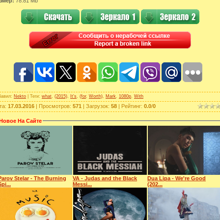
змер:
78.81 Mb
бавил
:
Nekto
|
Теги
:
what
,
(2015)
,
It's
,
(for
,
Worth)
,
Mark
,
1080p
,
With
та
:
17.03.2016
|
Просмотров
:
571
|
Загрузок
:
58
|
Рейтинг
:
0.0
/
0
Новое На Сайте
Parov Stelar - The Burning
VA - Judas and the Black
Dua Lipa - We're Good
Spi...
Messi...
(202...