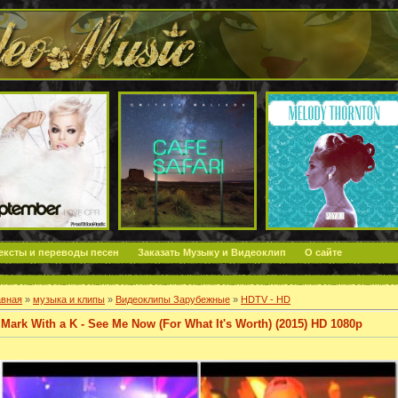
ексты и переводы песен
Заказать Музыку и Видеоклип
О сайте
авная
»
музыка и клипы
»
Видеоклипы Зарубежные
»
HDTV - HD
Mark With a K - See Me Now (For What It's Worth) (2015) HD 1080p