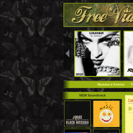
Музыка и Клипы
Т
NEW Soundtrack
Гл