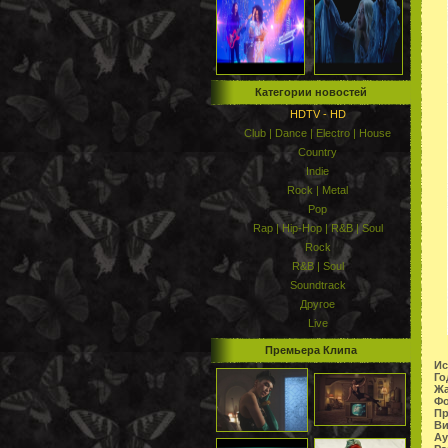
Категории новостей
HDTV - HD
Club | Dance | Electro | House
Country
Indie
Rock | Metal
Pop
Rap | Hip-Hop | R&B | Soul
Rock
R&B | Soul
Soundtrack
Другое
Live
Премьера Клипа
Ис
Го
Жа
Фо
Пр
Ви
Ау