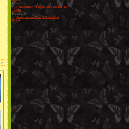
Новость:
Phantogram - Fall In Love (2014) HD
1080p
Новость:
Текст песни Cheryl Cole - The
Flood