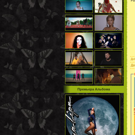
Ра
До
Да
Премьера Альбома