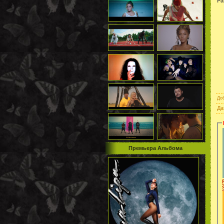
Ра
До
Да
Премьера Альбома