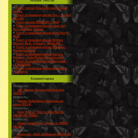
Новые Тексты
♥
Текст песни Ольга Бузова - Сука
весна
♥
Текст и перевод песни Sia – Saved
My Life
♥
Текст песни LOBODA – Мой
♥
Текст и перевод песни Lana Del
Rey - Serene Queen
♥
Текст и перевод песни Katy Perry -
Rise
♥
Текст и перевод песни Britney
Spears (feat. G-Eazy) - Make Me...
♥
Текст и перевод песни Rihanna -
Sledgehammer
♥
Текст и перевод песни Carla’s
Dreams - Sub Pielea Mea #eroina
♥
Текст и перевод песни Beyonce -
LEMONADE
♥
Текст и перевод песни Beyonce -
Formation
Комментарии
Новость:
VA - Ragga Reggaeton Session
(2012)
Новость:
Диана Арбенина - Мальчик на
шаре (2014)
Новость:
Katy Perry - This Is How We Do
(2014) HD 1080p
Новость:
Юлия Савичева - Невеста (2014)
HD 4K
Новость:
Валерия - Мой любимый (2014) HD
1080p