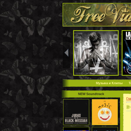
Музыка и Клипы
Т
NEW Soundtrack
Гл