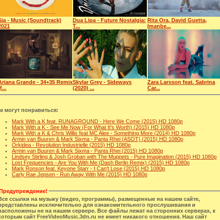
Sia - Music (Soundtrack)
Dua Lipa - Future Nostalgia:
Rita Ora, David Guetta,
2021
T...
Imanbe...
Ariana Grande - 34+35 Remix
Skylar Grey - Sideways
Zara Larsson feat. Sabrina
f...
(2020) ...
Car...
м могут понравиться:
Mark With a K feat. RUNAGROUND - Here We Come (2015) HD 1080p
Mark With a K - See Me Now (For What It's Worth) (2015) HD 1080p
Mark With a K & Chris Willis feat MC Alee - Something More (2014) HD 1080p
Armin van Buuren & Mark Sixma - Panta Rhei (ASOT) (2015) HD 1080p
Orkidea - Revolution Industrielle (2015) HD 1080p
Armin van Buuren & Mark Sixma - Panta Rhei (2015) HD 1080p
Lindsey Stirling & Josh Groban with The Muppets - Pure Imagination (2015) HD 1080p
Lost Frequencies - Are You With Me (Dash Berlin Remix) (2015) HD 1080p
Mark Ronson feat. Keyone Starr - I Can't Lose (2015) HD 1080p
Carly Rae Jepsen - Run Away With Me (2015) HD 1080p
Предупреждение!
Все ссылки на музыку (видео, программы), размещенные на нашем сайте,
представлены исключительно для ознакомительного прослушивания и
расположены не на нашем сервере. Все файлы лежат на сторонних серверах, к
которым сайт FreeVideoMusic.3dn.ru не имеет никакого отношения. Наш сайт