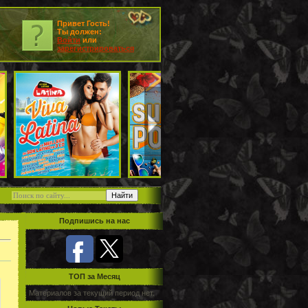
Привет Гость!
Ты должен:
Войти
или
зарегистрироваться
Подпишись на нас
TOП за Месяц
Материалов за текущий период нет.