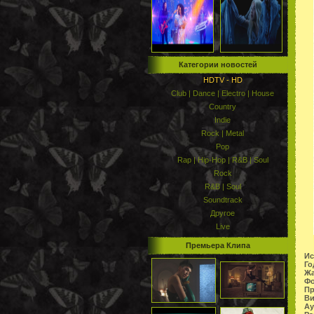
Категории новостей
HDTV - HD
Club | Dance | Electro | House
Country
Indie
Rock | Metal
Pop
Rap | Hip-Hop | R&B | Soul
Rock
R&B | Soul
Soundtrack
Другое
Live
Премьера Клипа
Ис
Го
Жа
Фо
Пр
Ви
Ау