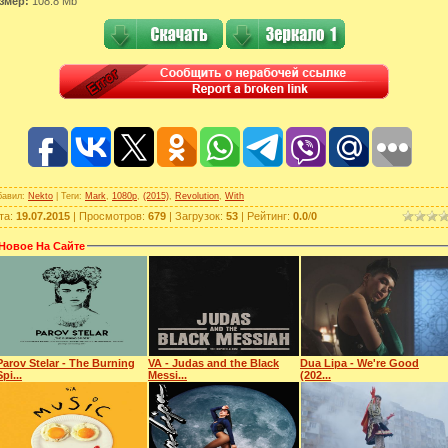
змер:
108.8 Mb
бавил
:
Nekto
|
Теги
:
Mark
,
1080p
,
(2015)
,
Revolution
,
With
та
:
19.07.2015
|
Просмотров
:
679
|
Загрузок
:
53
|
Рейтинг
:
0.0
/
0
Новое На Сайте
Parov Stelar - The Burning
VA - Judas and the Black
Dua Lipa - We're Good
Spi...
Messi...
(202...