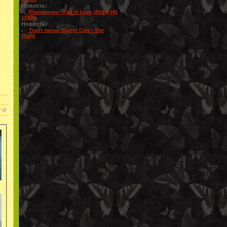
Новость:
Phantogram - Fall In Love (2014) HD
1080p
Новость:
Текст песни Cheryl Cole - The
Flood