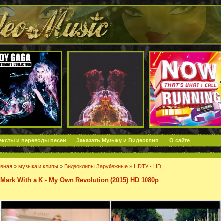
ексты и переводы песен
Заказать Музыку и Видеоклип
О сайте
авная
»
музыка и клипы
»
Видеоклипы Зарубежные
»
HDTV - HD
Mark With a K - My Own Revolution (2015) HD 1080p