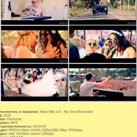
полнитель и название:
Mark With a K - My Own Revolution
д:
2015
нр:
Hardstyle
рмат:
MP4
одолжительность:
00:03:58
део:
MPEG4 Video (H264) 1920x1080 24fps 3701kbps
дио:
AAC 44100Hz stereo 125kbps