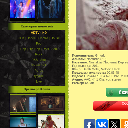
Категории новостей
HDTV - HD
Club | Dance | Electro | House
Pop
Rap | Hip-Hop | R&B | Soul
Rock
Исполнитель:
Gmork
Альбом:
Nocturne (EP)
R&B | Soul
Название:
Nostalgia (Nocturnal Depre
Soundtrack
Год выхода:
2011
Жанр:
Death Metal, Melodic Black
Ретро
Продолжительность:
00:03:48
Видео:
H.264/MPEG-4 AVC, 1920 x 10
Другие
Аудио:
AAC, 44.1 Khz, vbr, stereo
Live
Размер:
64 MB
Премьера Клипа