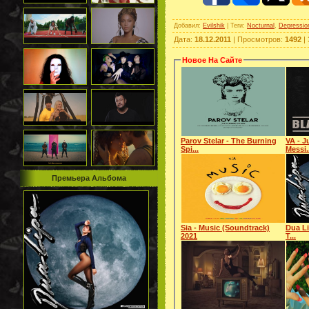
Добавил
:
Evilshik
|
Теги
:
Nocturnal
,
Depressio
Дата
:
18.12.2011
|
Просмотров
:
1492
|
Новое На Сайте
Parov Stelar - The Burning
VA - J
Spi...
Messi.
Премьера Альбома
Sia - Music (Soundtrack)
Dua Li
2021
T...