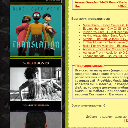
Ariana Grande - 34+35 Remix
Skylar
(f...
(2020) 
Вам могут понравиться:
Massakren - Under Cover Of D
Escape the fate - City Of Sin (H
Punish Yourself - Gun (Uncenso
Asking Alexandria - Stand Up A
Sirenia - The End Of It All (HD 7
In This Moment - The Promise 
Bullet For My Valentine - Bitte
Agnostic Front - For My Family
Agnostic Front - Addiction (HD 
Escape the fate - Issues (HD 72
Предупреждение!
Все ссылки на музыку (видео, п
представлены исключительно дл
расположены не на нашем сервер
которым сайт FreeVideoMusic.3dn
является лишь блогом, на котор
файлы, которые доступны публи
скачанные файлы и приобрести легальную копи
версией Соглашения Вы можете
Всего комментариев
:
0
Добавлять комментарии могу
[
Р