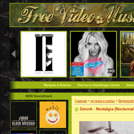
Музыка и Клипы
Тексты и переводы песен
Зака
NEW Soundtrack
Главная
»
музыка и клипы
»
Видеокли
Gmork - Nostalgia (Nocturnal