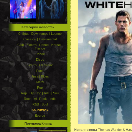
Категории новостей
Chillout | Downtempo | Lounge
Classical | Instrumental
Club | Electro | Dance | House |
Trance
Dance
Disco
Electro | Electronic
Funk
Jazz | Blues
Metal
Pop
Rap | Hip-Hop | R&B | Soul
Rock | Alt. Rock | Indie
R&B | Soul
Soundtrack
Другое
Премьера Клипа
Исполнитель:
Thomas Wander & Hara