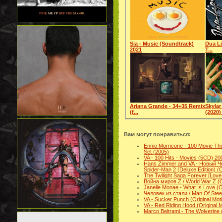
Sia - Music (Soundtrack)
Dua Li
2021
T...
Ariana Grande - 34+35 Remix
Skylar
(f...
(2020) 
Вам могут понравиться:
Ennio Morricone - 100 Movie The
Set (2005)
VA - 100 Hits - Movies (5CD) 20
Hans Zimmer and VA - Новый Ч
Spider-Man 2 (Deluxe Edition) 
The Twilight Saga Forever [Love
Война миров Z / World War Z (
Janelle Monae - What Is Love (
Человек из стали / Man Of Steel
VA - Sucker Punch (Original Mot
VA - Red Riding Hood (Original 
Marco Beltrami - The Wolverine 