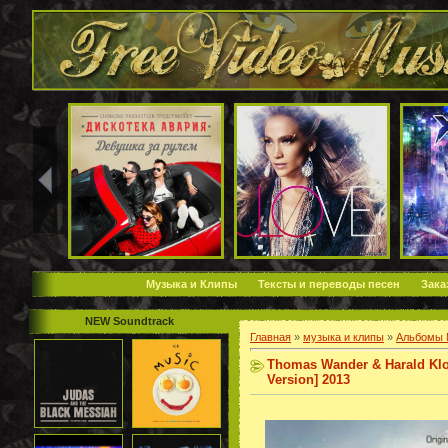
Музыка и Клипы
Тексты и переводы песен
Зака
NEW Soundtrack
Главная
»
музыка и клипы
»
Альбомы 
Thomas Wander & Harald Klo
Version] 2013