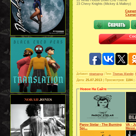
23 Chevy Knights (Mickey & Mallory)
Скачат
Скачат
Добавил
:
ninamasya
|
Теги
:
Thomas Wander
,
Дата
:
25.07.2013
|
Просмотров
:
1184
|
Новое На Сайте
Parov Stelar - The Burning
VA - J
Spi...
Messi.