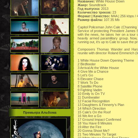
Название:
White House Down
Жанр:
Soundtrack
Год выпуска:
2013
Количество треков:
23
Формат | Качество:
M4A | 256 kbps / 
Размер файла:
107.35 Mb
Capitol Policeman John Cale (Channing T
Service of protecting President James Sa
with the news, he takes her on a tour
heavily armed paramilitary group. Now, 
running out, it’s up to Cale to save the p
Composers Thomas Wander and Harald 
reunite with director Roland Emmerich 
1 White House Down Opening Theme
2 Birdfeeder
3 Arrival At the White House
4 Give Me a Chance
5 Let’s Go
6 Elevator Chase
7 Work To Do
8 Satellite Phone
9 Fighting Vadim
10 Emily Is On TV
11 Dumbwaiter
12 Facial Recognition
13 Daughters & Finnerty’s Plan
14 Which Direction
15 Cale’s On the Roof
Премьера Альбома
16 We Are a Go
17 Ground Impact Confirmed
18 You Have 8 Minutes
19 After the Fire
20 Gonna Shoot Me?
21 Two Minutes To Target
22 White House Down End Theme