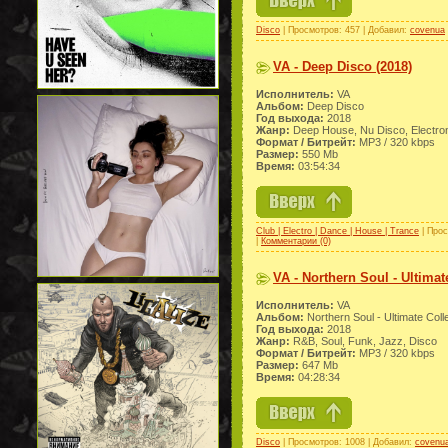
Disco
| Просмотров: 457 | Добавил:
covenua
VA - Deep Disco (2018)
Исполнитель:
VA
Альбом:
Deep Disco
Год выхода:
2018
Жанр:
Deep House, Nu Disco, Electro
Формат / Битрейт:
МР3 / 320 kbps
Размер:
550 Mb
Время:
03:54:34
Club | Electro | Dance | House | Trance
| Прос
|
Комментарии (0)
VA - Northern Soul - Ultimat
Исполнитель:
VA
Альбом:
Northern Soul - Ultimate Coll
Год выхода:
2018
Жанр:
R&B, Soul, Funk, Jazz, Disco
Формат / Битрейт:
МР3 / 320 kbps
Размер:
647 Mb
Время:
04:28:34
Disco
| Просмотров: 1008 | Добавил:
covenu