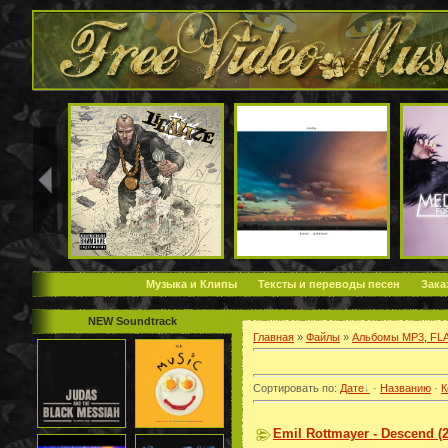
Музыка и Клипы
Тексты и переводы песен
Зака
NEW Soundtrack
Главная
»
Файлы
»
Альбомы MP3, FL
Сортировать по
:
Дате
·
Названию
·
К
Emil Rottmayer - Descend (