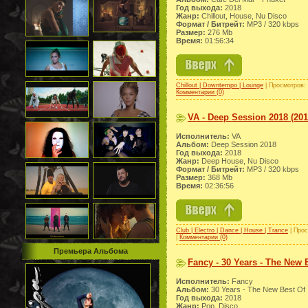
Год выхода:
2018
Жанр:
Chillout, House, Nu Disco
Формат / Битрейт:
МР3 / 320 kbps
Размер:
276 Mb
Время:
01:56:34
Chillout | Downtempo | Lounge
| Просмотров: 
Комментарии (0)
VA - Deep Session 2018 (201
Исполнитель:
VA
Альбом:
Deep Session 2018
Год выхода:
2018
Жанр:
Deep House, Nu Disco
Формат / Битрейт:
МР3 / 320 kbps
Размер:
368 Mb
Время:
02:36:56
Club | Electro | Dance | House | Trance
| Прос
|
Комментарии (0)
Премьера Альбома
Fancy - 30 Years - The New B
Исполнитель:
Fancy
Альбом:
30 Years - The New Best Of
Год выхода:
2018
Жанр:
Pop, Disco