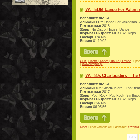
VA - EDM Dance For Valenti
Исполнитель:
VA
Альбом:
EDM Dance For Valentines 
Год выхода:
2018
Жанр:
Nu Disco, House, Dance
Формат / Битрейт:
МР3 / 320 kbps
Размер:
170 Mb
Время:
01:19:02
Club | Electro | Dance | House | Trance
| Прос
|
Комментарии (0)
VA - 80s Chartbusters - The 
Исполнитель:
VA
Альбом:
80s Chartbusters - The Ultim
Год выхода:
2017
Жанр:
Pop, Rock, Pop Rock, Synthpop
Формат / Битрейт:
МР3 / 320 kbps
Размер:
865 Mb
Время:
06:05:56
Disco
| Просмотров: 489 | Добавил:
covenua
1-15