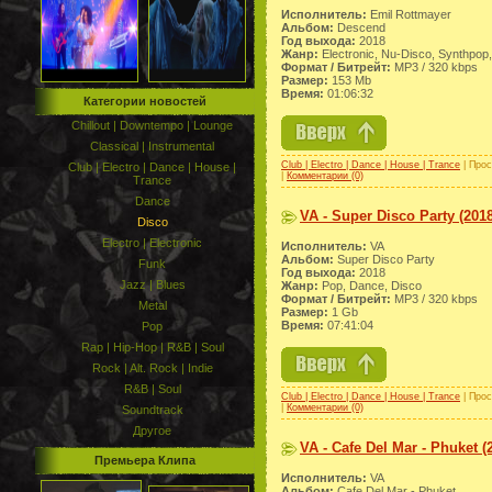
Исполнитель:
Emil Rottmayer
Альбом:
Descend
Год выхода:
2018
Жанр:
Electronic, Nu-Disco, Synthpop
Формат / Битрейт:
МР3 / 320 kbps
Размер:
153 Mb
Время:
01:06:32
Категории новостей
Chillout | Downtempo | Lounge
Classical | Instrumental
Club | Electro | Dance | House | Trance
| Прос
Club | Electro | Dance | House |
|
Комментарии (0)
Trance
Dance
VA - Super Disco Party (2018
Disco
Electro | Electronic
Исполнитель:
VA
Альбом:
Super Disco Party
Funk
Год выхода:
2018
Jazz | Blues
Жанр:
Pop, Dance, Disco
Формат / Битрейт:
МР3 / 320 kbps
Metal
Размер:
1 Gb
Время:
07:41:04
Pop
Rap | Hip-Hop | R&B | Soul
Rock | Alt. Rock | Indie
R&B | Soul
Club | Electro | Dance | House | Trance
| Прос
|
Комментарии (0)
Soundtrack
Другое
VA - Cafe Del Mar - Phuket (
Премьера Клипа
Исполнитель:
VA
Альбом:
Cafe Del Mar - Phuket