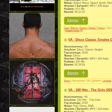
Жанр:
Space Disco, Space Synth, Elec
Формат / Битрейт:
МР3 / 320 kbps
Размер:
871 Mb
Время:
06:11:20
Club | Electro | Dance | House | Trance
| Прос
|
Комментарии (0)
VA - Disco Classic Singles (
Исполнитель:
VA
Альбом:
Disco Classic Singles
Год выхода:
2018
Жанр:
Disco
Формат / Битрейт:
МР3 / 320 kbps
Размер:
320 Mb
Время:
02:16:50
Disco
| Просмотров: 535 | Добавил:
covenua
VA - 100 Hits - The Girls (20
Исполнитель:
VA
Альбом:
100 Hits - The Girls
Год выхода:
2018
Жанр:
Pop, Disco, R&B
Формат / Битрейт:
МР3 / 320 kbps
Размер:
877 Mb