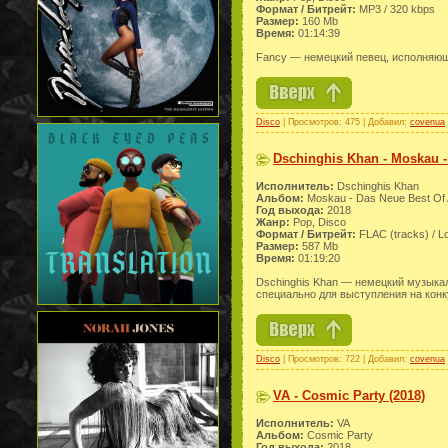
Формат / Битрейт:
МР3 / 320 kbps
Размер:
160 Mb
Время:
01:14:39
Fancy — немецкий певец, исполняющи
Disco
| Просмотров: 475 | Добавил:
covenua
Dschinghis Khan - Moskau -
Исполнитель:
Dschinghis Khan
Альбом:
Moskau - Das Neue Best Of
Год выхода:
2018
Жанр:
Pop, Disco
Формат / Битрейт:
FLAC (tracks) / L
Размер:
587 Mb
Время:
01:19:20
Dschinghis Khan — немецкий музыкал
специально для выступления на конк
Disco
| Просмотров: 722 | Добавил:
covenua
VA - Cosmic Party (2018)
Исполнитель:
VA
Альбом:
Cosmic Party
Год выхода:
2018