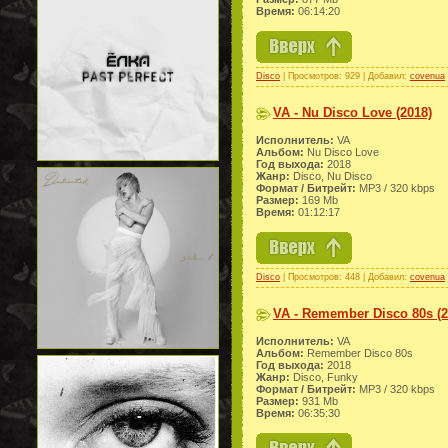
Время:
06:14:20
Disco
| Просмотров: 929 | Добавил:
covenua
VA - Nu Disco Love (2018)
Исполнитель:
VA
Альбом:
Nu Disco Love
Год выхода:
2018
Жанр:
Disco, Nu Disco
Формат / Битрейт:
МР3 / 320 kbps
Размер:
169 Mb
Время:
01:12:17
Disco
| Просмотров: 448 | Добавил:
covenua
VA - Remember Disco 80s (2
Исполнитель:
VA
Альбом:
Remember Disco 80s
Год выхода:
2018
Жанр:
Disco, Funky
Формат / Битрейт:
МР3 / 320 kbps
Размер:
931 Mb
Время:
06:35:30