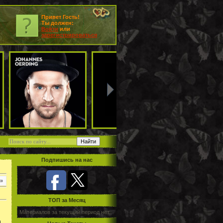
Привет Гость!
Ты должен:
Войти
или
зарегистрироваться
Подпишись на нас
»
TOП за Месяц
Материалов за текущий период нет.