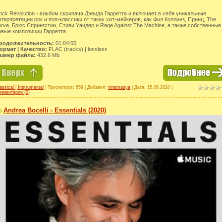
ock Revolution - альбом скрипача Дэвида Гарретта и включает в себя уникальные
нтерпретации рок и поп-классики от таких хит-мейкеров, как Фил Коллинз, Принц, The
erve, Брюс Спрингстин, Стиви Уандер и Rage Against The Machine, а также собственные
овые композиции Гарретта.
родолжительность:
01:04:55
ормат | Качество:
FLAC (tracks) | lossless
азмер файла:
432.6 Mb
assical | Instrumental
| Просмотров: 659 | Добавил:
ninamasya
| Дата:
15.06.2020
|
мментарии (0)
Andrea Bocelli - Essentials (2020)