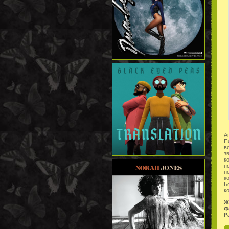
А
П
в
з
к
п
н
к
Б
к
Ж
Ф
Р