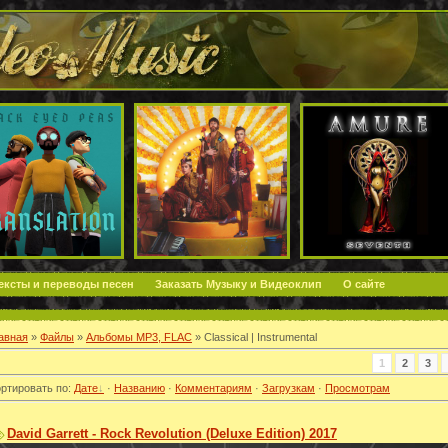
ексты и переводы песен
Заказать Музыку и Видеоклип
О сайте
авная
»
Файлы
»
Альбомы MP3, FLAC
» Classical | Instrumental
1
2
3
ртировать по
:
Дате
·
Названию
·
Комментариям
·
Загрузкам
·
Просмотрам
David Garrett - Rock Revolution (Deluxe Edition) 2017