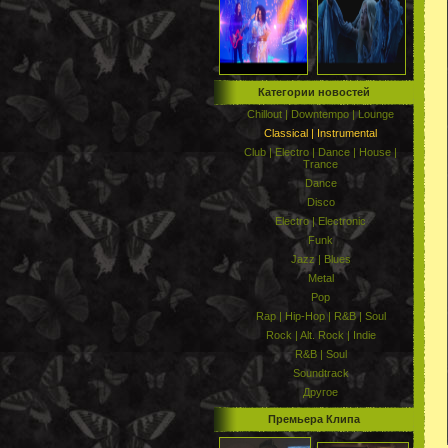
Категории новостей
Chillout | Downtempo | Lounge
Classical | Instrumental
Club | Electro | Dance | House |
Trance
Dance
Disco
Electro | Electronic
Funk
Jazz | Blues
Metal
Pop
Rap | Hip-Hop | R&B | Soul
Rock | Alt. Rock | Indie
R&B | Soul
Soundtrack
Другое
Премьера Клипа