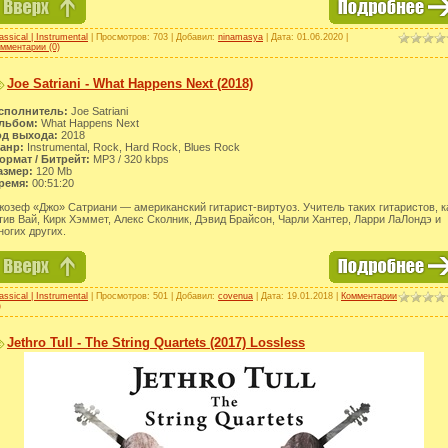
assical | Instrumental
| Просмотров: 703 | Добавил:
ninamasya
| Дата:
01.06.2020
|
мментарии (0)
Joe Satriani - What Happens Next (2018)
сполнитель:
Joe Satriani
льбом:
What Happens Next
од выхода:
2018
анр:
Instrumental, Rock, Hard Rock, Blues Rock
ормат / Битрейт:
МР3 / 320 kbps
азмер:
120 Mb
ремя:
00:51:20
жозеф «Джо» Сатриани — американский гитарист-виртуоз. Учитель таких гитаристов, к
тив Вай, Кирк Хэммет, Алекс Сколник, Дэвид Брайсон, Чарли Хантер, Ларри ЛаЛондэ и
ногих других.
assical | Instrumental
| Просмотров: 501 | Добавил:
covenua
| Дата:
19.01.2018
|
Комментарии
)
Jethro Tull - The String Quartets (2017) Lossless