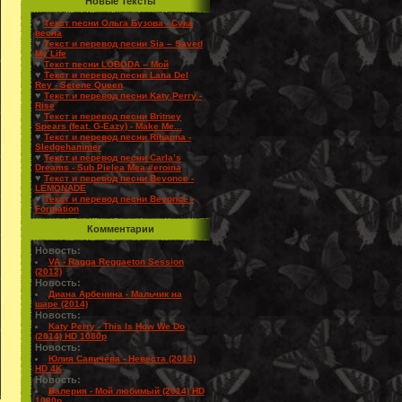
Новые Тексты
♥
Текст песни Ольга Бузова - Сука
весна
♥
Текст и перевод песни Sia – Saved
My Life
♥
Текст песни LOBODA – Мой
♥
Текст и перевод песни Lana Del
Rey - Serene Queen
♥
Текст и перевод песни Katy Perry -
Rise
♥
Текст и перевод песни Britney
Spears (feat. G-Eazy) - Make Me...
♥
Текст и перевод песни Rihanna -
Sledgehammer
♥
Текст и перевод песни Carla’s
Dreams - Sub Pielea Mea #eroina
♥
Текст и перевод песни Beyonce -
LEMONADE
♥
Текст и перевод песни Beyonce -
Formation
Комментарии
Новость:
VA - Ragga Reggaeton Session
(2012)
Новость:
Диана Арбенина - Мальчик на
шаре (2014)
Новость:
Katy Perry - This Is How We Do
(2014) HD 1080p
Новость:
Юлия Савичева - Невеста (2014)
HD 4K
Новость:
Валерия - Мой любимый (2014) HD
1080p