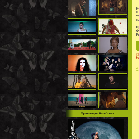
R
и
V
н
П
Ф
Р
Cl
Ко
Премьера Альбома