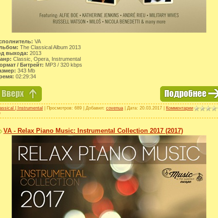
сполнитель:
VA
льбом:
The Classical Album 2013
од выхода:
2013
анр:
Classic, Opera, Instrumental
ормат / Битрейт:
МР3 / 320 kbps
азмер:
343 Mb
ремя:
02:29:34
assical | Instrumental
| Просмотров: 689 | Добавил:
covenua
| Дата:
20.03.2017
|
Комментарии
)
VA - Relax Piano Music: Instrumental Collection 2017 (2017)