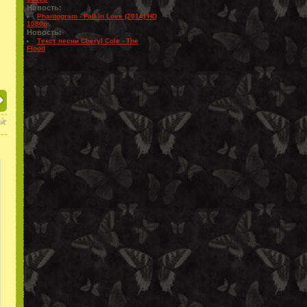
Новость:
Phantogram - Fall In Love (2014) HD
1080p
Новость:
Текст песни Cheryl Cole - The
Flood