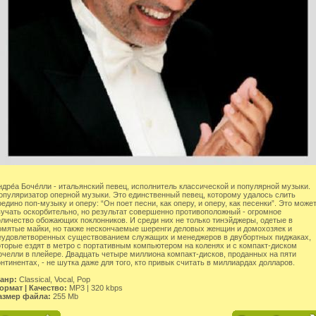
ндре́а Боче́лли - итальянский певец, исполнитель классической и популярной музыки.
опуляризатор оперной музыки. Это единственный певец, которому удалось слить
оедино поп-музыку и оперу: “Он поет песни, как оперу, и оперу, как песенки”. Это може
вучать оскорбительно, но результат совершенно противоположный - огромное
оличество обожающих поклонников. И среди них не только тинэйджеры, одетые в
омятые майки, но также нескончаемые шеренги деловых женщин и домохозяек и
еудовлетворенных существованием служащих и менеджеров в двубортных пиджаках,
оторые ездят в метро с портативным компьютером на коленях и с компакт-диском
очелли в плейере. Двадцать четыре миллиона компакт-дисков, проданных на пяти
онтинентах, - не шутка даже для того, кто привык считать в миллиардах долларов.
анр:
Classical, Vocal, Pop
ормат | Качество:
MP3 | 320 kbps
азмер файла:
255 Mb