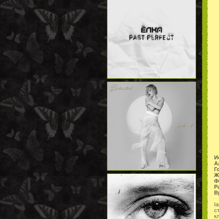
И
А
Г
Ж
Ф
Р
В
I
с
к