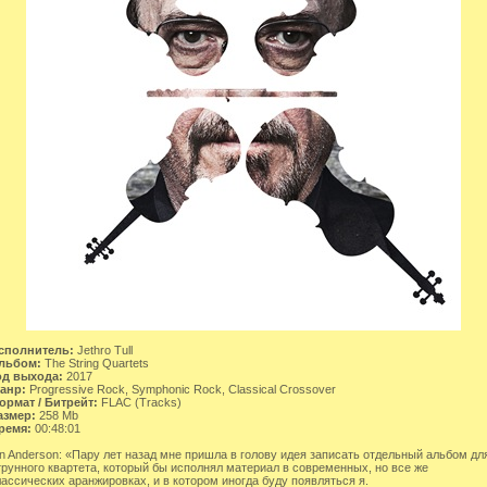
сполнитель:
Jethro Tull
льбом:
The String Quartets
од выхода:
2017
анр:
Progressive Rock, Symphonic Rock, Classical Crossover
ормат / Битрейт:
FLAC (Tracks)
азмер:
258 Mb
ремя:
00:48:01
an Anderson: «Пару лет назад мне пришла в голову идея записать отдельный альбом дл
трунного квартета, который бы исполнял материал в современных, но все же
лассических аранжировках, и в котором иногда буду появляться я.