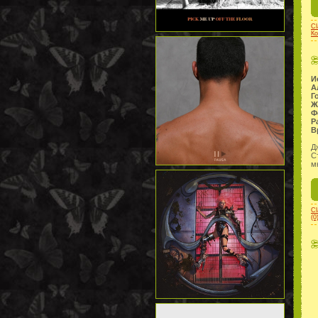
Cl
Ко
И
А
Г
Ж
Ф
Р
В
Д
С
м
Cl
(0