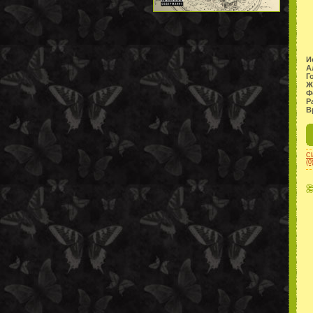
И
А
Г
Ж
Ф
Р
В
Cl
(0