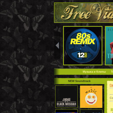
Музыка и Клипы
Т
NEW Soundtrack
Гл
Со