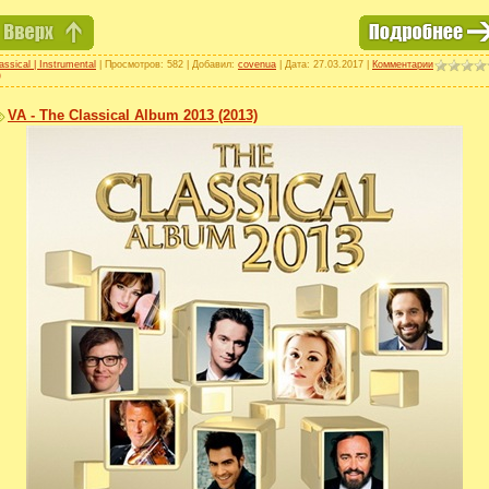
assical | Instrumental
| Просмотров: 582 | Добавил:
covenua
| Дата:
27.03.2017
|
Комментарии
)
VA - The Classical Album 2013 (2013)